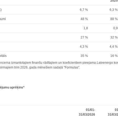
2025
E)
6,7 %
6,3 %
mumi
48 %
88 %
1,8
0,9
27 %
32 %
4,3 %
4,4 %
itāls
35 %
16 %
ncerna izmantotajiem finanšu rādītajiem un koeficientiem pieejama
Latvenergo
kon
r pirmajiem trim 2026. gada mēnešiem sadaļā "Formulas".
dējumu aprēķins
*
01/01-
01
31/03/2026
31/03/