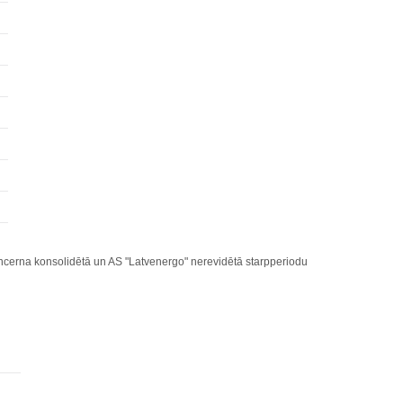
cerna konsolidētā un AS "Latvenergo" nerevidētā starpperiodu