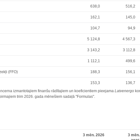
638,0
516,2
162,1
145,0
104,7
94,9
5 124,8
4 567,3
3 143,2
3 112,8
1 112,1
499,6
zekļi (FFO)
188,3
156,1
153,3
136,7
ncerna izmantotajiem finanšu rādītajiem un koeficientiem pieejama
Latvenergo
kon
r pirmajiem trim 2026. gada mēnešiem sadaļā "Formulas".
3 mēn. 2026
3 mēn.