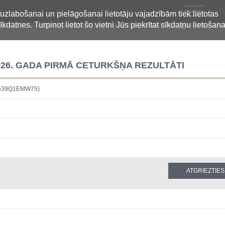
LV
 uzlabošanai un pielāgošanai lietotāju vajadzībām tiek lietotas
īkdatnes. Turpinot lietot šo vietni Jūs piekrītat sīkdatņu lietošana
26. GADA PIRMĀ CETURKŠŅA REZULTĀTI
B539Q1EMW75)