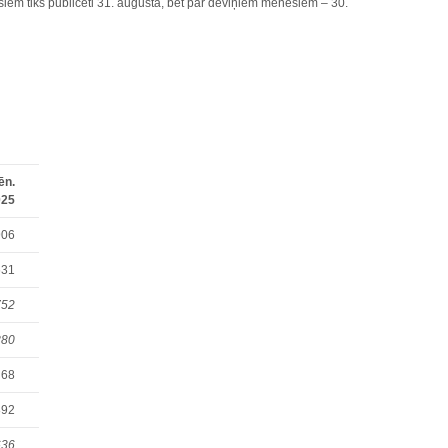
iem tiks publicēti 31. augustā, bet par deviņiem mēnešiem – 30.
ēn.
025
906
631
752
880
68
892
636