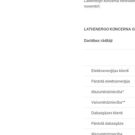
Latvenergo
koncerna nerevidēti
novembrī.
LATVENERGO
KONCERNA GA
Darbības rādītāji
Elektroenerģijas klienti
Pārdotā elektroenerģija
Mazumtirdzniecība*
Vairumtirdzniecība**
Dabasgāzes klienti
Pārdotā dabasgāze
Mazumtirdzniecība