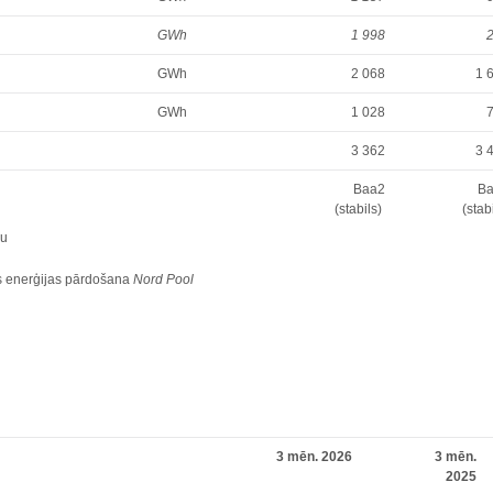
GWh
1 998
GWh
2 068
1 
GWh
1 028
3 362
3 
Baa2
B
(stabils)
(stab
ņu
tās enerģijas pārdošana
Nord Pool
3 mēn. 2026
3 mēn.
2025