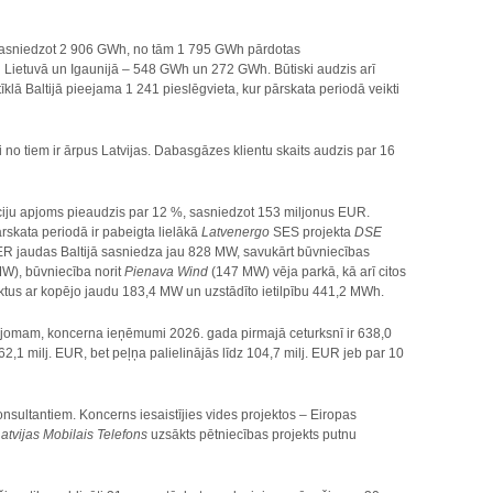
 sasniedzot 2 906 GWh, no tām 1 795 GWh pārdotas
 Lietuvā un Igaunijā – 548 GWh un 272 GWh. Būtiski audzis arī
īklā Baltijā pieejama 1 241 pieslēgvieta, kur pārskata periodā veikti
ši no tiem ir ārpus Latvijas. Dabasgāzes klientu skaits audzis par 16
stīciju apjoms pieaudzis par 12 %, sasniedzot 153 miljonus EUR.
rskata periodā ir pabeigta lielākā
Latvenergo
SES projekta
DSE
AER jaudas Baltijā sasniedza jau 828 MW, savukārt būvniecības
W), būvniecība norit
Pienava Wind
(147 MW) vēja parkā, kā arī citos
ktus ar kopējo jaudu 183,4 MW un uzstādīto ietilpību 441,2 MWh.
apjomam, koncerna ieņēmumi 2026. gada pirmajā ceturksnī ir 638,0
,1 milj. EUR, bet peļņa palielinājās līdz 104,7 milj. EUR jeb par 10
sultantiem. Koncerns iesaistījies vides projektos – Eiropas
atvijas Mobilais Telefons
uzsākts pētniecības projekts putnu