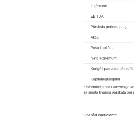
Ieņēmumi
EBITDA
Pārskata perioda peļņa
Aktīvi
Pašu kapitāls
Neto aizņēmumi
Koriģēti pamatdarbības līd
Kapitālieguldījumi
* Informācija par
Latvenergo
ko
saīsinātā finanšu pārskata pa
Finanšu koeficienti*