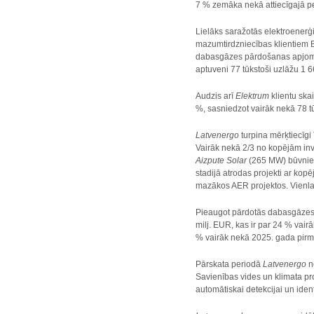
7 % zemāka nekā attiecīgajā 
Lielāks saražotās elektroener
mazumtirdzniecības klientiem B
dabasgāzes pārdošanas apjoms 
aptuveni 77 tūkstoši uzlāžu 1
Audzis arī
Elektrum
klientu ska
%, sasniedzot vairāk nekā 78 t
Latvenergo
turpina mērķtiecīgi
Vairāk nekā 2/3 no kopējām inv
Aizpute Solar
(265 MW) būvniecī
stadijā atrodas projekti ar ko
mazākos AER projektos. Vienlai
Pieaugot pārdotās dabasgāzes, 
milj. EUR, kas ir par 24 % vair
% vairāk nekā 2025. gada pirma
Pārskata periodā
Latvenergo
n
Savienības vides un klimata p
automātiskai detekcijai un ident