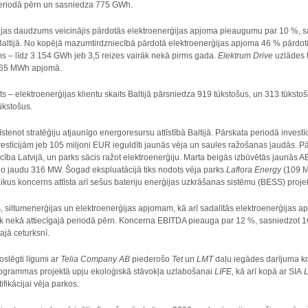
periodā pērn un sasniedza 775 GWh.
ģijas daudzums veicinājis pārdotās elektroenerģijas apjoma pieaugumu par 10 %,
altijā. No kopējā mazumtirdzniecībā pārdotā elektroenerģijas apjoma 46 % pārdoti
– līdz 3 154 GWh jeb 3,5 reizes vairāk nekā pirms gada.
Elektrum Drive
uzlādes t
 665 MWh apjomā.
its – elektroenerģijas klientu skaits Baltijā pārsniedza 919 tūkstošus, un 313 tūksto
ūkstošus.
 īstenot stratēģiju atjaunīgo energoresursu attīstībā Baltijā. Pārskata periodā inve
estīcijām jeb 105 miljoni EUR ieguldīti jaunās vēja un saules ražošanas jaudās. Pā
ba Latvijā, un parks sācis ražot elektroenerģiju. Marta beigās izbūvētās jaunās 
pējo jaudu 316 MW. Šogad ekspluatācijā tiks nodots vēja parks
Laflora Energy
(109 M
kus koncerns attīsta arī sešus bateriju enerģijas uzkrāšanas sistēmu (BESS) proje
siltumenerģijas un elektroenerģijas apjomam, kā arī sadalītās elektroenerģijas 
āk nekā attiecīgajā periodā pērn. Koncerna EBITDA pieauga par 12 %, sasniedzot 162
jā ceturksnī.
oslēgti līgumi ar
Telia Company AB
piederošo
Tet
un
LMT
daļu iegādes darījuma kon
rogrammas projektā upju ekoloģiskā stāvokļa uzlabošanai
LIFE,
kā arī kopā ar SIA
L
ifikācijai vēja parkos.