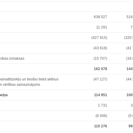
638 027
516
11 291
7
(427 915)
(320 
(43 618)
(41
rbības izmaksas
(15 707)
(16
162 078
144
matlīdzekļu un tiesību lietot aktīvus
(47 127)
(44
 un vērtības samazinājums
peļņa
114 951
100
1 731
3
(6 406)
(5
110 276
99