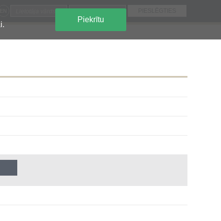
EN
Piekrītu
i.