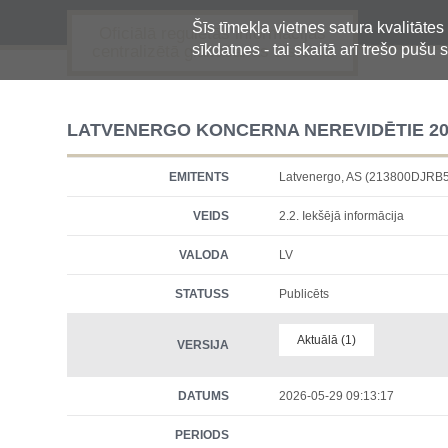
Šīs tīmekļa vietnes satura kvalitātes
Oficiālā regulētās informācijas
sīkdatnes - tai skaitā arī trešo pušu s
centralizētā glabāšanas sistēma
LATVENERGO KONCERNA NEREVIDĒTIE 20
EMITENTS
Latvenergo, AS (213800DJR
VEIDS
2.2. Iekšējā informācija
VALODA
LV
STATUSS
Publicēts
Aktuālā (1)
VERSIJA
DATUMS
2026-05-29 09:13:17
PERIODS