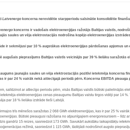
ti
Latvenergo
koncerna nerevidētie starpperiodu saīsinātie konsolidētie finanš
venergo
koncerns ir vadošais elektroenerģijas ražotājs Baltijas valstīs, nodroši
najās saules un vēja elektrostacijās nodrošina kopējo elektroenerģijas izstrād
trāde ir sekmējusi par 10 % augstākus elektroenerģijas pārdošanas apjomus un 
 augušais pieprasījums Baltijas valstīs veicinājis par 39 % lielāku saražotās
eaugums jaunajās saules un vēja elektrostacijās pozitīvi ietekmēja koncerna f
 kas ir par 24 % vairāk nekā attiecīgajā periodā pērn. Koncerna EBITDA pieauga 
m, salīdzinot ar attiecīgo periodu pērn, visās Baltijas valstīs būtiski palielinājās e
ietekmēja elektroenerģijas cenas pieaugumu Baltijas valstu tirgos vidēji par 14 %
āja par 18 % lielāka izstrāde tieši Latvijā.
rmajos trīs mēnešos saražotas 2 068 GWh elektroenerģijas, kas ir par 25 % vairāk 
roenerģijas. Būtiski pieaugusi ražošana no atjaunīgajiem energoresursiem – līdz ar
zis gandrīz 15 reizes, sasniedzot 173 GWh. Savukārt aukstāku laikapstākļu ietekm
koģenerācijas režīmā, sasniedzot 1 115 GWh, tādējādi nodrošinot augsto pieprasījum