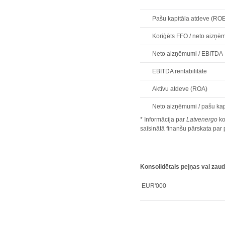
Pašu kapitāla atdeve (RO
Koriģēts FFO / neto aizņē
Neto aizņēmumi / EBITDA
EBITDA rentabilitāte
Aktīvu atdeve (ROA)
Neto aizņēmumi / pašu kap
* Informācija par
Latvenergo
ko
saīsinātā finanšu pārskata pa
Konsolidētais peļņas vai zau
EUR'000