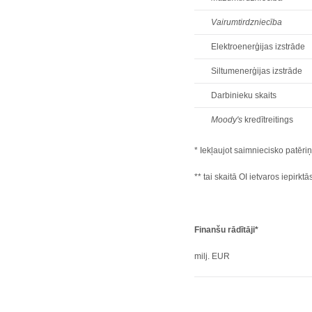
Vairumtirdzniecība
Elektroenerģijas izstrāde
Siltumenerģijas izstrāde
Darbinieku skaits
Moody's
kredītreitings
* Iekļaujot saimniecisko patēri
** tai skaitā OI ietvaros iepirk
Finanšu rādītāji*
milj. EUR