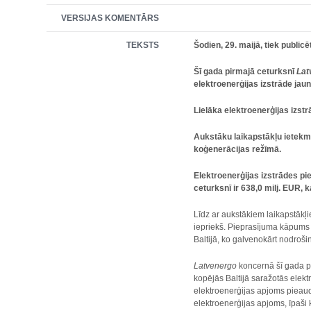
VERSIJAS KOMENTĀRS
TEKSTS
Šodien, 29. maijā, tiek publicē
Šī gada pirmajā ceturksnī
Lat
elektroenerģijas izstrāde jau
Lielāka elektroenerģijas izs
Aukstāku laikapstākļu ietekmē
koģenerācijas režīmā.
Elektroenerģijas izstrādes pi
ceturksnī ir 638,0 milj. EUR,
Līdz ar aukstākiem laikapstākļie
iepriekš. Pieprasījuma kāpums 
Baltijā, ko galvenokārt nodrošin
Latvenergo
koncernā šī gada pi
kopējās Baltijā saražotās elekt
elektroenerģijas apjoms pieaud
elektroenerģijas apjoms, īpaši 