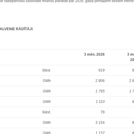
e starpperiodu saīsinātie finanšu pārskati par 2026. gada pirmajiem sešiem mēneš
LVENIE RĀDĪTĀJI
3 mēn. 2026
3 m
2
tūkst.
919
GWh
2 906
2 
GWh
1 795
1 
GWh
1 110
tūkst.
78
GWh
3 154
GWh
1 157