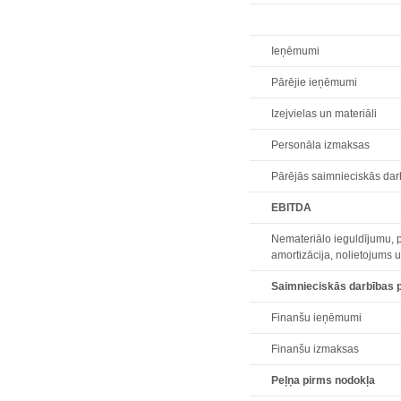
Ieņēmumi
Pārējie ieņēmumi
Izejvielas un materiāli
Personāla izmaksas
Pārējās saimnieciskās da
EBITDA
Nemateriālo ieguldījumu, pa
amortizācija, nolietojums
Saimnieciskās darbības 
Finanšu ieņēmumi
Finanšu izmaksas
Peļņa pirms nodokļa