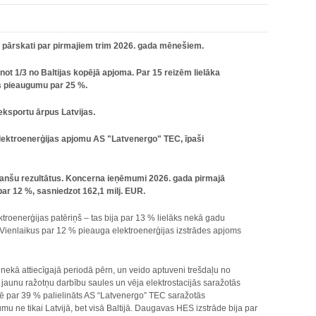
u pārskati par pirmajiem trim 2026. gada mēnešiem.
not 1/3 no Baltijas kopējā apjoma. Par 15 reizēm lielāka
es pieaugumu par 25 %.
eksportu ārpus Latvijas.
 elektroenerģijas apjomu AS "Latvenergo" TEC, īpaši
inanšu rezultātus. Koncerna ieņēmumi 2026. gada pirmajā
par 12 %, sasniedzot 162,1 milj. EUR.
lektroenerģijas patēriņš – tas bija par 13 % lielāks nekā gadu
. Vienlaikus par 12 % pieauga elektroenerģijas izstrādes apjoms
nekā attiecīgajā periodā pērn, un veido aptuveni trešdaļu no
 jaunu ražotņu darbību saules un vēja elektrostacijās saražotās
ē par 39 % palielināts AS “Latvenergo” TEC saražotās
u ne tikai Latvijā, bet visā Baltijā. Daugavas HES izstrāde bija par