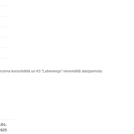
cerna konsolidētā un AS "Latvenergo" nerevidētā starpperiodu
/01-
2025