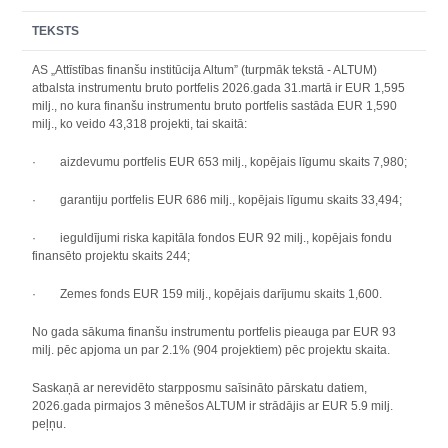
TEKSTS
AS „Attīstības finanšu institūcija Altum” (turpmāk tekstā - ALTUM)
atbalsta instrumentu bruto portfelis 2026.gada 31.martā ir EUR 1,595
milj., no kura finanšu instrumentu bruto portfelis sastāda EUR 1,590
milj., ko veido 43,318 projekti, tai skaitā:
· aizdevumu portfelis EUR 653 milj., kopējais līgumu skaits 7,980;
· garantiju portfelis EUR 686 milj., kopējais līgumu skaits 33,494;
· ieguldījumi riska kapitāla fondos EUR 92 milj., kopējais fondu
finansēto projektu skaits 244;
· Zemes fonds EUR 159 milj., kopējais darījumu skaits 1,600.
No gada sākuma finanšu instrumentu portfelis pieauga par EUR 93
milj. pēc apjoma un par 2.1% (904 projektiem) pēc projektu skaita.
Saskaņā ar nerevidēto starpposmu saīsināto pārskatu datiem,
2026.gada pirmajos 3 mēnešos ALTUM ir strādājis ar EUR 5.9 milj.
peļņu.