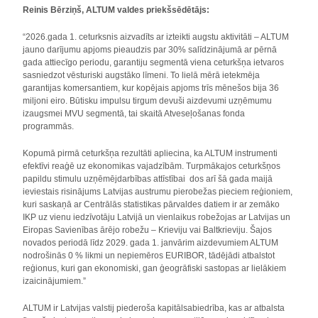
Reinis Bērziņš, ALTUM valdes priekšsēdētājs:
“2026.gada 1. ceturksnis aizvadīts ar izteikti augstu aktivitāti – ALTUM
jauno darījumu apjoms pieaudzis par 30% salīdzinājumā ar pērnā
gada attiecīgo periodu, garantiju segmentā viena ceturkšņa ietvaros
sasniedzot vēsturiski augstāko līmeni. To lielā mērā ietekmēja
garantijas komersantiem, kur kopējais apjoms trīs mēnešos bija 36
miljoni eiro. Būtisku impulsu tirgum devuši aizdevumi uzņēmumu
izaugsmei MVU segmentā, tai skaitā Atveseļošanas fonda
programmās.
Kopumā pirmā ceturkšņa rezultāti apliecina, ka ALTUM instrumenti
efektīvi reaģē uz ekonomikas vajadzībām. Turpmākajos ceturkšņos
papildu stimulu uzņēmējdarbības attīstībai dos arī šā gada maijā
ieviestais risinājums Latvijas austrumu pierobežas pieciem reģioniem,
kuri saskaņā ar Centrālās statistikas pārvaldes datiem ir ar zemāko
IKP uz vienu iedzīvotāju Latvijā un vienlaikus robežojas ar Latvijas un
Eiropas Savienības ārējo robežu – Krieviju vai Baltkrieviju. Šajos
novados periodā līdz 2029. gada 1. janvārim aizdevumiem ALTUM
nodrošinās 0 % likmi un nepiemēros EURIBOR, tādējādi atbalstot
reģionus, kuri gan ekonomiski, gan ģeogrāfiski sastopas ar lielākiem
izaicinājumiem.”
ALTUM ir Latvijas valstij piederoša kapitālsabiedrība, kas ar atbalsta