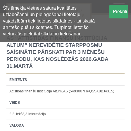
Šīs tīmekļa vietnes satura kvalitātes
Oficiālā regulētās informācijas
Piekrītu
uzlabošanai un pielāgošanai lietotāju
centralizētā glabāšanas sistēma
vajadzībām tiek lietotas sīkdatnes - tai skaitā
arī trešo pušu sīkdatnes. Turpinot lietot šo
vietni Jūs piekrītat sīkdatņu lietošanai.
AS “ATTĪSTĪBAS FINANŠU INSTITŪCIJA
ALTUM” NEREVIDĒTIE STARPPOSMU
SAĪSINĀTIE PĀRSKATI PAR 3 MĒNEŠU
PERIODU, KAS NOSLĒDZĀS 2026.GADA
31.MARTĀ
EMITENTS
Attīstības finanšu institūcija Altum, AS (5493007HPQSSX8BJ4315)
VEIDS
2.2. Iekšējā informācija
VALODA