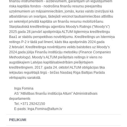
finanšu instrumentiem - aizdevumiem, garantijām un ieguldījumiem
riska kapitāla fondos - nodrošina finanšu resursu pieejamību
uzņēmumiem un mājsaimniecībām, jomās, kuras valsts izvirzījusi kā
atbalstāmas un svarīgas, tādejādi veicinot tautsaimniecības attīstību
un sekmējot privātā kapitāla un finanšu resursu mobilizēšanu.
Starptautiskā kredītreitingu aģentūra Moody's Ratings (“Moody’s”)
2025.gada 28.janvārī apstiprināja ALTUM ilgtermiņa kredītreitingu
Baa1 ar stabilu perspektīvas novērtējumu. Kredītreitings un īstermiņa
reitings P-2 ir tādā pat līmenī, kāds tika apstiprināts 2024.gada
2.februārī. Kredītreitinga novērtējums veikts balstoties uz Moody’s
2024.gada jūlija Finanšu institūciju metodiku (
Finance Companies
Methodology
). Moody’s ALTUM piešķirtais reitings ir viens no
augstākajiem Latvijas kapitālsabiedrībām piešķirtajiem
kredītreitingiem. 2017. gada 24. oktobrī ALTUM obligācijas tika
iekļautas regulētajā tirgū - biržas Nasdaq Riga Baltijas Parāda
vērtspapīru sarakstā.
Inga Fomina
AS “Attīstības finanšu institūcija Altum” Administratīvais
departaments
Tel.:+371 29242150
E-pasts: Inga.Fomina@altum.lv
PIELIKUMI