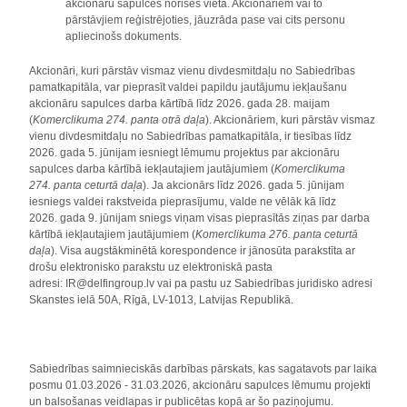
akcionāru sapulces norises vietā. Akcionāriem vai to
pārstāvjiem reģistrējoties, jāuzrāda pase vai cits personu
apliecinošs dokuments.
Akcionāri, kuri pārstāv vismaz vienu divdesmitdaļu no Sabiedrības
pamatkapitāla, var pieprasīt valdei papildu jautājumu iekļaušanu
akcionāru sapulces darba kārtībā līdz 2026. gada 28. maijam
(
Komerclikuma 274. panta otrā daļa
). Akcionāriem, kuri pārstāv vismaz
vienu divdesmitdaļu no Sabiedrības pamatkapitāla, ir tiesības līdz
2026. gada 5. jūnijam iesniegt lēmumu projektus par akcionāru
sapulces darba kārtībā iekļautajiem jautājumiem (
Komerclikuma
274. panta ceturtā daļa
). Ja akcionārs līdz 2026. gada 5. jūnijam
iesniegs valdei rakstveida pieprasījumu, valde ne vēlāk kā līdz
2026. gada 9. jūnijam sniegs viņam visas pieprasītās ziņas par darba
kārtībā iekļautajiem jautājumiem (
Komerclikuma 276. panta ceturtā
daļa
). Visa augstākminētā korespondence ir jānosūta parakstīta ar
drošu elektronisko parakstu uz elektroniskā pasta
adresi: IR@delfingroup.lv vai pa pastu uz Sabiedrības juridisko adresi
Skanstes ielā 50A, Rīgā, LV-1013, Latvijas Republikā.
Sabiedrības saimnieciskās darbības pārskats, kas sagatavots par laika
posmu 01.03.2026 - 31.03.2026, akcionāru sapulces lēmumu projekti
un balsošanas veidlapas ir publicētas kopā ar šo paziņojumu.