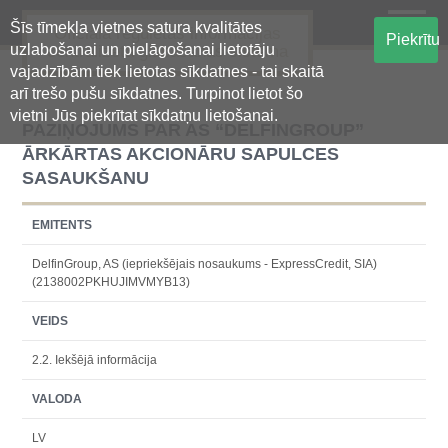
Šīs tīmekļa vietnes satura kvalitātes
Oficiālā regulētās informācijas
Piekrītu
uzlabošanai un pielāgošanai lietotāju
centralizētā glabāšanas sistēma
vajadzībām tiek lietotas sīkdatnes - tai skaitā
arī trešo pušu sīkdatnes. Turpinot lietot šo
vietni Jūs piekrītat sīkdatņu lietošanai.
PAZIŅOJUMS PAR AS “DELFINGROUP”
ĀRKĀRTAS AKCIONĀRU SAPULCES
SASAUKŠANU
EMITENTS
DelfinGroup, AS (iepriekšējais nosaukums - ExpressCredit, SIA)
(2138002PKHUJIMVMYB13)
VEIDS
2.2. Iekšējā informācija
VALODA
LV