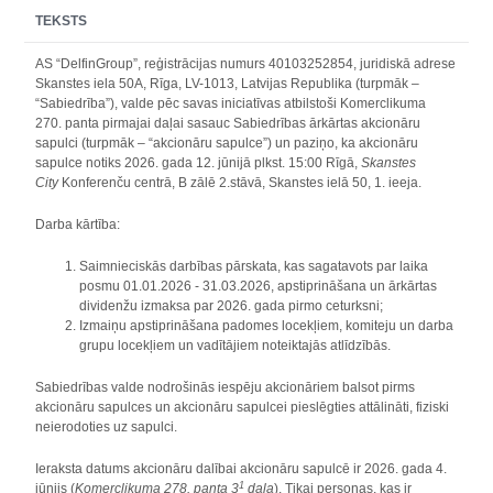
TEKSTS
AS “DelfinGroup”, reģistrācijas numurs 40103252854, juridiskā adrese
Skanstes iela 50A, Rīga, LV-1013, Latvijas Republika (turpmāk –
“Sabiedrība”), valde pēc savas iniciatīvas atbilstoši Komerclikuma
270. panta pirmajai daļai sasauc Sabiedrības ārkārtas akcionāru
sapulci (turpmāk – “akcionāru sapulce”) un paziņo, ka akcionāru
sapulce notiks 2026. gada 12. jūnijā plkst. 15:00 Rīgā,
Skanstes
City
Konferenču centrā, B zālē 2.stāvā, Skanstes ielā 50, 1. ieeja.
Darba kārtība:
Saimnieciskās darbības pārskata, kas sagatavots par laika
posmu 01.01.2026 - 31.03.2026, apstiprināšana un ārkārtas
dividenžu izmaksa par 2026. gada pirmo ceturksni;
Izmaiņu apstiprināšana padomes locekļiem, komiteju un darba
grupu locekļiem un vadītājiem noteiktajās atlīdzībās.
Sabiedrības valde nodrošinās iespēju akcionāriem balsot pirms
akcionāru sapulces un akcionāru sapulcei pieslēgties attālināti, fiziski
neierodoties uz sapulci.
Ieraksta datums akcionāru dalībai akcionāru sapulcē ir 2026. gada 4.
1
jūnijs (
Komerclikuma 278. panta 3
daļa
). Tikai personas, kas ir