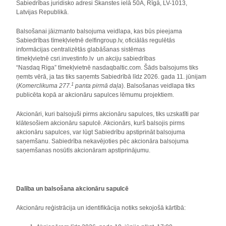
Sabiedrības juridisko adresi Skanstes ielā 50A, Rīgā, LV-1013,
Latvijas Republikā.
Balsošanai jāizmanto balsojuma veidlapa, kas būs pieejama
Sabiedrības tīmekļvietnē delfingroup.lv, oficiālās regulētās
informācijas centralizētās glabāšanas sistēmas
tīmekļvietnē csri.investinfo.lv un akciju sabiedrības
“Nasdaq Riga” tīmekļvietnē nasdaqbaltic.com. Šāds balsojums tiks
ņemts vērā, ja tas tiks saņemts Sabiedrībā līdz 2026. gada 11. jūnijam
1
(
Komerclikuma 277.
panta pirmā daļa
). Balsošanas veidlapa tiks
publicēta kopā ar akcionāru sapulces lēmumu projektiem.
Akcionāri, kuri balsojuši pirms akcionāru sapulces, tiks uzskatīti par
klātesošiem akcionāru sapulcē. Akcionārs, kurš balsojis pirms
akcionāru sapulces, var lūgt Sabiedrību apstiprināt balsojuma
saņemšanu. Sabiedrība nekavējoties pēc akcionāra balsojuma
saņemšanas nosūtīs akcionāram apstiprinājumu.
Dalība un balsošana akcionāru sapulcē
Akcionāru reģistrācija un identifikācija notiks sekojošā kārtībā: