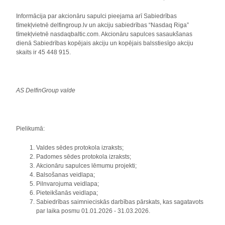
Informācija par akcionāru sapulci pieejama arī Sabiedrības
tīmekļvietnē delfingroup.lv un akciju sabiedrības “Nasdaq Riga”
tīmekļvietnē nasdaqbaltic.com. Akcionāru sapulces sasaukšanas
dienā Sabiedrības kopējais akciju un kopējais balsstiesīgo akciju
skaits ir 45 448 915.
AS DelfinGroup valde
Pielikumā:
Valdes sēdes protokola izraksts;
Padomes sēdes protokola izraksts;
Akcionāru sapulces lēmumu projekti;
Balsošanas veidlapa;
Pilnvarojuma veidlapa;
Pieteikšanās veidlapa;
Sabiedrības saimnieciskās darbības pārskats, kas sagatavots
par laika posmu 01.01.2026 - 31.03.2026.