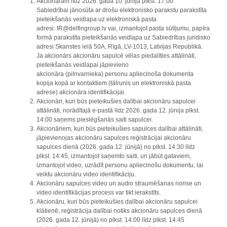
Akcionāram līdz 2026. gada 10. jūnija plkst. 17:00
Sabiedrībai jānosūta ar drošu elektronisko parakstu parakstīta
pieteikšanās veidlapa uz elektroniskā pasta
adresi: IR@delfingroup.lv vai, izmantojot pasta sūtījumu, papīra
formā parakstīta pieteikšanās veidlapa uz Sabiedrības juridisko
adresi Skanstes ielā 50A, Rīgā, LV-1013, Latvijas Republikā.
Ja akcionārs akcionāru sapulcē vēlas piedalīties attālināti,
pieteikšanās veidlapai jāpievieno
akcionāra (pilnvarnieka) personu apliecinoša dokumenta
kopija kopā ar kontaktiem (tālrunis un elektroniskā pasta
adrese) akcionāra identifikācijai.
Akcionāri, kuri būs pieteikušies dalībai akcionāru sapulcei
attālināti, norādītajā e-pastā līdz 2026. gada 12. jūnija plkst.
14:00 saņems pieslēgšanās saiti sapulcei.
Akcionāriem, kuri būs pieteikušies sapulces dalībai attālināti,
jāpievienojas akcionāru sapulces reģistrācijai akcionāru
sapulces dienā (2026. gada 12. jūnijā) no plkst. 14:30 līdz
plkst. 14:45, izmantojot saņemto saiti, un jābūt gataviem,
izmantojot video, uzrādīt personu apliecinošu dokumentu, lai
veiktu akcionāru video identifikāciju.
Akcionāru sapulces video un audio straumēšanas norise un
video identifikācijas process var tikt ierakstīts.
Akcionāru, kuri būs pieteikušies dalībai akcionāru sapulcei
klātienē, reģistrācija dalībai notiks akcionāru sapulces dienā
(2026. gada 12. jūnijā) no plkst. 14:00 līdz plkst. 14:45