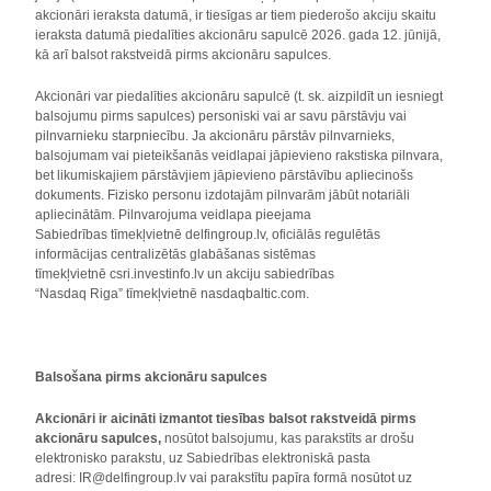
akcionāri ieraksta datumā, ir tiesīgas ar tiem piederošo akciju skaitu
ieraksta datumā piedalīties akcionāru sapulcē 2026. gada 12. jūnijā,
kā arī balsot rakstveidā pirms akcionāru sapulces.
Akcionāri var piedalīties akcionāru sapulcē (t. sk. aizpildīt un iesniegt
balsojumu pirms sapulces) personiski vai ar savu pārstāvju vai
pilnvarnieku starpniecību. Ja akcionāru pārstāv pilnvarnieks,
balsojumam vai pieteikšanās veidlapai jāpievieno rakstiska pilnvara,
bet likumiskajiem pārstāvjiem jāpievieno pārstāvību apliecinošs
dokuments. Fizisko personu izdotajām pilnvarām jābūt notariāli
apliecinātām. Pilnvarojuma veidlapa pieejama
Sabiedrības tīmekļvietnē delfingroup.lv, oficiālās regulētās
informācijas centralizētās glabāšanas sistēmas
tīmekļvietnē csri.investinfo.lv un akciju sabiedrības
“Nasdaq Riga” tīmekļvietnē nasdaqbaltic.com.
Balsošana pirms akcionāru sapulces
Akcionāri ir aicināti izmantot tiesības balsot rakstveidā pirms
akcionāru sapulces,
nosūtot balsojumu, kas parakstīts ar drošu
elektronisko parakstu, uz Sabiedrības elektroniskā pasta
adresi: IR@delfingroup.lv vai parakstītu papīra formā nosūtot uz