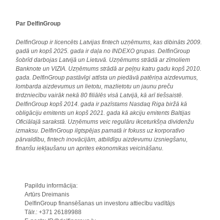
Par DelfinGroup
DelfinGroup ir licencēts Latvijas fintech uzņēmums, kas dibināts 2009.
gadā un kopš 2025. gada ir daļa no INDEXO grupas. DelfinGroup
šobrīd darbojas Latvijā un Lietuvā. Uzņēmums strādā ar zīmoliem
Banknote un VIZIA. Uzņēmums strādā ar peļņu katru gadu kopš 2010.
gada. DelfinGroup pastāvīgi attīsta un piedāvā patēriņa aizdevumus,
lombarda aizdevumus un lietotu, mazlietotu un jaunu preču
tirdzniecību vairāk nekā 80 filiālēs visā Latvijā, kā arī tiešsaistē.
DelfinGroup kopš 2014. gada ir pazīstams Nasdaq Riga biržā kā
obligāciju emitents un kopš 2021. gada kā akciju emitents Baltijas
Oficiālajā sarakstā. Uzņēmums veic regulāru ikceturkšņa dividenžu
izmaksu. DelfinGroup ilgtspējas pamatā ir fokuss uz korporatīvo
pārvaldību, fintech inovācijām, atbildīgu aizdevumu izsniegšanu,
finanšu iekļaušanu un aprites ekonomikas veicināšanu.
Papildu informācija:
Artūrs Dreimanis
DelfinGroup finansēšanas un investoru attiecību vadītājs
Tālr.: +371 26189988