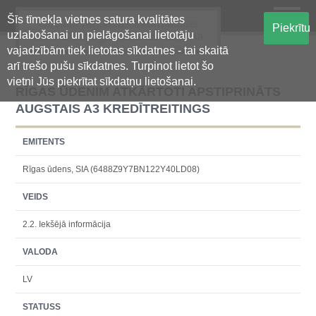
Šīs tīmekļa vietnes satura kvalitātes
Oficiālā regulētās informācijas
Piekrītu
uzlabošanai un pielāgošanai lietotāju
centralizētā glabāšanas sistēma
vajadzībām tiek lietotas sīkdatnes - tai skaitā
arī trešo pušu sīkdatnes. Turpinot lietot šo
vietni Jūs piekrītat sīkdatņu lietošanai.
RĪGAS ŪDENIM ATKĀRTOTI APSTIPRINĀTS
AUGSTAIS A3 KREDĪTREITINGS
EMITENTS
Rīgas ūdens, SIA (6488Z9Y7BN122Y40LD08)
VEIDS
2.2. Iekšējā informācija
VALODA
LV
STATUSS