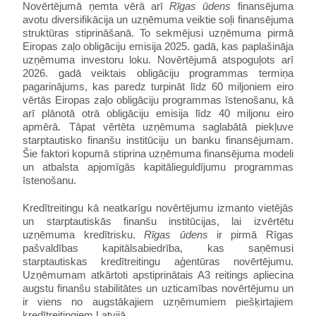
Novērtējumā ņemta vērā arī
Rīgas ūdens
finansējuma
avotu diversifikācija un uzņēmuma veiktie soļi finansējuma
struktūras stiprināšanā. To sekmējusi uzņēmuma pirmā
Eiropas zaļo obligāciju emisija 2025. gadā, kas paplašināja
uzņēmuma investoru loku. Novērtējumā atspoguļots arī
2026. gadā veiktais obligāciju programmas termiņa
pagarinājums, kas paredz turpināt līdz 60 miljoniem eiro
vērtās Eiropas zaļo obligāciju programmas īstenošanu, kā
arī plānotā otrā obligāciju emisija līdz 40 miljonu eiro
apmērā. Tāpat vērtēta uzņēmuma saglabātā piekļuve
starptautisko finanšu institūciju un banku finansējumam.
Šie faktori kopumā stiprina uzņēmuma finansējuma modeli
un atbalsta apjomīgās kapitālieguldījumu programmas
īstenošanu.
Kredītreitingu kā neatkarīgu novērtējumu izmanto vietējās
un starptautiskās finanšu institūcijas, lai izvērtētu
uzņēmuma kredītrisku.
Rīgas ūdens
ir pirmā Rīgas
pašvaldības kapitālsabiedrība, kas saņēmusi
starptautiskas kredītreitingu aģentūras novērtējumu.
Uzņēmumam atkārtoti apstiprinātais A3 reitings apliecina
augstu finanšu stabilitātes un uzticamības novērtējumu un
ir viens no augstākajiem uzņēmumiem piešķirtajiem
kredītreitingiem Latvijā.