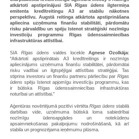
atkārtoti apstiprinājusi SIA
Rīgas ūdens
ilgtermiņa
emitenta kredītreitingu A3 ar stabilu nākotnes
perspektīvu. Augstā reitinga atkārtota apstiprināšana
apliecina uzņēmuma finanšu stabilitāti, pārdomātu
risku pārvaldību un spēju īstenot stratēģiski nozīmīgu
investīciju programmu Rīgas ūdenssaimniecības
infrastruktūras attīstībai.
SIA
Rīgas ūdens
valdes locekle
Agnese Ozolkāja
:
“Atkārtoti apstiprinātais A3 kredītreitings ir nozīmīgs
apliecinājums uzņēmuma finanšu stabilitātei, pārdomātai
risku vadībai un ilgtspējīgai attīstības stratēģijai. Tas
stiprina investoru un finanšu partneru pārliecību par
Rīgas
ūdens
spēju īstenot apjomīgu investīciju programmu, kas
ir būtiska Rīgas ūdenssaimniecības infrastruktūras
noturībai un attīstībai.”
Aģentūras novērtējumā pozitīvi vērtēta
Rīgas ūdens
stabilā
darbības vide, uzņēmuma būtiskā loma sabiedrībai
nozīmīgu ūdensapgādes un notekūdeņu
apsaimniekošanas pakalpojumu nodrošināšanā, kā arī
stabila un prognozējama ieņēmumu plūsma.