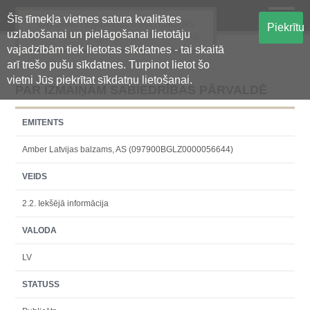
Šīs tīmekļa vietnes satura kvalitātes
Oficiālā regulētās informācijas
Piekrītu
uzlabošanai un pielāgošanai lietotāju
centralizētā glabāšanas sistēma
vajadzībām tiek lietotas sīkdatnes - tai skaitā
arī trešo pušu sīkdatnes. Turpinot lietot šo
vietni Jūs piekrītat sīkdatņu lietošanai.
PAR IZMAIŅĀM SABIEDRĪBAS PĀRVALDĒ
EMITENTS
Amber Latvijas balzams, AS (097900BGLZ0000056644)
VEIDS
2.2. Iekšējā informācija
VALODA
LV
STATUSS