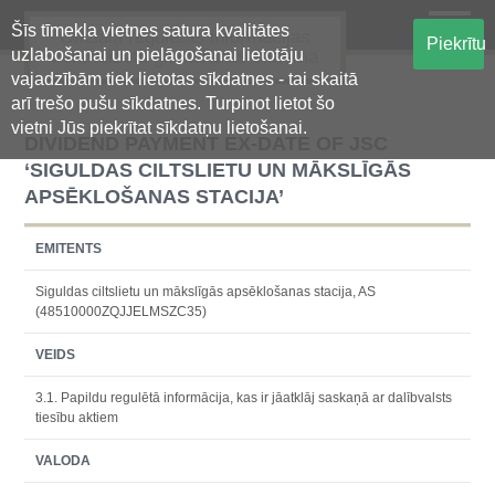
Šīs tīmekļa vietnes satura kvalitātes
Oficiālā regulētās informācijas
Piekrītu
uzlabošanai un pielāgošanai lietotāju
centralizētā glabāšanas sistēma
vajadzībām tiek lietotas sīkdatnes - tai skaitā
arī trešo pušu sīkdatnes. Turpinot lietot šo
vietni Jūs piekrītat sīkdatņu lietošanai.
DIVIDEND PAYMENT EX-DATE OF JSC
‘SIGULDAS CILTSLIETU UN MĀKSLĪGĀS
APSĒKLOŠANAS STACIJA’
EMITENTS
Siguldas ciltslietu un mākslīgās apsēklošanas stacija, AS
(48510000ZQJJELMSZC35)
VEIDS
3.1. Papildu regulētā informācija, kas ir jāatklāj saskaņā ar dalībvalsts
tiesību aktiem
VALODA