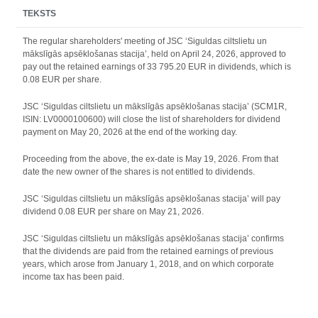
TEKSTS
The regular shareholders' meeting of JSC ‘Siguldas ciltslietu un
mākslīgās apsēklošanas stacija’, held on April 24, 2026, approved to
pay out the retained earnings of 33 795.20 EUR in dividends, which is
0.08 EUR per share.
JSC ‘Siguldas ciltslietu un mākslīgās apsēklošanas stacija’ (SCM1R,
ISIN: LV0000100600) will close the list of shareholders for dividend
payment on May 20, 2026 at the end of the working day.
Proceeding from the above, the ex-date is May 19, 2026. From that
date the new owner of the shares is not entitled to dividends.
JSC ‘Siguldas ciltslietu un mākslīgās apsēklošanas stacija’ will pay
dividend 0.08 EUR per share on May 21, 2026.
JSC ‘Siguldas ciltslietu un mākslīgās apsēklošanas stacija’ confirms
that the dividends are paid from the retained earnings of previous
years, which arose from January 1, 2018, and on which corporate
income tax has been paid.