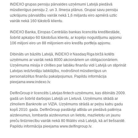
INDEXO grupas pensiju pārvaldes uzņēmumi Latvijā piedāvā
mūsdienīgus pensiju 2. un 3. līmeņa plānus. Grupai savu pensiju
uzkrājumu pārvaldību vairāk nekā 1,6 miljardu eiro apmērā uztic
vairāk nekā 160 tūkstoši klientu.
INDEXO Banka, Eiropas Centrālās bankas licencēta kredītiestāde,
šobrīd apkalpo 60 tūkstošus klientu, ar kopējo noguldījumu apjomu
106 miljoni eiro un 88 miljoniem eiro kredītu portfeļa apjomu.
Dibināts un bāzēts Latvijā, INDEXO ir Nasdaq Riga biržā kotēts
uzņēmums ar vairāk nekā 8000 akcionāriem un obligacionāriem.
Uzņēmuma misija ir cīnīties par labāku finanšu vidi Latvijā un stiprināt
Latvijas iedzīvotāju labklājību, nodrošinot mūsdienīgus un
personalizētus finanšu pakalpojumus. Papildu informācija
pieejama www.indexo.lv.
DelfinGroup ir licencēts Latvijas fintech uzņēmums, kas dibināts 2009.
gadā un šobrīd darbojas Latvijā un Lietuvā. Uzņēmums strādā ar
zīmoliem Banknote un VIZIA. Uzņēmums strādā ar peļņu katru gadu
kopš 2010. gada. DelfinGroup pastāvīgi attīsta un piedāvā patēriņa
aizdevumus, lombarda aizdevumus un lietotu, mazlietotu un jaunu
preču tirdzniecību vairāk nekā 80 filiālēs visā Latvijā, kā arī tiešsaistē.
Papildu informācija pieejama www.delfingroup.lv.