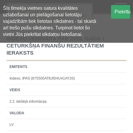
Šīs tīmekļa vietnes satura kvalitātes
Oficiālā regulētās informācijas
Piekrītu
uzlabošanai un pielāgošanai lietotāju
centralizētā glabāšanas sistēma
vajadzībām tiek lietotas sīkdatnes - tai skaitā
arī trešo pušu sīkdatnes. Turpinot lietot šo
vietni Jūs piekrītat sīkdatņu lietošanai.
INDEXO VEBINĀRA PAR 2026. GADA 1.
CETURKŠŅA FINANŠU REZULTĀTIEM
IERAKSTS
EMITENTS
Indexo, IPAS (875500AT8JI5HU41AY20)
VEIDS
2.2. Iekšējā informācija
VALODA
LV