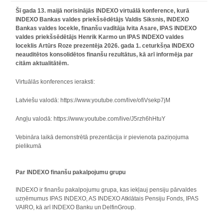
Šī gada 13. maijā norisinājās INDEXO virtuālā konference, kurā
INDEXO Bankas valdes priekšsēdētājs Valdis Siksnis, INDEXO
Bankas valdes locekle, finanšu vadītāja Ivita Asare, IPAS INDEXO
valdes priekšsēdētājs Henrik Karmo un IPAS INDEXO valdes
loceklis Artūrs Roze prezentēja 2026. gada 1. ceturkšņa INDEXO
neauditētos konsolidētos finanšu rezultātus, kā arī informēja par
citām aktualitātēm.
Virtuālās konferences ieraksti:
Latviešu valodā: https://www.youtube.com/live/ofiVsekp7jM
Angļu valodā: https://www.youtube.com/live/J5rzh6hHtuY
Vebināra laikā demonstrētā prezentācija ir pievienota paziņojuma
pielikumā
Par INDEXO finanšu pakalpojumu grupu
INDEXO ir finanšu pakalpojumu grupa, kas iekļauj pensiju pārvaldes
uzņēmumus IPAS INDEXO, AS INDEXO Atklātais Pensiju Fonds, IPAS
VAIRO, kā arī INDEXO Banku un DelfinGroup.