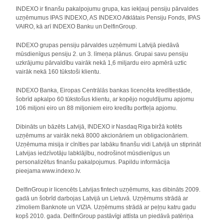
INDEXO ir finanšu pakalpojumu grupa, kas iekļauj pensiju pārvaldes
uzņēmumus IPAS INDEXO, AS INDEXO Atklātais Pensiju Fonds, IPAS
VAIRO, kā arī INDEXO Banku un DelfinGroup.
INDEXO grupas pensiju pārvaldes uzņēmumi Latvijā piedāvā
mūsdienīgus pensiju 2. un 3. līmeņa plānus. Grupai savu pensiju
uzkrājumu pārvaldību vairāk nekā 1,6 miljardu eiro apmērā uztic
vairāk nekā 160 tūkstoši klientu.
INDEXO Banka, Eiropas Centrālās bankas licencēta kredītiestāde,
šobrīd apkalpo 60 tūkstošus klientu, ar kopējo noguldījumu apjomu
106 miljoni eiro un 88 miljoniem eiro kredītu portfeļa apjomu.
Dibināts un bāzēts Latvijā, INDEXO ir Nasdaq Riga biržā kotēts
uzņēmums ar vairāk nekā 8000 akcionāriem un obligacionāriem.
Uzņēmuma misija ir cīnīties par labāku finanšu vidi Latvijā un stiprināt
Latvijas iedzīvotāju labklājību, nodrošinot mūsdienīgus un
personalizētus finanšu pakalpojumus. Papildu informācija
pieejama www.indexo.lv.
DelfinGroup ir licencēts Latvijas fintech uzņēmums, kas dibināts 2009.
gadā un šobrīd darbojas Latvijā un Lietuvā. Uzņēmums strādā ar
zīmoliem Banknote un VIZIA. Uzņēmums strādā ar peļņu katru gadu
kopš 2010. gada. DelfinGroup pastāvīgi attīsta un piedāvā patēriņa