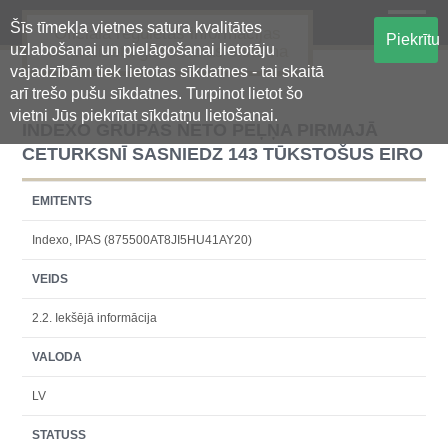
Šīs tīmekļa vietnes satura kvalitātes
Oficiālā regulētās informācijas
Piekrītu
uzlabošanai un pielāgošanai lietotāju
centralizētā glabāšanas sistēma
vajadzībām tiek lietotas sīkdatnes - tai skaitā
arī trešo pušu sīkdatnes. Turpinot lietot šo
vietni Jūs piekrītat sīkdatņu lietošanai.
INDEXO GRUPAS NETO PEĻŅA PIRMAJĀ
CETURKSNĪ SASNIEDZ 143 TŪKSTOŠUS EIRO
EMITENTS
Indexo, IPAS (875500AT8JI5HU41AY20)
VEIDS
2.2. Iekšējā informācija
VALODA
LV
STATUSS