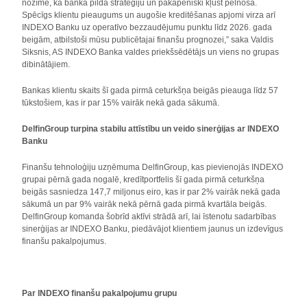
nozīmē, ka banka pilda stratēģiju un pakāpeniski kļūst pelnoša.
Spēcīgs klientu pieaugums un augošie kreditēšanas apjomi virza arī
INDEXO Banku uz operatīvo bezzaudējumu punktu līdz 2026. gada
beigām, atbilstoši mūsu publicētajai finanšu prognozei,” saka Valdis
Siksnis, AS INDEXO Banka valdes priekšsēdētājs un viens no grupas
dibinātājiem.
Bankas klientu skaits šī gada pirmā ceturkšņa beigās pieauga līdz 57
tūkstošiem, kas ir par 15% vairāk nekā gada sākumā.
DelfinGroup turpina stabilu attīstību un veido sinerģijas ar INDEXO
Banku
Finanšu tehnoloģiju uzņēmuma DelfinGroup, kas pievienojās INDEXO
grupai pērnā gada nogalē, kredītportfelis šī gada pirmā ceturkšņa
beigās sasniedza 147,7 miljonus eiro, kas ir par 2% vairāk nekā gada
sākumā un par 9% vairāk nekā pērnā gada pirmā kvartāla beigās.
DelfinGroup komanda šobrīd aktīvi strādā arī, lai īstenotu sadarbības
sinerģijas ar INDEXO Banku, piedāvājot klientiem jaunus un izdevīgus
finanšu pakalpojumus.
Par INDEXO finanšu pakalpojumu grupu