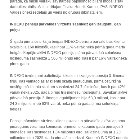
parāda, ka mūsu vairāku savstarpēji papildinošo pīlāru modelis sāk
darboties atbilstoši iecerētajam,” saka Henrik Karmo, IPAS INDEXO
Valdes priekšsēdētājs un viens no grupas dibinātājiem.
INDEXO pensiju pārvaldes virziens sasniedz gan izaugsmi, gan
peļņu
Šī gada pirmā ceturkšņa beigās INDEXO pensiju pārvaldības klientu
skaits bija 160 tūkstoši, kas ir par 11% vairāk nekā pērnā gada marta
beigās. Kopējie aktīvi INDEXO pensiju plānu pārvaldībā ceturkšņa
noslēgumā sasniedza 1 506 miljonus eiro, kas ir par 16% vairāk nekā
pirms gada.
INDEXO ievērojami palielināja fokusu uz izaugsmi pensiju 3. līmeņa
tirgū, kas vainagojās ar klientu skaita pieaugumu, pirmā ceturkšņa
noslēgumā klientu skaitam sasniedzot 24,7 tūkstošus, kas ir par 42%
vairāk nekā 2025. gada pirmo trīs mēnešu noslēgumā. Savukārt aktīvi
pārvaldībā pensiju 3. līmeņa ieguldījumos bija 63,0 miljoni, kas ir par
24,3 miljoniem jeb 63% vairāk nekā pērnā gada pirmā ceturkšņa
beigās.
Pensiju pārvaldes virziena klientu skaita un pārvaldīto aktīvu apjoma
pieaugums veicināja komisijas ieņēmumu kāpumu gada pirmajos 3
mēnešos, kas sasniedza 1,34 miljonus eiro, salīdzinājumā ar 1,23
miljoniem eiro 2025. gada pirmajā ceturksnī. Kopumā INDEXO pensiju