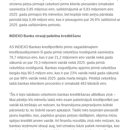
virziena peļņa pirmajā ceturksnī pirms klientu piesaistes izmaksām
sasniedza 0,85 miljonus eiro, salīdzinājumā ar 0,83 miljoniem eiro
2025. gada pirmajos trīs mēnešos, bet kopējā neto peļņa pārskata
periodā bija 0,49 miljoni eiro, kas ir pieaugums par 26.6% salīdzinot ar
2025. gada salīdzināmu periodu.
INDEXO Banka strauji palielina kreditēšanu
AS INDEXO Bankas kredītportfelis pirms sagaidāmajiem
kredītzaudējumiem šī gada pirmā ceturkšņa noslēgumā sasniedza
76,7 miljonus eiro, kas ir par 21,2 miljoniem eiro vairāk nekā gada
sākumā un par 70,3 miljoniem vairāk nekā 2025. gada pirmā
ceturkšņa noslēgumā. Bankas noguldījumu apjoms pirmā ceturkšņa
beigās bija 90,5 miljoni eiro, kas ir par 23% vairāk nekā gada sākumā
un par 98% vairāk nekā 2025. gada marta beigās. Pēdējā ceturkšņa
laikā bankas klientiem procentos ir izmaksāti 463 tūkstoši eiro.
“Šis ir bijis labākais ceturksnis bankas kreditēšanas attīstības ziņā –
tikai pēdējo trīs mēnešu laikā mēs esam palielinājuši kredītportfeli par
vairāk kā trešdaļu un redzam, ka finansējuma pieprasījums būtiski
pārsniedz to, ko šobrīd varam apkalpot. Tādēļ mēs turpinām piesaistīt
jaunu kapitālu, kas, papildus grupas peļņas rādītājiem, stiprina mūsu
spējas kreditēt arvien vairāk. Arī finanšu rezultātu ziņā mēs redzam, ka
bankas ieņēmumi strauji aug, bet izmaksu bāze paliek nemainīga, kas