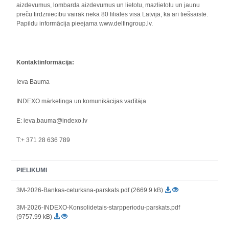
aizdevumus, lombarda aizdevumus un lietotu, mazlietotu un jaunu
preču tirdzniecību vairāk nekā 80 filiālēs visā Latvijā, kā arī tiešsaistē.
Papildu informācija pieejama www.delfingroup.lv.
Kontaktinformācija:
Ieva Bauma
INDEXO mārketinga un komunikācijas vadītāja
E: ieva.bauma@indexo.lv
T:+ 371 28 636 789
PIELIKUMI
3M-2026-Bankas-ceturksna-parskats.pdf (2669.9 kB)
3M-2026-INDEXO-Konsolidetais-starpperiodu-parskats.pdf
(9757.99 kB)