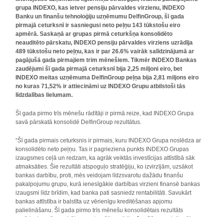
grupa INDEXO, kas ietver pensiju pārvaldes virzienu, INDEXO
Banku un finanšu tehnoloģiju uzņēmumu DelfinGroup, šī gada
pirmajā ceturksnī ir sasniegusi neto peļņu 143 tūkstošu eiro
apmērā. Saskaņā ar grupas pirmā ceturkšņa konsolidēto
neauditēto pārskatu, INDEXO pensiju pārvaldes virziens uzrādīja
489 tūkstošu neto peļņu, kas ir par 26.6% vairāk salīdzinājumā ar
pagājušā gada pirmajiem trim mēnešiem. Tikmēr INDEXO Bankas
zaudējumi šī gada pirmajā ceturksnī bija 2,25 miljoni eiro, bet
INDEXO meitas uzņēmuma DelfinGroup peļņa bija 2,81 miljons eiro
no kuras 71,52% ir attiecināmi uz INDEXO Grupu atbilstoši tās
līdzdalības lielumam.
Šī gada pirmo trīs mēnešu rādītāji ir pirmā reize, kad INDEXO Grupa
savā pārskatā konsolidē DelfinGroup rezultātus.
“Šī gada pirmais ceturksnis ir pirmais, kuru INDEXO Grupa noslēdza ar
konsolidēto neto peļņu. Tas ir pagrieziena punkts INDEXO Grupas
izaugsmes ceļā un redzam, ka agrāk veiktās investīcijas attīstībā sāk
atmaksāties. Šie rezultāti atspoguļo stratēģiju, ko izvirzījām, uzsākot
bankas darbību, proti, mēs veidojam līdzsvarotu dažādu finanšu
pakalpojumu grupu, kurā ienesīgākie darbības virzieni finansē bankas
izaugsmi līdz brīdim, kad banka pati sasniedz rentabilitāti. Savukārt
bankas attīstība ir balstīta uz vērienīgu kreditēšanas apjomu
palielināšanu. Šī gada pirmo trīs mēnešu konsolidētais rezultāts