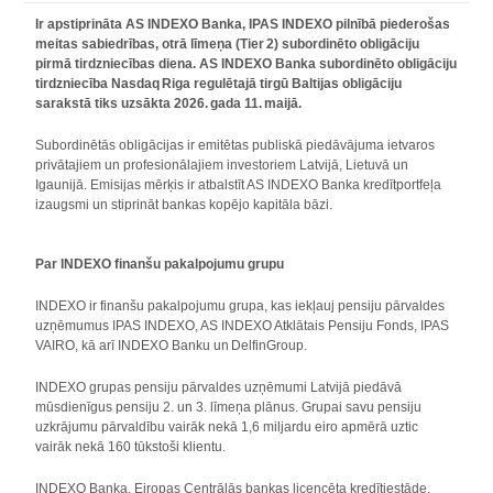
Ir apstiprināta AS INDEXO Banka, IPAS INDEXO pilnībā piederošas
meitas sabiedrības, otrā līmeņa (Tier 2) subordinēto obligāciju
pirmā tirdzniecības diena. AS INDEXO Banka subordinēto obligāciju
tirdzniecība Nasdaq Riga regulētajā tirgū Baltijas obligāciju
sarakstā tiks uzsākta 2026. gada 11. maijā.
Subordinētās obligācijas ir emitētas publiskā piedāvājuma ietvaros
privātajiem un profesionālajiem investoriem Latvijā, Lietuvā un
Igaunijā. Emisijas mērķis ir atbalstīt AS INDEXO Banka kredītportfeļa
izaugsmi un stiprināt bankas kopējo kapitāla bāzi.
Par INDEXO finanšu pakalpojumu grupu
INDEXO ir finanšu pakalpojumu grupa, kas iekļauj pensiju pārvaldes
uzņēmumus IPAS INDEXO, AS INDEXO Atklātais Pensiju Fonds, IPAS
VAIRO, kā arī INDEXO Banku un DelfinGroup.
INDEXO grupas pensiju pārvaldes uzņēmumi Latvijā piedāvā
mūsdienīgus pensiju 2. un 3. līmeņa plānus. Grupai savu pensiju
uzkrājumu pārvaldību vairāk nekā 1,6 miljardu eiro apmērā uztic
vairāk nekā 160 tūkstoši klientu.
INDEXO Banka, Eiropas Centrālās bankas licencēta kredītiestāde,