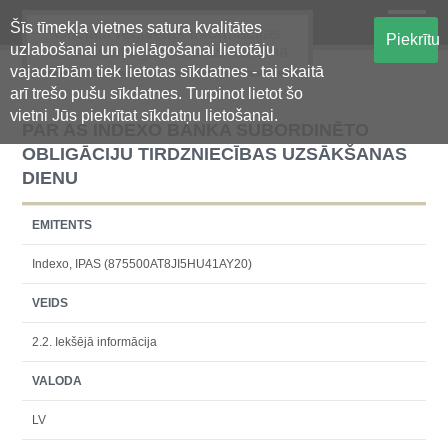
Šīs tīmekļa vietnes satura kvalitātes
Oficiālā regulētās informācijas
Piekrītu
uzlabošanai un pielāgošanai lietotāju
centralizētā glabāšanas sistēma
vajadzībām tiek lietotas sīkdatnes - tai skaitā
arī trešo pušu sīkdatnes. Turpinot lietot šo
vietni Jūs piekrītat sīkdatņu lietošanai.
PAR AS INDEXO BANKA SUBORDINĒTO
OBLIGĀCIJU TIRDZNIECĪBAS UZSĀKŠANAS
DIENU
EMITENTS
Indexo, IPAS (875500AT8JI5HU41AY20)
VEIDS
2.2. Iekšējā informācija
VALODA
LV