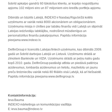
šobrīd apkalpo gandrīz 60 tūkstošus klientu, ar kopējo noguldījumu
apjomu 102 miljoni eiro un 87 miljoniem eiro kredītu portfeļa apjomu.
Dibināts un bāzēts Latvijā, INDEXO ir Nasdaq Riga biržā kotēts
uzņēmums ar vairāk nekā 8000 akcionāriem un obligacionāriem.
Uzņēmuma misija ir cīnīties par labāku finanšu vidi Latvijā un stiprināt
Latvijas iedzīvotāju labklājību, nodrošinot mūsdienīgus un
personalizētus finanšu pakalpojumus. Papildu informācija
pieejama www.indexo.lv.
DelfinGroup ir licencēts Latvijas fintech uzņēmums, kas dibināts 2009.
gadā un šobrīd darbojas Latvijā un Lietuvā. Uzņēmums strādā ar
zīmoliem Banknote un VIZIA. Uzņēmums strādā ar peļņu katru gadu
kopš 2010. gada. DelfinGroup pastāvīgi attīsta un piedāvā patēriņa
aizdevumus, lombarda aizdevumus un lietotu, mazlietotu un jaunu
preču tirdzniecību vairāk nekā 80 filiālēs visā Latvijā, kā arī tiešsaistē.
Papildu informācija pieejama www.delfingroup.lv.
Kontaktinformācija:
Ieva Bauma
INDEXO mārketinga un komunikācijas vadītāja
E: ieva.bauma@indexo.lv