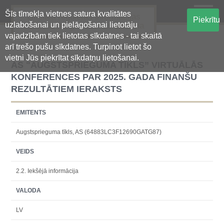
Šīs tīmekļa vietnes satura kvalitātes
Oficiālā regulētās informācijas
Piekrītu
uzlabošanai un pielāgošanai lietotāju
centralizētā glabāšanas sistēma
vajadzībām tiek lietotas sīkdatnes - tai skaitā
arī trešo pušu sīkdatnes. Turpinot lietot šo
vietni Jūs piekrītat sīkdatņu lietošanai.
AS "AUGSTSPRIEGUMA TĪKLS” VIRTUĀLĀS
KONFERENCES PAR 2025. GADA FINANŠU
REZULTĀTIEM IERAKSTS
EMITENTS
Augstsprieguma tīkls, AS (64883LC3F12690GATG87)
VEIDS
2.2. Iekšējā informācija
VALODA
LV