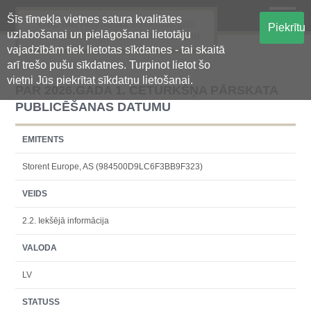
Šīs tīmekļa vietnes satura kvalitātes
Oficiālā regulētās informācijas
Piekrītu
uzlabošanai un pielāgošanai lietotāju
centralizētā glabāšanas sistēma
vajadzībām tiek lietotas sīkdatnes - tai skaitā
arī trešo pušu sīkdatnes. Turpinot lietot šo
vietni Jūs piekrītat sīkdatņu lietošanai.
PAR 2026.GADA 1. CETURKŠŅA PĀRSKATA
PUBLICĒŠANAS DATUMU
EMITENTS
Storent Europe, AS (984500D9LC6F3BB9F323)
VEIDS
2.2. Iekšējā informācija
VALODA
LV
STATUSS