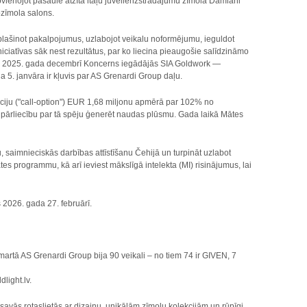
apvienojot pasaulē atzītā itāļu juvelierizstrādājumu zīmola Damiani
ozīmola salons.
ašinot pakalpojumus, uzlabojot veikalu noformējumu, ieguldot
iciatīvas sāk nest rezultātus, par ko liecina pieaugošie salīdzināmo
as, 2025. gada decembrī Koncerns iegādājās SIA Goldwork —
5. janvāra ir kļuvis par AS Grenardi Group daļu.
iju ("call-option") EUR 1,68 miljonu apmērā par 102% no
n pārliecību par tā spēju ģenerēt naudas plūsmu. Gada laikā Mātes
 saimnieciskās darbības attīstīšanu Čehijā un turpināt uzlabot
tes programmu, kā arī ieviest mākslīgā intelekta (MI) risinājumus, lai
s 2026. gada 27. februārī.
 AS Grenardi Group bija 90 veikali – no tiem 74 ir GIVEN, 7
light.lv.
 savās rotaslietās ar dizainu, unikālām zīmolu kolekcijām un rūpīgi