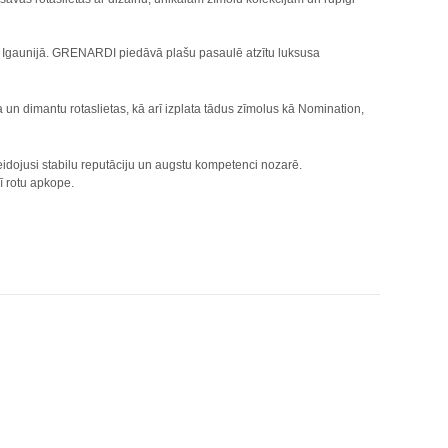
n Igaunijā. GRENARDI piedāvā plašu pasaulē atzītu luksusa
 un dimantu rotaslietas, kā arī izplata tādus zīmolus kā Nomination,
dojusi stabilu reputāciju un augstu kompetenci nozarē.
ī rotu apkope.