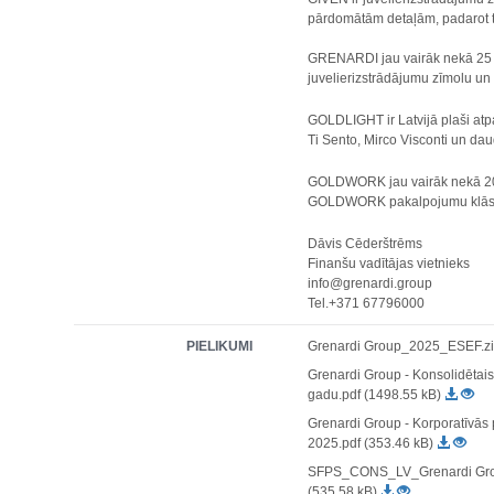
pārdomātām detaļām, padarot t
GRENARDI jau vairāk nekā 25 g
juvelierizstrādājumu zīmolu un
GOLDLIGHT ir Latvijā plaši atpa
Ti Sento, Mirco Visconti un dau
GOLDWORK jau vairāk nekā 20 g
GOLDWORK pakalpojumu klāstā i
Dāvis Cēderštrēms
Finanšu vadītājas vietnieks
info@grenardi.group
Tel.+371 67796000
PIELIKUMI
Grenardi Group_2025_ESEF.zi
Grenardi Group - Konsolidētai
gadu.pdf (1498.55 kB)
Grenardi Group - Korporatīvās
2025.pdf (353.46 kB)
SFPS_CONS_LV_Grenardi Gro
(535.58 kB)