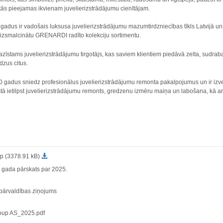
ās pieejamas ikvienam juvelierizstrādājumu cienītājam.
adus ir vadošais luksusa juvelierizstrādājumu mazumtirdzniecības tīkls Latvijā u
 izsmalcinātu GRENARDI radīto kolekciju sortimentu.
zīstams juvelierizstrādājumu tirgotājs, kas saviem klientiem piedāvā zelta, sudraba
dzus citus.
adus sniedz profesionālus juvelierizstrādājumu remonta pakalpojumus un ir izvei
etilpst juvelierizstrādājumu remonts, gredzenu izmēru maiņa un labošana, kā ar
p (3378.91 kB)
s gada pārskats par 2025.
 pārvaldības ziņojums
up AS_2025.pdf