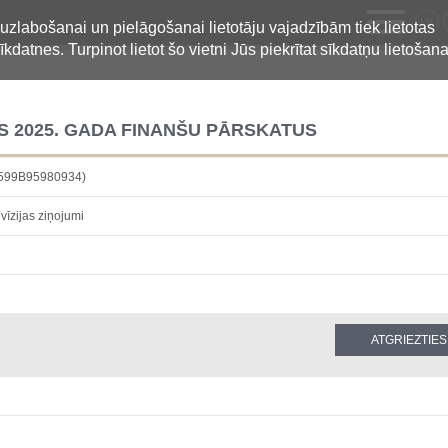
LV
 uzlabošanai un pielāgošanai lietotāju vajadzībām tiek lietotas
īkdatnes. Turpinot lietot šo vietni Jūs piekrītat sīkdatņu lietošana
S 2025. GADA FINANŠU PĀRSKATUS
F599B95980934)
vīzijas ziņojumi