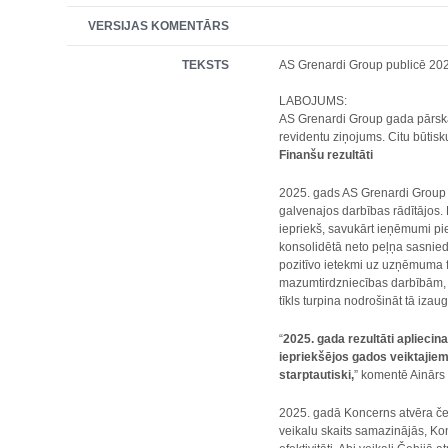
VERSIJAS KOMENTĀRS
TEKSTS
AS Grenardi Group publicē 202
LABOJUMS:
AS Grenardi Group gada pārskat
revidentu ziņojums. Citu būtisk
Finanšu rezultāti
2025. gads AS Grenardi Group a
galvenajos darbības rādītājos.
iepriekš, savukārt ieņēmumi pi
konsolidētā neto peļņa sasniedz
pozitīvo ietekmi uz uzņēmuma 
mazumtirdzniecības darbībām, k
tīkls turpina nodrošināt tā izau
“
2025. gada rezultāti aplieci
iepriekšējos gados veiktajiem
starptautiski,
” komentē Ainārs
2025. gadā Koncerns atvēra čet
veikalu skaits samazinājās, Konc