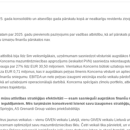
5. gada konsolidēto un atsevišķo gada pārskatu kopā ar neatkarīgu revidentu ziņ
am par 2025. gadu pievienots paziņojums par vadības atbildību, kā arī pārskats pi
u izmaiņu finanšu pārskatos nav.
ttīstībā bija līdz šim veiksmīgākais, uzņēmumam sasniedzot vēsturiski augstākos 
 Koncerna mazumtirdzniecības apgrozījums (ieskaitot PVN) sasniedza rekordaugstu
eauga par 27% līdz EUR 30,50 miljoniem. Vienlaikus Koncerns būtiski uzlaboja ren
a EUR 0,71 miljonus, kas ir augstākais peļņas līmenis Koncerna vēsturē un apliecina
finanšu sniegumu. EBITDA un neto peļņas izaugsmi veicināja esošo veikalu pārdoš
ā arī uzlabojumi operacionālajā darbībā. Koncerna spēcīgais zīmolu portfelis, attie
gsmes trajektoriju.
na mūsu attīstības stratēģijas efektivitāti — esam sasnieguši augstākos finanš
 ieguldījumiem. Mēs turpināsim konsekventi īstenot savu izaugsmes stratēģiju, s
 Spriņģis, AS Grenardi Group valdes priekšsēdētājs
rus jaunus veikalus – vienu GIVEN veikalu Latvijā, vienu GIVEN veikalu Lietuvā un 
ernam optimizējot savu mazumtirdzniecības tīklu. Četri veikali tika pārvietoti, un vi