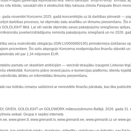
ā atrodas Prāgas galvenajā iepirkšanās ielā: viens darbojas “shop-in-shop” formātā, 
 rotu klāstu, savukārt otrs ir ekskluzīvā itāļu luksusa zīmola Pasquale Bruni mon
ada novembrī Koncerns 2025. gadā koncentrējās uz tā darbības pilnveidi — papl
zējot darbības procesus, lai stiprinātu datu analītiku un lēmumu pieņemšanu. Šīs in
isā GOLDLIGHT tīklā. Lai vēl vairāk stiprinātu savas pakalpojumu sniegšanas spēj
ofesionālu juvelierizstrādājumu remonta pakalpojumu sniegšanā un no 2026. gada 
rība veica nodrošināto obligāciju (ISIN:LV0000860195) pirmstermiņa dzēšanas opc
ajiem procentiem. Šis solis atspoguļo Koncerna nostiprinājušos finanšu stāvokli u
lielināts vēl par 1,34 miljoniem EUR.
tabilu pamatu un skaidrām ambīcijām — veicināt straujāku izaugsmi Lietuvas tirgū,
u efektivitāti. Koncerns plāno ieviest jaunu e-komercijas platformu, klientu lojalitā
n nodrošinātu ātrāku un informētāku lēmumu pieņemšanu.
tā nav būtisku izmaiņu salīdzinot ar nerevidēto finanšu pārskatu, kas tika publicēt
I, GIVEN, GOLDLIGHT un GOLDWORK mātesuzņēmums Baltijā. 2026. gada 31. martā
la veikali. Grupai ir septiņi interneta
en.ee, www.given.lt, www.grenardi.lv, www.grenardi.ee, www.grenardi.cz un www.gold
īmols, kas simbolizē prieku, skaistumu, mīlestību, radošumu un ilgtspēju, paužot to