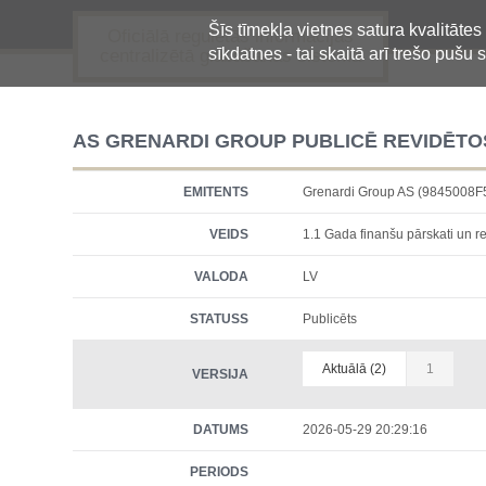
Šīs tīmekļa vietnes satura kvalitātes
Oficiālā regulētās informācijas
sīkdatnes - tai skaitā arī trešo pušu s
centralizētā glabāšanas sistēma
AS GRENARDI GROUP PUBLICĒ REVIDĒTO
EMITENTS
Grenardi Group AS (9845008
VEIDS
1.1 Gada finanšu pārskati un re
VALODA
LV
STATUSS
Publicēts
Aktuālā (2)
1
VERSIJA
DATUMS
2026-05-29 20:29:16
PERIODS