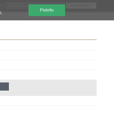
EN
Piekrītu
i.