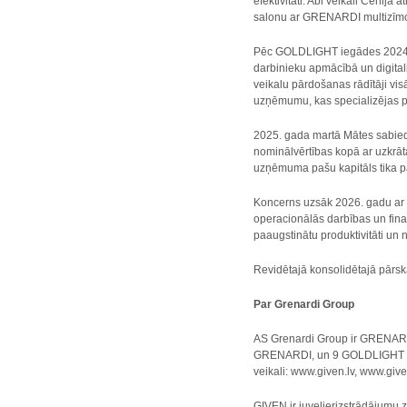
efektivitāti. Abi veikali Čehij
salonu ar GRENARDI multizīmolu
Pēc GOLDLIGHT iegādes 2024. g
darbinieku apmācībā un digitali
veikalu pārdošanas rādītāji v
uzņēmumu, kas specializējas pr
2025. gada martā Mātes sabied
nominālvērtības kopā ar uzkrāt
uzņēmuma pašu kapitāls tika pa
Koncerns uzsāk 2026. gadu ar s
operacionālās darbības un finanš
paaugstinātu produktivitāti u
Revidētajā konsolidētajā pārska
Par Grenardi Group
AS Grenardi Group ir GRENARD
GRENARDI, un 9 GOLDLIGHT zīmo
veikali: www.given.lv, www.giv
GIVEN ir juvelierizstrādājumu z