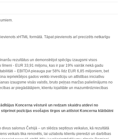
ojumiem.
evienots xHTML formātā. Tāpat pievienots arī precizēts netkarīgu
finanšu rezultātus un demonstrējot spēcīgu izaugsmi visos
 līmeni - EUR 33,91 miljonu, kas ir par 19% vairāk nekā gadu
tabilitāti – EBITDA pieauga par 58% līdz EUR 6,85 miljoniem, bet
 iepriekšējos gados veikto investīciju un attīstības iniciatīvu
anas izaugsme visās valstīs, bruto peļņas maržas palielinājums no
cības ar piegādātājiem, klientu lojalitāte un mazumtirdzniecības
u rādītājus Koncerna vēsturē un redzam skaidru atdevi no
tiprinot pozīcijas esošajos tirgos un attīstot Koncerna klātbūtni
divus salonus Čehijā – un slēdza septiņus veikalus, kā rezultātā
ens veikals tika renovēts, lai uzlabotu klientu pieredzi un darbības