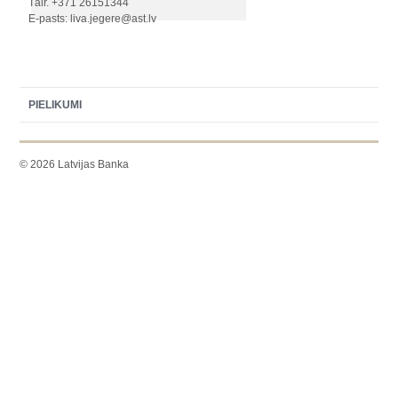
Tālr. +371 26151344
E-pasts: liva.jegere@ast.lv
PIELIKUMI
© 2026 Latvijas Banka