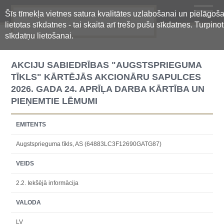
Šīs tīmekļa vietnes satura kvalitātes uzlabošanai un pielāgoša
Oficiālā regulētās informācijas
lietotas sīkdatnes - tai skaitā arī trešo pušu sīkdatnes. Turpinot 
centralizētā glabāšanas sistēma
sīkdatņu lietošanai.
AKCIJU SABIEDRĪBAS "AUGSTSPRIEGUMA
TĪKLS" KĀRTĒJĀS AKCIONĀRU SAPULCES
2026. GADA 24. APRĪĻA DARBA KĀRTĪBA UN
PIEŅEMTIE LĒMUMI
EMITENTS
Augstsprieguma tīkls, AS (64883LC3F12690GATG87)
VEIDS
2.2. Iekšējā informācija
VALODA
LV