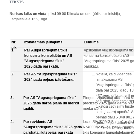
TEKSTS
Norises laiks un vieta:
plkst.09:00 Klimata un enerģētikas ministrija,
Latgales ielā 165, Rīgā.
Nr.
Izskatāmais jautājums
Lēmums
p.k.
1.
Par Augstsprieguma tīkls
Apstiprināt Augstsprieguma tīkl
koncerna konsolidēto un AS
koncerna konsolidēto un AS
"Augstsprieguma tīkls"
''Augstsprieguma tīkls'' 2025.g
2025.gada pārskatu.
pārskatu.
2.
Par AS "Augstsprieguma tīkls"
Noteikt, ka dividendēs
2024.gada peļņas izlietošanu.
izmaksājama AS
"Augstsprieguma tīkls" 
daļa par 2025. gadu 13
437
euro
(trīspadsmit mi
3.
Par AS "Augstsprieguma tīkls"
Pieņemt zināšanai akcionāra s
seši simti četrdesmit sep
2025.gada darba plāna un mērķu
precizēto 2025.gada darba plā
tūkstoši četri simti trīsd
izpildi.
mērķu izpildi.
septiņi
euro
) apmērā. A
peļņas daļu 5 848 901
4.
Par revidentu AS
Iecelt SIA "KPMG Baltics", reģist
(pieci miljoni astoņi simt
"Augstsprieguma tīkls" 2026.gada
Nr.40003235171, par Augstspr
četrdesmit astoņi tūksto
pārskata, ilgtspējas pārskata
tīkls koncerna konsolidētā un A
deviņi simti viens
euro
)