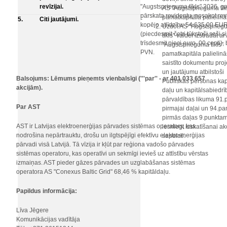
revīzijai.
"Augstsprieguma tīkls" 2026. g
AS ''Augstsprieguma tīkl
pārskata revidentu, nosakot re
pamatkapitāla palielinā
5.
Citi jautājumi.
-
kopējo atlīdzību 54 635,00 EU
Uzdot AS "Augstsprieg
(piecdesmit četri tūkstoši seši si
tīkls" valdei izstrādāt ar
trīsdesmit pieci
euro
, 00 centi),
"Augstsprieguma tīkls"
PVN.
pamatkapitāla palielin
saistīto dokumentu proj
un jautājumu atbilstoši
Balsojums: Lēmums pieņemts vienbalsīgi ('''par'' - ar 401 033 657
Publiskas personas kap
akcijām).
daļu un kapitālsabiedrī
pārvaldības likuma 91.
Par AST
pirmajai daļai un 94.pa
pirmās daļas 9.punkta
AST ir Latvijas elektroenerģijas pārvades sistēmas operators, kas
iesniegt izskatīšanai a
nodrošina nepārtrauktu, drošu un ilgtspējīgi efektīvu elektroenerģijas
sapulcē.
pārvadi visā Latvijā. Tā vīzija ir kļūt par reģiona vadošo pārvades
sistēmas operatoru, kas operatīvi un sekmīgi ievieš uz attīstību vērstas
izmaiņas. AST pieder gāzes pārvades un uzglabāšanas sistēmas
operatora AS "Conexus Baltic Grid" 68,46 % kapitāldaļu.
Papildus informācija:
Līva Jēgere
Komunikācijas vadītāja