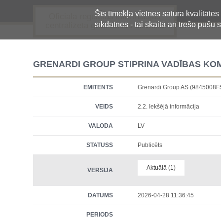
Šīs tīmekļa vietnes satura kvalitātes
Oficiālā regulētās informācijas
sīkdatnes - tai skaitā arī trešo pušu s
centralizētā glabāšanas sistēma
GRENARDI GROUP STIPRINA VADĪBAS KOMA
EMITENTS
Grenardi Group AS (9845008
VEIDS
2.2. Iekšējā informācija
VALODA
LV
STATUSS
Publicēts
Aktuālā (1)
VERSIJA
DATUMS
2026-04-28 11:36:45
PERIODS