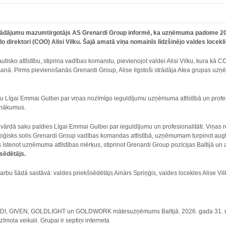
strādājumu mazumtirgotājs AS Grenardi Group informē, ka uzņēmuma padome 2026
o direktori (COO) Alisi Vilku. Šajā amatā viņa nomainīs līdzšinējo valdes locek
tisko attīstību, stiprina vadības komandu, pievienojot valdei Alisi Vilku, kura kā COO 
anā. Pirms pievienošanās Grenardi Group, Alise ilgstoši strādāja Atea grupas uzņ
u Līgai Emmai Gulbei par viņas nozīmīgo ieguldījumu uzņēmuma attīstībā un profe
enākumus.
rdā saku paldies Līgai Emmai Gulbei par ieguldījumu un profesionalitāti. Viņas re
 loģisks solis Grenardi Group vadības komandas attīstībā, uzņēmumam turpinot augt 
īstenot uzņēmuma attīstības mērķus, stiprinot Grenardi Group pozīcijas Baltijā un att
sēdētājs.
arbu šādā sastāvā: valdes priekšsēdētājs Ainārs Spriņģis, valdes locekles Alise Vi
I, GIVEN, GOLDLIGHT un GOLDWORK mātesuzņēmums Baltijā. 2026. gada 31. martā
la veikali. Grupai ir septiņi interneta