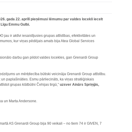
. gada 22. aprīlī pieņēmusi lēmumu par valdes locekli iecelt
li Līgu Emmu Gulbi.
jau ir aktīvi iesaistījusies grupas attīstības, efektivitātes un
ēmumos, kur viņas pēdējais amats bija Atea Global Services
sionālo darbu gan pildot valdes locekles, gan Grenardi Group
dzējums un mērķtiecība būtiski veicināja Grenardi Group attīstību.
un paplašināties. Esmu pārliecināts, ka viņas stratēģiskais
īstot grupas klātbūtni Čehijas tirgū,”
uzsver Ainārs Spriņģis,
lka un Marta Andersone.
 AS Grenardi Group bija 90 veikali – no tiem 74 ir GIVEN, 7