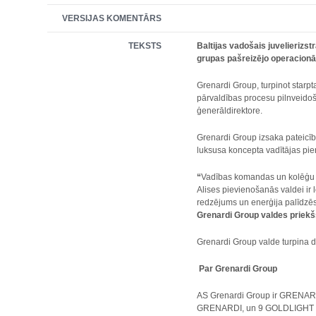
VERSIJAS KOMENTĀRS
TEKSTS
Baltijas vadošais juvelieriz
grupas pašreizējo operacionāl
Grenardi Group, turpinot starptau
pārvaldības procesu pilnveidoš
ģenerāldirektore.
Grenardi Group izsaka pateicīb
luksusa koncepta vadītājas pi
“
Vadības komandas un kolēģu vā
Alises pievienošanās valdei ir
redzējums un enerģija palīdzēs 
Grenardi Group valdes priekš
Grenardi Group valde turpina d
Par Grenardi Group
AS Grenardi Group ir GRENARD
GRENARDI, un 9 GOLDLIGHT zīmo