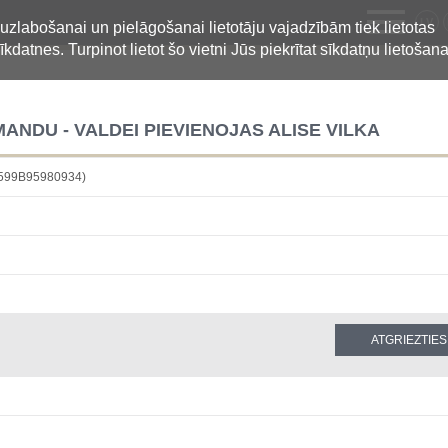
LV
 uzlabošanai un pielāgošanai lietotāju vajadzībām tiek lietotas
īkdatnes. Turpinot lietot šo vietni Jūs piekrītat sīkdatņu lietošana
NDU - VALDEI PIEVIENOJAS ALISE VILKA
F599B95980934)