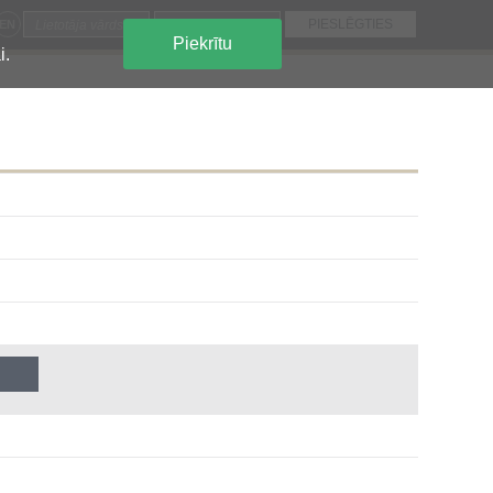
EN
Piekrītu
i.