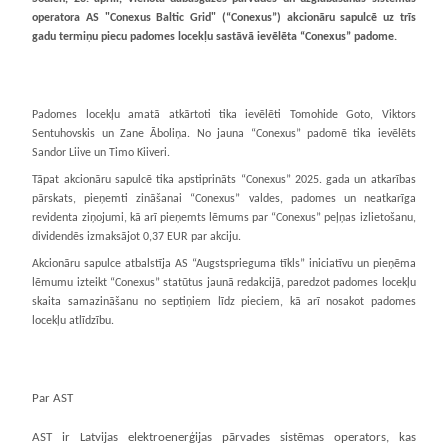
operatora AS "Conexus Baltic Grid" (“Conexus”) akcionāru sapulcē uz trīs
gadu termiņu piecu padomes locekļu sastāvā ievēlēta “Conexus” padome.
Padomes locekļu amatā atkārtoti tika ievēlēti Tomohide Goto, Viktors
Sentuhovskis un Zane Āboliņa. No jauna “Conexus” padomē tika ievēlēts
Sandor Liive un Timo Kiiveri.
Tāpat akcionāru sapulcē tika apstiprināts “Conexus” 2025. gada un atkarības
pārskats, pieņemti zināšanai “Conexus” valdes, padomes un neatkarīga
revidenta ziņojumi, kā arī pieņemts lēmums par “Conexus” peļņas izlietošanu,
dividendēs izmaksājot 0,37 EUR par akciju.
Akcionāru sapulce atbalstīja AS “Augstsprieguma tīkls” iniciatīvu un pieņēma
lēmumu izteikt “Conexus” statūtus jaunā redakcijā, paredzot padomes locekļu
skaita samazināšanu no septiņiem līdz pieciem, kā arī nosakot padomes
locekļu atlīdzību.
Par AST
AST ir Latvijas elektroenerģijas pārvades sistēmas operators, kas