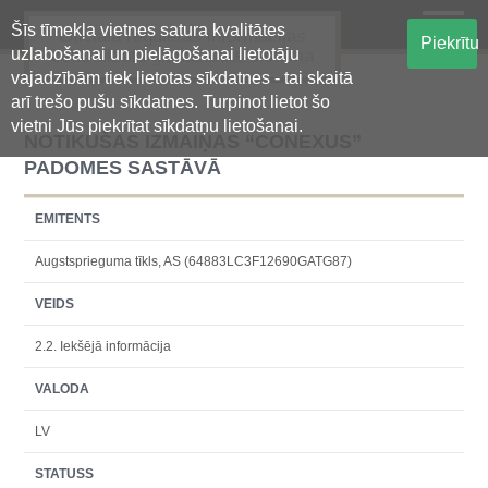
Šīs tīmekļa vietnes satura kvalitātes
Oficiālā regulētās informācijas
Piekrītu
uzlabošanai un pielāgošanai lietotāju
centralizētā glabāšanas sistēma
vajadzībām tiek lietotas sīkdatnes - tai skaitā
arī trešo pušu sīkdatnes. Turpinot lietot šo
vietni Jūs piekrītat sīkdatņu lietošanai.
NOTIKUŠAS IZMAIŅAS “CONEXUS”
PADOMES SASTĀVĀ
EMITENTS
Augstsprieguma tīkls, AS (64883LC3F12690GATG87)
VEIDS
2.2. Iekšējā informācija
VALODA
LV
STATUSS