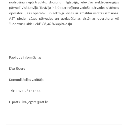
nodrošina nepārtrauktu, drošu un ilgtspējīgi efektīvu elektroenerģijas
pārvadi visā Latvijā. Tā vīzija ir kļūt par reģiona vadošo pārvades sistēmas
operatoru, kas operatīvi un sekmīgi ievieš uz attīstību vērstas izmaiņas.
AST pieder gāzes pārvades un uzglabāšanas sistēmas operatora AS
"Conexus Baltic Grid" 68,46 % kapitāldaļu.
Papildus informācija:
Līva Jēgere
Komunikācijas vadītāja
Tālr. +371 26151344
E-pasts: liva.jegere@ast.lv