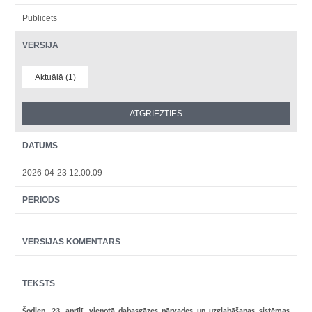
Publicēts
VERSIJA
Aktuālā (1)
DATUMS
2026-04-23 12:00:09
PERIODS
VERSIJAS KOMENTĀRS
TEKSTS
Šodien, 23. aprīlī, vienotā dabasgāzes pārvades un uzglabāšanas sistēmas