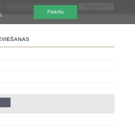
EN
Piekrītu
i.
IEVIEŠANAS