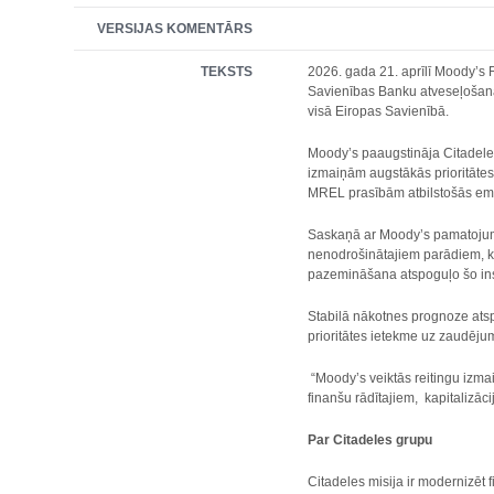
VERSIJAS KOMENTĀRS
TEKSTS
2026. gada 21. aprīlī Moody’s 
Savienības Banku atveseļošanas
visā Eiropas Savienībā.
Moody’s paaugstināja Citadeles
izmaiņām augstākās prioritātes 
MREL prasībām atbilstošās emi
Saskaņā ar Moody’s pamatojumu 
nenodrošinātajiem parādiem, k
pazemināšana atspoguļo šo ins
Stabilā nākotnes prognoze ats
prioritātes ietekme uz zaudēj
“Moody’s veiktās reitingu izma
finanšu rādītajiem, kapitalizācij
Par Citadeles grupu
Citadeles misija ir modernizēt