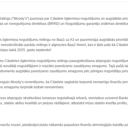
Ratings (“Moody’s”) paziņoja par Citadele ilgtermiņa noguldījumu un augstākās pri
 un noregulējuma direktīvas (BRRD) un Noguldījumu garantiju sistēmas direktīvas 
 ilgtermiņa noguldījumu reitingu no Baa1 uz A3 un pazemināja augstākās prioritā
nenodrošināto parādu reitings ir atgriezies Baa2 līmenī, kas ir tāds pats kā Citad
sijas laikā 2025. gada septembrī
Citadeles ilgtermiņa noguldījumu reitingu paaugstināšana atspoguļo noguldījumu p
ā rezultātā noguldītājiem ir mazāks paredzamo zaudējumu smagums. Tajā pašā laik
trumentu augstāku paredzamo zaudējumu smagumu pēc pilnīgas noguldītāju priori
poguļo Moody’s novertējumu, ka Citadele saglabās kopumā nemainīgu finanšu profi
umu smagumu turpmāk būtiski nemainīsies.
iņas atspoguļo strukturālas izmaiņas regulatīvajā ietvarā, vienlaikus uzsverot Bank
u, stabilu aktīvu kvalitāti un peļņas rādītājiem, atbalstot mūsu stabilo kredīta profilu
 finanšu nozari, piedāvājot plašu nākamās paaudzes finanšu tehnoloģijās balstītu 