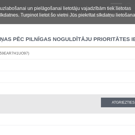
LV
 uzlabošanai un pielāgošanai lietotāju vajadzībām tiek lietotas
īkdatnes. Turpinot lietot šo vietni Jūs piekrītat sīkdatņu lietošana
IŅAS PĒC PILNĪGAS NOGULDĪTĀJU PRIORITĀTES 
9Y59EAR7H1UO97)