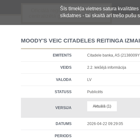
Šīs tīmekļa vietnes satura kvalitātes
Oficiālā regulētās informācijas
sīkdatnes - tai skaitā arī trešo pušu s
centralizētā glabāšanas sistēma
MOODY'S VEIC CITADELES REITINGA IZMA
EMITENTS
Citadele banka, AS (213800
VEIDS
2.2. Iekšējā informācija
VALODA
LV
STATUSS
Publicēts
Aktuālā (1)
VERSIJA
DATUMS
2026-04-22 09:29:05
PERIODS