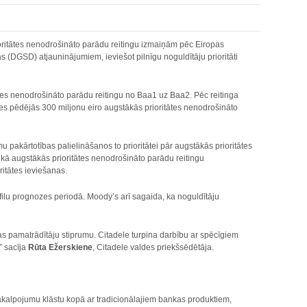
oritātes nenodrošināto parādu reitingu izmaiņām pēc Eiropas
(DGSD) atjauninājumiem, ieviešot pilnīgu noguldītāju prioritāti
tes nenodrošināto parādu reitingu no Baa1 uz Baa2. Pēc reitinga
eles pēdējās 300 miljonu eiro augstākās prioritātes nenodrošināto
akārtotības palielināšanos to prioritātei pār augstākās prioritātes
ā augstākās prioritātes nenodrošināto parādu reitingu
tātes ieviešanas.
lu prognozes periodā. Moody’s arī sagaida, ka noguldītāju
as pamatrādītāju stiprumu. Citadele turpina darbību ar spēcīgiem
,” sacīja
Rūta Ežerskiene
, Citadele valdes priekšsēdētāja.
pakalpojumu klāstu kopā ar tradicionālajiem bankas produktiem,