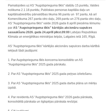
Pamatojoties uz AS "Augstsprieguma tīkls" statūtu 15.punktu, Valdes
nolikuma 2.1.18.punktu, Publiskas personas kapitāla daļu un
kapitālsabiedrību pārvaldības likuma 96.pantu un 97.pantu, kā arī
Komerclikuma 267.panta otro daļu, 269.pantu un 276.panta otro daļu,
AS "Augstsprieguma tīkls" valde 2026.gada 8.aprīlī pieņēma lēmumu
par
AS "Augstsprieguma tīkls" kārtējās akcionāru sapulces
sasaukšanu 2026. gada 24.aprīlī plkst.09:00
Latvijas Republikas
Klimata un enerģētikas ministrijas telpās, Latgales ielā 165, Rīgā.
AS "Augstsprieguma tīkls" kārtējās akcionāru sapulces darba kārtībā
iekļauti šādi jautājumi:
1. Par Augstsprieguma tīkls koncerna konsolidēto un AS
''Augstsprieguma tīkls'' 2025.gada pārskatu.
2. Par AS "Augstsprieguma tīkls" 2025.gada peļņas izlietošanu.
3. Par AS "Augstsprieguma tīkls" 2025.gada darba plāna un mērķu
izpildi.
4. Par revidentu AS "Augstsprieguma tīkls" 2026.gada pārskata,
konsolidētā pārskata un ilgtspējas pārskata revīzijai.