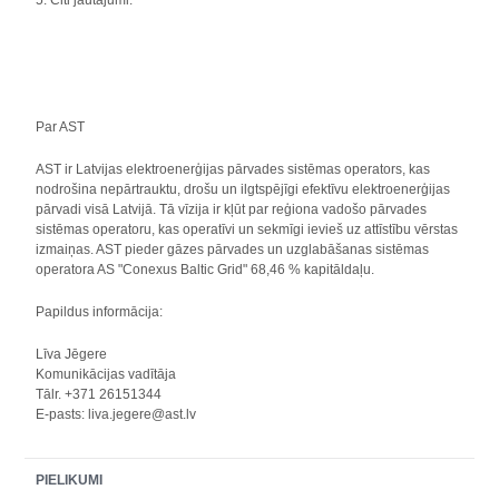
5. Citi jautājumi.
Par AST
AST ir Latvijas elektroenerģijas pārvades sistēmas operators, kas
nodrošina nepārtrauktu, drošu un ilgtspējīgi efektīvu elektroenerģijas
pārvadi visā Latvijā. Tā vīzija ir kļūt par reģiona vadošo pārvades
sistēmas operatoru, kas operatīvi un sekmīgi ievieš uz attīstību vērstas
izmaiņas. AST pieder gāzes pārvades un uzglabāšanas sistēmas
operatora AS "Conexus Baltic Grid" 68,46 % kapitāldaļu.
Papildus informācija:
Līva Jēgere
Komunikācijas vadītāja
Tālr. +371 26151344
E-pasts: liva.jegere@ast.lv
PIELIKUMI