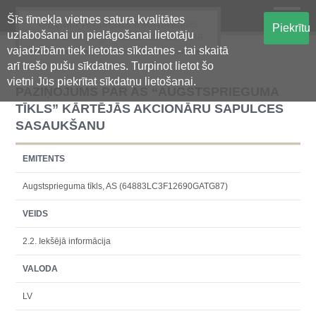
Šīs tīmekļa vietnes satura kvalitātes
Oficiālā regulētās informācijas
Piekrītu
uzlabošanai un pielāgošanai lietotāju
centralizētā glabāšanas sistēma
vajadzībām tiek lietotas sīkdatnes - tai skaitā
arī trešo pušu sīkdatnes. Turpinot lietot šo
vietni Jūs piekrītat sīkdatņu lietošanai.
PAZIŅOJUMS PAR AS “AUGSTSPRIEGUMA
TĪKLS” KĀRTĒJĀS AKCIONĀRU SAPULCES
SASAUKŠANU
EMITENTS
Augstsprieguma tīkls, AS (64883LC3F12690GATG87)
VEIDS
2.2. Iekšējā informācija
VALODA
LV