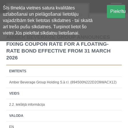
Šīs tīmekļa vietnes satura kvalitātes
Oficiālā regulētās informācijas
Piekrītu
uzlabošanai un pielāgošanai lietotāju
centralizētā glabāšanas sistēma
vajadzībām tiek lietotas sīkdatnes - tai skaitā
arī trešo pušu sīkdatnes. Turpinot lietot šo
vietni Jūs piekrītat sīkdatņu lietošanai.
AMBER BEVERAGE GROUP ANNOUNCES
FIXING COUPON RATE FOR A FLOATING-
RATE BOND EFFECTIVE FROM 31 MARCH
2026
EMITENTS
Amber Beverage Group Holding S.à r.l. (894500N222D2O9WACX12)
VEIDS
2.2. Iekšējā informācija
VALODA
EN