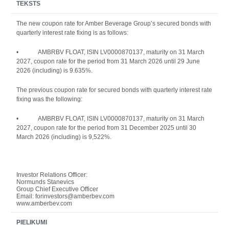
TEKSTS
The new coupon rate for Amber Beverage Group’s secured bonds with
quarterly interest rate fixing is as follows:
•
AMBRBV FLOAT, ISIN LV0000870137, maturity on 31 March
2027, coupon rate for the period from 31 March 2026 until 29 June
2026 (including) is 9.635%.
The previous coupon rate for secured bonds with quarterly interest rate
fixing was the following:
•
AMBRBV FLOAT, ISIN LV0000870137, maturity on 31 March
2027, coupon rate for the period from 31 December 2025 until 30
March 2026 (including) is 9,522%.
Investor Relations Officer:
Normunds Stanevics
Group Chief Executive Officer
Email: forinvestors@amberbev.com
www.amberbev.com
PIELIKUMI