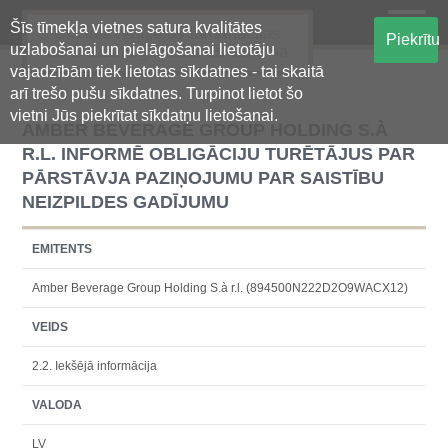
Šīs tīmekļa vietnes satura kvalitātes
Oficiālā regulētās informācijas
Piekrītu
uzlabošanai un pielāgošanai lietotāju
centralizētā glabāšanas sistēma
vajadzībām tiek lietotas sīkdatnes - tai skaitā
arī trešo pušu sīkdatnes. Turpinot lietot šo
vietni Jūs piekrītat sīkdatņu lietošanai.
AMBER BEVERAGE GROUP HOLDING S.À
R.L. INFORMĒ OBLIGĀCIJU TURĒTĀJUS PAR
PĀRSTĀVJA PAZIŅOJUMU PAR SAISTĪBU
NEIZPILDES GADĪJUMU
EMITENTS
Amber Beverage Group Holding S.à r.l. (894500N222D2O9WACX12)
VEIDS
2.2. Iekšējā informācija
VALODA
LV