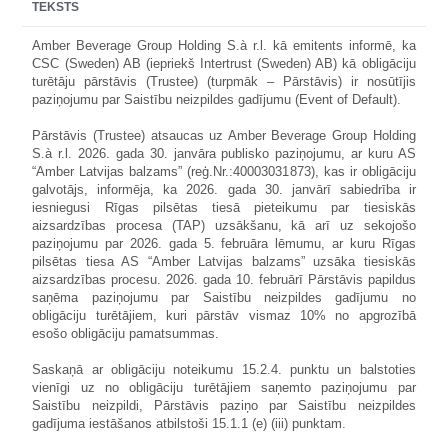
TEKSTS
Amber Beverage Group Holding S.à r.l. kā emitents informē, ka
CSC (Sweden) AB (iepriekš Intertrust (Sweden) AB) kā obligāciju
turētāju pārstāvis (Trustee) (turpmāk – Pārstāvis) ir nosūtījis
paziņojumu par Saistību neizpildes gadījumu (Event of Default).
Pārstāvis (Trustee) atsaucas uz Amber Beverage Group Holding
S.à r.l. 2026. gada 30. janvāra publisko paziņojumu, ar kuru AS
“Amber Latvijas balzams” (reģ.Nr.:40003031873), kas ir obligāciju
galvotājs, informēja, ka 2026. gada 30. janvārī sabiedrība ir
iesniegusi Rīgas pilsētas tiesā pieteikumu par tiesiskās
aizsardzības procesa (TAP) uzsākšanu, kā arī uz sekojošo
paziņojumu par 2026. gada 5. februāra lēmumu, ar kuru Rīgas
pilsētas tiesa AS “Amber Latvijas balzams” uzsāka tiesiskās
aizsardzības procesu. 2026. gada 10. februārī Pārstāvis papildus
saņēma paziņojumu par Saistību neizpildes gadījumu no
obligāciju turētājiem, kuri pārstāv vismaz 10% no apgrozībā
esošo obligāciju pamatsummas.
Saskaņā ar obligāciju noteikumu 15.2.4. punktu un balstoties
vienīgi uz no obligāciju turētājiem saņemto paziņojumu par
Saistību neizpildi, Pārstāvis paziņo par Saistību neizpildes
gadījuma iestāšanos atbilstoši 15.1.1 (e) (iii) punktam.