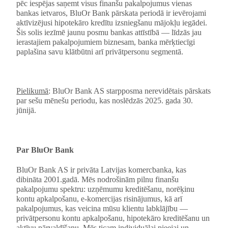
pēc iespējas saņemt visus finanšu pakalpojumus vienas
bankas ietvaros, BluOr Bank pārskata periodā ir ievērojami
aktīvizējusi hipotekāro kredītu izsniegšanu mājokļu iegādei.
Šis solis iezīmē jaunu posmu bankas attīstībā — līdzās jau
ierastajiem pakalpojumiem biznesam, banka mērķtiecīgi
paplašina savu klātbūtni arī privātpersonu segmentā.
Pielikumā
: BluOr Bank AS starpposma nerevidētais pārskats
par sešu mēnešu periodu, kas noslēdzās 2025. gada 30.
jūnijā.
Par BluOr Bank
BluOr Bank AS ir privāta Latvijas komercbanka, kas
dibināta 2001.gadā. Mēs nodrošinām pilnu finanšu
pakalpojumu spektru: uzņēmumu kreditēšanu, norēķinu
kontu apkalpošanu, e-komercijas risinājumus, kā arī
pakalpojumus, kas veicina mūsu klientu labklājību —
privātpersonu kontu apkalpošanu, hipotekāro kreditēšanu un
aktīvu pārvaldīšanu. Mēs ticam individuālai pieejai un