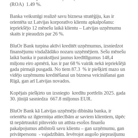
(ROA)
1.49 %.
Banka veiksmīgi realizē savu biznesa stratēģiju, kas ir
orientēta uz Latvijas korporatīvo klientu apkalpošanu:
iepriekšējo 12 mēnešu laikā klientu – Latvijas uzņēmumu
skaits ir pieaudzis par 26 %.
BluOr Bank turpina aktīvi kreditēt uzņēmumus, izsniedzot
finansējumu visdažādāko nozaru uzņēmējiem. Sešu mēnešu
laikā banka ir parakstījusi jaunus kredītlīgumus 148,4
miljonu eiro apmērā, kas ir par 68 % vairāk nekā iepriekšējā
gada pirmajā pusgadā. No tiem 87.3
% ir piešķirti mazo un
vidējo uzņēmumu kreditēšanai un biznesa veicināšanai gan
Rīgā, gan arī Latvijas novados.
Kopējais piešķirto un izsniegto
kredītu portfelis 2025. gada
30. jūnijā sasniedza
667.8 miljonus EUR.
BluOr Bank kā Latvijas uzņēmēju dibināta banka, ir
orientēta uz ilgtermiņa attiecībām ar saviem klientiem, tāpēc
tā nepārtraukti pilnveido un attīsta esošos finanšu
pakalpojumus atbilstoši savu klientu – gan uzņēmumu, gan
privātpersonu
- vajadzībām. Ievērojot augošo pieprasījumu