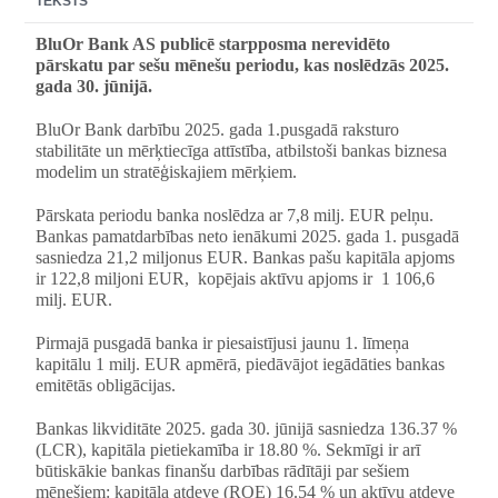
TEKSTS
BluOr Bank AS publicē starpposma nerevidēto
pārskatu par sešu mēnešu periodu, kas noslēdzās 2025.
gada 30. jūnijā.
BluOr Bank darbību 2025. gada 1.pusgadā raksturo
stabilitāte un mērķtiecīga attīstība, atbilstoši bankas biznesa
modelim un stratēģiskajiem mērķiem.
Pārskata periodu banka noslēdza ar 7,8 milj. EUR pelņu.
Bankas pamatdarbības neto ienākumi 2025. gada 1. pusgadā
sasniedza 21,2 miljonus EUR. Bankas pašu kapitāla apjoms
ir 122,8 miljoni EUR,
kopējais aktīvu apjoms ir
1 106,6
milj. EUR.
Pirmajā pusgadā banka ir piesaistījusi jaunu 1. līmeņa
kapitālu 1 milj. EUR apmērā, piedāvājot iegādāties bankas
emitētās obligācijas.
Bankas likviditāte 2025. gada 30. jūnijā sasniedza 136.37 %
(LCR), kapitāla pietiekamība ir 18.80 %. Sekmīgi ir arī
būtiskākie bankas finanšu darbības rādītāji par sešiem
mēnešiem: kapitāla atdeve (ROE) 16.54 % un aktīvu atdeve