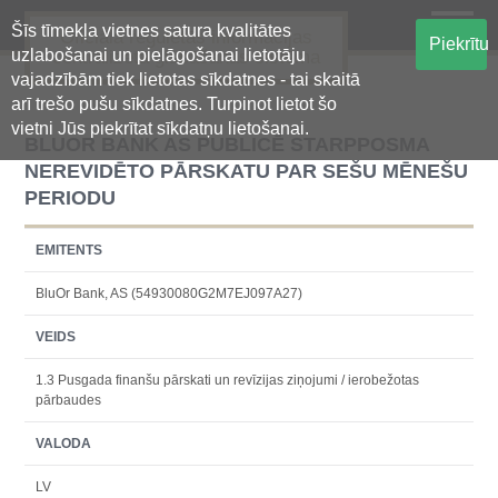
Šīs tīmekļa vietnes satura kvalitātes
Oficiālā regulētās informācijas
Piekrītu
uzlabošanai un pielāgošanai lietotāju
centralizētā glabāšanas sistēma
vajadzībām tiek lietotas sīkdatnes - tai skaitā
arī trešo pušu sīkdatnes. Turpinot lietot šo
vietni Jūs piekrītat sīkdatņu lietošanai.
BLUOR BANK AS PUBLICĒ STARPPOSMA
NEREVIDĒTO PĀRSKATU PAR SEŠU MĒNEŠU
PERIODU
EMITENTS
BluOr Bank, AS (54930080G2M7EJ097A27)
VEIDS
1.3 Pusgada finanšu pārskati un revīzijas ziņojumi / ierobežotas
pārbaudes
VALODA
LV