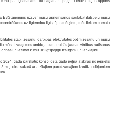
 cenu paaugstināšanu, lai saglabātu peļņu. Lietuvā tirgus apjoms
gada ESG ziņojums uzsver mūsu apņemšanos saglabāt ilgtspēju mūsu
oncentrēšanos uz ilgtermiņa ilgtspējas mērķiem, mēs liekam pamatu
bilitātes stabilizēšanu, darbības efektivitātes optimizēšanu un mūsu
stītu mūsu izaugsmes ambīcijas un atraisītu jaunas vērtības radīšanas
idrības un iezīmēt kursu uz ilgtspējīgu izaugsmi un labklājību.
2024. gada pārskatu: konsolidētā gada peļņa atšķiras no iepriekš
,8 milj. eiro, sakarā ar atzītajiem paredzamajiem kredītzaudējumiem
ikā.