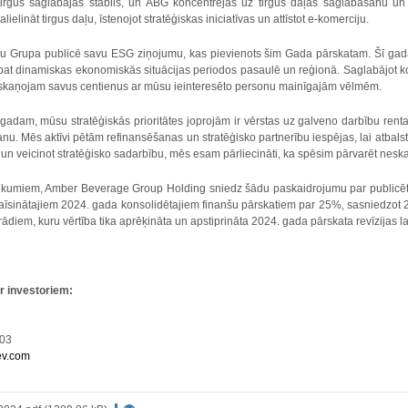
tirgus saglabājās stabils, un ABG koncentrējās uz tirgus daļas saglabāšanu un
elināt tirgus daļu, īstenojot stratēģiskas iniciatīvas un attīstot e-komerciju.
kuru Grupa publicē savu ESG ziņojumu, kas pievienots šim Gada pārskatam. Šī 
at dinamiskas ekonomiskās situācijas periodos pasaulē un reģionā. Saglabājot k
kaņojam savus centienus ar mūsu ieinteresēto personu mainīgajām vēlmēm.
gadam, mūsu stratēģiskās prioritātes joprojām ir vērstas uz galveno darbību renta
anu. Mēs aktīvi pētām refinansēšanas un stratēģisko partnerību iespējas, lai atbal
i un veicinot stratēģisko sadarbību, mēs esam pārliecināti, ka spēsim pārvarēt neska
kumiem, Amber Beverage Group Holding sniedz šādu paskaidrojumu par publicēto 
aīsinātajiem 2024. gada konsolidētajiem finanšu pārskatiem par 25%, sasniedzot 2
diem, kuru vērtība tika aprēķināta un apstiprināta 2024. gada pārskata revīzijas la
ar investoriem:
303
ev.com