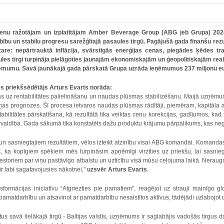
ienu ražotājam un izplatītājam Amber Beverage Group (ABG jeb Grupa) 2024
u un stabilu progresu sarežģītajā pasaules tirgū. Pagājušā gada finanšu rezul
are: nepārtrauktā inflācija, svārstīgās enerģijas cenas, piegādes ķēdes 
ules tirgi turpināja pielāgoties jaunajām ekonomiskajām un ģeopolitiskajām real
ņēmumu. Savā jaunākajā gada pārskatā Grupa uzrāda ieņēmumus 237 miljonu e
 priekšsēdētājs Arturs Evarts norāda:
s uz rentabilitātes palielināšanu un naudas plūsmas stabilizēšanu. Maijā uzņēmu
ļņas prognozes. Šī procesa ietvaros naudas plūsmas rādītāji, piemēram, kapitāla a
tabilitātes pārskatīšana, kā rezultātā tika veiktas cenu korekcijas, gadījumos, kad
rvaldība. Gada sākumā tika konstatēts dažu produktu krājumu pārpalikums, kas neg
 un sasniegtajiem rezultātiem, vēlos izteikt atzinību visai ABG komandai. Komanda
, ka kopīgiem spēkiem mēs turpināsim apņēmīgi virzīties uz priekšu, lai sasnieg
estoriem par viņu pastāvīgo atbalstu un uzticību visā mūsu ceļojuma laikā. Neraugo
 ir labi sagatavojusies nākotnei,"
uzsvēr Arturs Evarts
.
formācijas iniciatīvu “Atgriezties pie pamatiem”, reaģējot uz strauji mainīgo g
pamatdarbību un atsavinot ar pamatdarbību nesaistītos aktīvus, tādējādi uzlabojot 
tus savā lielākajā tirgū - Baltijas valstīs, uzņēmums ir saglabājis vadošās tirgus