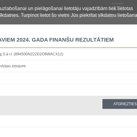
LV
 uzlabošanai un pielāgošanai lietotāju vajadzībām tiek lietotas
īkdatnes. Turpinot lietot šo vietni Jūs piekrītat sīkdatņu lietošana
VIEM 2024. GADA FINANŠU REZULTĀTIEM
ng S.à r.l. (894500N222D2O9WACX12)
vīzijas ziņojumi