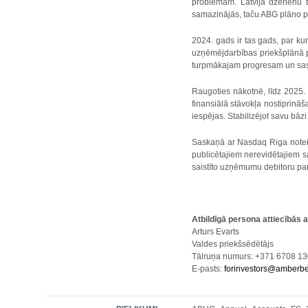
problēmām. Latvijā dzērienu 
samazinājās, taču ABG plāno pali
2024. gads ir tas gads, par 
uzņēmējdarbības priekšplānā p
turpmākajam progresam un sas
Raugoties nākotnē, līdz 2025. 
finansiālā stāvokļa nostiprināš
iespējas. Stabilizējot savu bāz
Saskaņā ar Nasdaq Riga notei
publicētajiem nerevidētajiem s
saistīto uzņēmumu debitoru parā
Atbildīgā persona attiecībās 
Arturs Evarts
Valdes priekšsēdētājs
Tālruņa numurs: +371 6708 1
E-pasts:
forinvestors@amberb