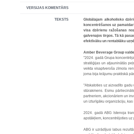
VERSIJAS KOMENTĀRS
TEKSTS
Globālajam alkoholisko dzēr
koncentrēšanos uz pamatdarbīb
visa dzērienu ražošanas noz
galvenajos tirgos. Tā kā pasa
efektīvāku un rentablāku uz
Amber Beverage Group valdes
"2024. gadā Grupa koncentrēja
stratēģijas un atjauninātās pe
veikta visaptveroša zīmola ren
joma bija krājumu praktiskā pā
"Atskatoties uz aizvadīto gadu
stūrakmens. Esmu pārliecināts
partneriem, akcionāriem un inv
un izturīgāku organizāciju, kas
2024. gadā ABG īstenoja trans
apstākļiem, koncentrējoties uz 
ABG ir uzrādījusi labus rezultā