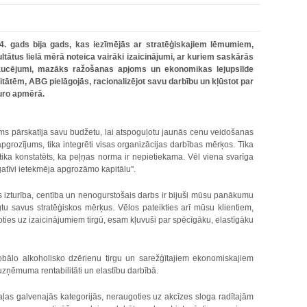
. gads bija gads, kas iezīmējās ar stratēģiskajiem lēmumiem,
tātus lielā mērā noteica vairāki izaicinājumi, ar kuriem saskārās
traucējumi, mazāks ražošanas apjoms un ekonomikas lejupslīde
itātēm, ABG pielāgojās, racionalizējot savu darbību un kļūstot par
uro apmērā.
ms pārskatīja savu budžetu, lai atspoguļotu jaunās cenu veidošanas
pgrozījums, tika integrēti visas organizācijas darbības mērķos. Tika
 tika konstatēts, ka peļņas norma ir nepietiekama. Vēl viena svarīga
atīvi ietekmēja apgrozāmo kapitālu".
s izturība, centība un nenogurstošais darbs ir bijuši mūsu panākumu
tu savus stratēģiskos mērķus. Vēlos pateikties arī mūsu klientiem,
ties uz izaicinājumiem tirgū, esam kļuvuši par spēcīgāku, elastīgāku
lobālo alkoholisko dzērienu tirgu un sarežģītajiem ekonomiskajiem
uzņēmuma rentabilitāti un elastību darbībā.
 daļas galvenajās kategorijās, neraugoties uz akcīzes sloga radītajām