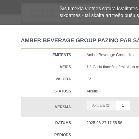
Šīs tīmekļa vietnes satura kvalitātes
Oficiālā regulētās informācijas
sīkdatnes - tai skaitā arī trešo pušu s
centralizētā glabāšanas sistēma
AMBER BEVERAGE GROUP PAZIŅO PAR SA
EMITENTS
Amber Beverage Group Holdi
VEIDS
1.1 Gada finanšu pārskati un re
VALODA
LV
STATUSS
Atcelts
Aktuālā (2)
1
VERSIJA
DATUMS
2025-06-27 17:55:58
PERIODS