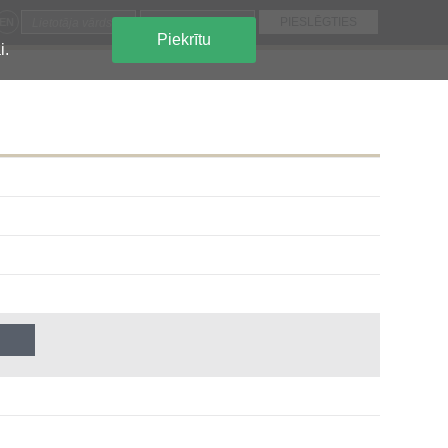
EN
Piekrītu
i.