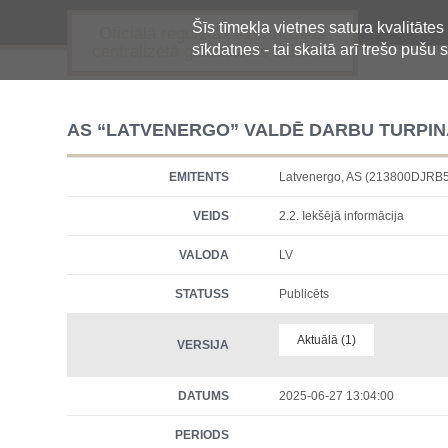
Šīs tīmekļa vietnes satura kvalitātes
Oficiālā regulētās informācijas
sīkdatnes - tai skaitā arī trešo pušu s
centralizētā glabāšanas sistēma
AS “LATVENERGO” VALDĒ DARBU TURPI
EMITENTS
Latvenergo, AS (213800DJR
VEIDS
2.2. Iekšējā informācija
VALODA
LV
STATUSS
Publicēts
Aktuālā (1)
VERSIJA
DATUMS
2025-06-27 13:04:00
PERIODS