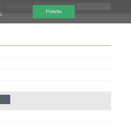
EN
Piekrītu
i.