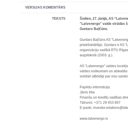
VERSIJAS KOMENTĀRS
TEKSTS
Šodien, 27. jūnijā, AS “Latv
"Latvenergo" valde strādās šā
Guntars Baļčūns.
Guntars Baļčūns AS "Latvenergo
priekšsēdētājs. Guntars ir AS 
organizāciju vadībā RTU Rīga
augstskolā (2003. g.).
AS “Latvenergo” valdes locekļus
valdes nolikumam un atskaitās p
solidāri atbildīgi par visu sai
Papildu informācija:
Jānis Irbe
Finanšu un kredītu vadības dir
Tālrunis: +371 29 453 897
E-pasts: investor.relations@lat
www.latvenergo.lv