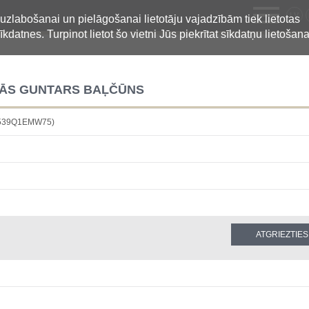
LV
 uzlabošanai un pielāgošanai lietotāju vajadzībām tiek lietotas
īkdatnes. Turpinot lietot šo vietni Jūs piekrītat sīkdatņu lietošana
NĀS GUNTARS BAĻČŪNS
B539Q1EMW75)