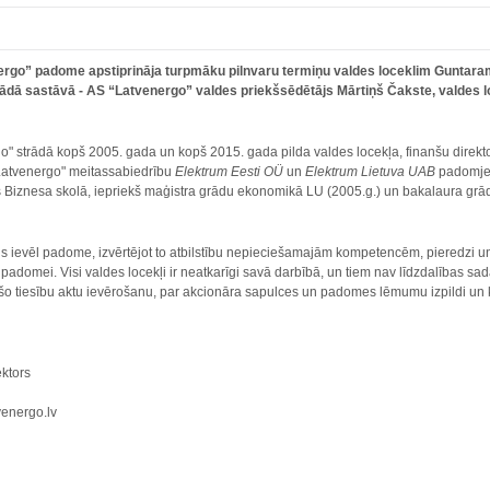
energo” padome apstiprināja turpmāku pilnvaru termiņu valdes loceklim Guntara
dā sastāvā - AS “Latvenergo” valdes priekšsēdētājs Mārtiņš Čakste, valdes loce
" strādā kopš 2005. gada un kopš 2015. gada pilda valdes locekļa, finanšu direkt
"Latvenergo" meitassabiedrību
Elektrum Eesti OÜ
un
Elektrum Lietuva UAB
padomjes
s Biznesa skolā, iepriekš maģistra grādu ekonomikā LU (2005.g.) un bakalaura 
 ievēl padome, izvērtējot to atbilstību nepieciešamajām kompetencēm, pieredzi un p
adomei. Visi valdes locekļi ir neatkarīgi savā darbībā, un tiem nav līdzdalības sad
stošo tiesību aktu ievērošanu, par akcionāra sapulces un padomes lēmumu izpildi un
ektors
venergo.lv