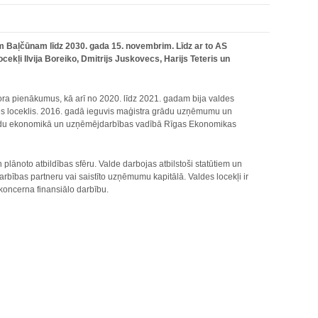
m Baļčūnam līdz 2030. gada 15. novembrim. Līdz ar to AS
kļi Ilvija Boreiko, Dmitrijs Juskovecs, Harijs Teteris un
ora pienākumus, kā arī no 2020. līdz 2021. gadam bija valdes
 loceklis. 2016. gadā ieguvis maģistra grādu uzņēmumu un
grādu ekonomikā un uzņēmējdarbības vadībā Rīgas Ekonomikas
lānoto atbildības sfēru. Valde darbojas atbilstoši statūtiem un
arbības partneru vai saistīto uzņēmumu kapitālā. Valdes locekļi ir
 koncerna finansiālo darbību.