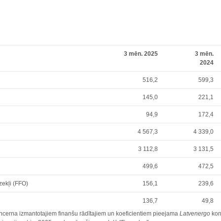
3 mēn. 2025
3 mēn.
2024
516,2
599,3
145,0
221,1
94,9
172,4
4 567,3
4 339,0
3 112,8
3 131,5
499,6
472,5
zekļi (FFO)
156,1
239,6
136,7
49,8
cerna izmantotajiem finanšu rādītajiem un koeficientiem pieejama
Latvenergo
kon