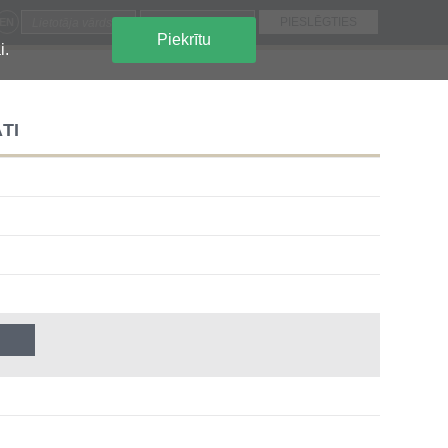
EN
Piekrītu
i.
TI