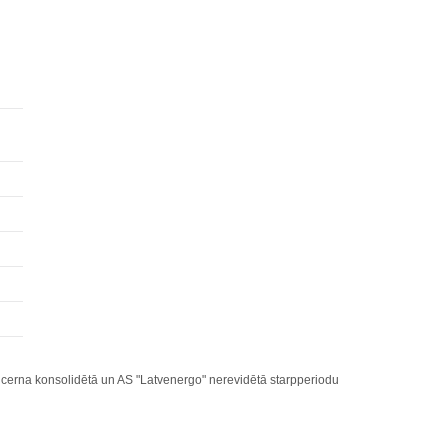
cerna konsolidētā un AS "Latvenergo" nerevidētā starpperiodu