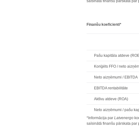
saīsinātā finanšu pārskata pa
Finanšu koeficienti*
Pašu kapitāla atdeve (RO
Koriģēts FFO / neto aizņē
Neto aizņēmumi / EBITDA
EBITDA rentabilitāte
Aktīvu atdeve (ROA)
Neto aizņēmumi / pašu kap
*Informācija par
Latvenergo
kon
saīsinātā finanšu pārskata pa