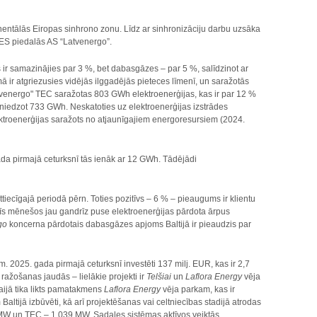
tinentālās Eiropas sinhrono zonu. Līdz ar sinhronizāciju darbu uzsāka
HES piedalās AS “Latvenergo”.
ņš ir samazinājies par 3 %, bet dabasgāzes – par 5 %, salīdzinot ar
 ir atgriezusies vidējās ilggadējās pieteces līmenī, un saražotās
tvenergo" TEC saražotas 803 GWh elektroenerģijas, kas ir par 12 %
niedzot 733 GWh. Neskatoties uz elektroenerģijas izstrādes
ektroenerģijas saražots no atjaunīgajiem energoresursiem (2024.
ada pirmajā ceturksnī tās ienāk ar 12 GWh. Tādējādi
iecīgajā periodā pērn. Toties pozitīvs – 6 % – pieaugums ir klientu
trīs mēnešos jau gandrīz puse elektroenerģijas pārdota ārpus
rgo
koncerna pārdotais dabasgāzes apjoms Baltijā ir pieaudzis par
m. 2025. gada pirmajā ceturksnī investēti 137 milj. EUR, kas ir 2,7
 ražošanas jaudās – lielākie projekti ir
Telšiai
un
Laflora Energy
vēja
aijā tika likts pamatakmens
Laflora Energy
vēja parkam, kas ir
altijā izbūvēti, kā arī projektēšanas vai celtniecības stadijā atrodas
 MW un TEC – 1 039 MW. Sadales sistēmas aktīvos veiktās