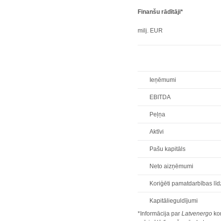
Finanšu rādītāji*
milj. EUR
Ieņēmumi
EBITDA
Peļņa
Aktīvi
Pašu kapitāls
Neto aizņēmumi
Koriģēti pamatdarbības līd
Kapitālieguldījumi
*Informācija par
Latvenergo
kon