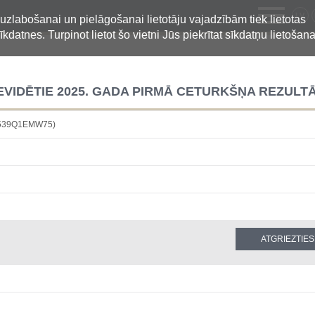
LV
 uzlabošanai un pielāgošanai lietotāju vajadzībām tiek lietotas
īkdatnes. Turpinot lietot šo vietni Jūs piekrītat sīkdatņu lietošana
IDĒTIE 2025. GADA PIRMĀ CETURKŠŅA REZULTĀ
B539Q1EMW75)