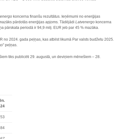
venergo
koncerna finanšu rezultātus. Ieņēmumi no enerģijas
 mazāks pārdotās enerģijas apjoms. Tādējādi
Latvenergo
koncerna
a pārskata periodā ir 94,9 milj. EUR jeb par 45 % mazāka.
R no 2024. gada peļņas, kas atbilst likumā Par valsts budžetu 2025.
o" peļņas.
iem tiks publicēti 29. augustā, un deviņiem mēnešiem – 28.
ēn.
024
853
184
867