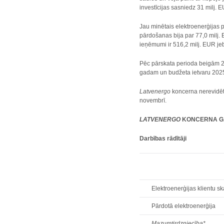
investīcijas sasniedz 31 milj. 
Jau minētais elektroenerģijas 
pārdošanas bija par 77,0 milj
ieņēmumi ir 516,2 milj. EUR je
Pēc pārskata perioda beigām 23
gadam un budžeta ietvaru 202
Latvenergo
koncerna nerevidēti
novembrī.
LATVENERGO
KONCERNA GA
Darbības rādītāji
Elektroenerģijas klientu sk
Pārdotā elektroenerģija
Mazumtirdzniecība*