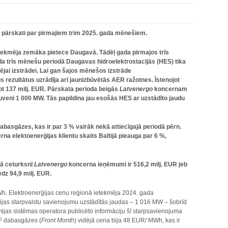
šu pārskati par pirmajiem trim 2025. gada mēnešiem.
tekmēja zemāka pietece Daugavā. Tādēļ gada pirmajos trīs
a trīs mēnešu periodā Daugavas hidroelektrostacijās (HES) tika
dējai izstrādei. Lai gan šajos mēnešos izstrāde
 rezultātus uzrādīja arī jaunizbūvētās AER ražotnes. Īstenojot
zot 137 milj. EUR. Pārskata perioda beigās
Latvenergo
koncernam
ptuveni 1 000 MW. Tās papildina jau esošās HES ar uzstādīto jaudu
basgāzes, kas ir par 3 % vairāk nekā attiecīgajā periodā pērn.
rna elektoenerģijas klientu skaits Baltijā pieauga par 6 %,
jā ceturksnī
Latvenergo
koncerna ieņēmumi ir 516,2 milj. EUR jeb
dz 94,9 milj. EUR.
Wh. Elektroenerģijas cenu reģionā ietekmēja 2024. gada
jas starpvalstu savienojumu uzstādītās jaudas – 1 016 MW – šobrīd
mijas sistēmas operatora publicēto informāciju šī starpsavienojuma
TF dabasgāzes (
Front Month
) vidējā cena bija 48 EUR/ MWh, kas ir