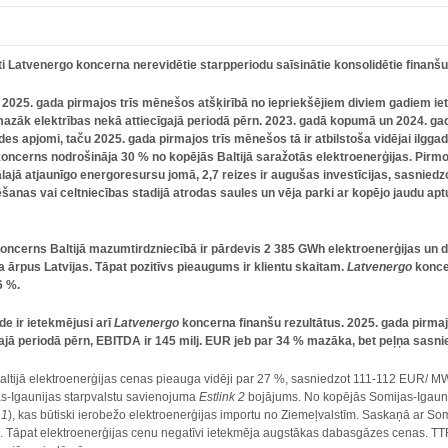
cēti Latvenergo koncerna nerevidētie starpperiodu saīsinātie konsolidētie finan
2025. gada pirmajos trīs mēnešos atšķirībā no iepriekšējiem diviem gadiem ie
zāk elektrības nekā attiecīgajā periodā pērn. 2023. gadā kopumā un 2024. gad
des apjomi, taču 2025. gada pirmajos trīs mēnešos tā ir atbilstoša vidējai ilgga
oncerns nodrošināja 30 % no kopējās Baltijā saražotās elektroenerģijas. Pirmos
ālajā atjaunīgo energoresursu jomā, 2,7 reizes ir augušas investīcijas, sasnied
ktēšanas vai celtniecības stadijā atrodas saules un vēja parki ar kopējo jaudu a
.
oncerns Baltijā mazumtirdzniecībā ir pārdevis 2 385 GWh elektroenerģijas un da
a ārpus Latvijas. Tāpat pozitīvs pieaugums ir klientu skaitam.
Latvenergo
konce
6 %.
 ir ietekmējusi arī
Latvenergo
koncerna finanšu rezultātus. 2025. gada pirma
jā periodā pērn, EBITDA ir 145 milj. EUR jeb par 34 % mazāka, bet peļņa sasnie
altijā elektroenerģijas cenas pieauga vidēji par 27 %, sasniedzot 111-112 EUR/ M
as-Igaunijas starpvalstu savienojuma
Estlink 2
bojājums. No kopējās Somijas-Igauni
 1
), kas būtiski ierobežo elektroenerģijas importu no Ziemeļvalstīm. Saskaņā ar So
jam. Tāpat elektroenerģijas cenu negatīvi ietekmēja augstākas dabasgāzes cenas. T