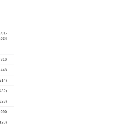
/01-
2024
 316
 448
914)
 432)
 328)
 090
 128)