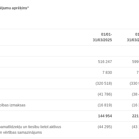
dējumu aprēķins
*
01/01-
01
31/03/2025
31/03/
516 247
599
7 830
7
(320 518)
(330 
(41 786)
(38
rbības izmaksas
(16 819)
(16
144 954
221
matlīdzekļu un tiesību lietot aktīvus
(44 295)
(43
 un vērtības samazinājums