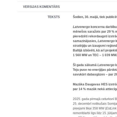
VERSIJAS KOMENTĀRS
TEKSTS
Šodien, 30. maijā, tiek publi
Latvenergo
koncerna darbību 
mēnešos saražots par 29 % ma
pieredzēti rekordaugsti izstrā
samazinājusies,
Latvenergo
k
stratēģiju un izaugsmi reģion
Baltijā izbūvēti, kā arī proje
1 560 MW un TEC – 1 039 MW
Šī
gada sākumā
Latvenergo
k
Teju puse no enerģijas pārdot
savukārt dabasgāzes – par 2
Mazāka Daugavas HES izstrāde
par 14 % mazāk nekā attiecīga
2025. gada pirmajā ceturksnī B
25. decembrī notikušais Somij
pieejami tikai 358 MW (
EstLink
remontdarbi ilgs līdz 15. jūli