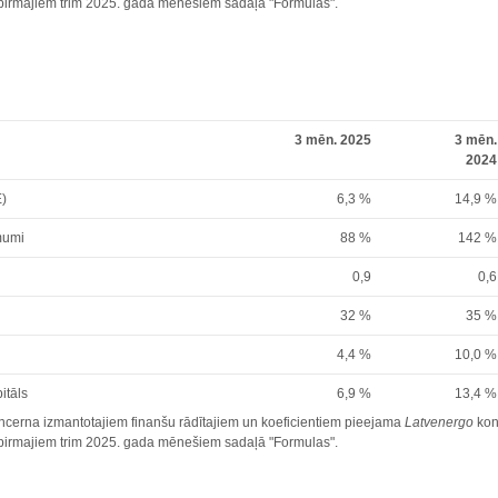
r pirmajiem trim 2025. gada mēnešiem sadaļā "Formulas".
3 mēn. 2025
3 mēn.
2024
E)
6,3 %
14,9 %
mumi
88 %
142 %
0,9
0,6
32 %
35 %
4,4 %
10,0 %
itāls
6,9 %
13,4 %
cerna izmantotajiem finanšu rādītajiem un koeficientiem pieejama
Latvenergo
kon
r pirmajiem trim 2025. gada mēnešiem sadaļā "Formulas".