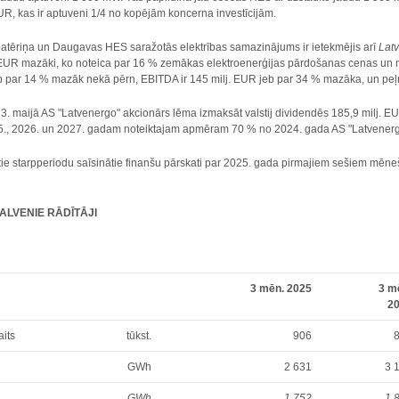
EUR, kas ir aptuveni 1/4 no kopējām koncerna investīcijām.
patēriņa un Daugavas HES saražotās elektrības samazinājums ir ietekmējis arī
Lat
. EUR mazāki, ko noteica par 16 % zemākas elektroenerģijas pārdošanas cenas un
b par 14 % mazāk nekā pērn, EBITDA ir 145 milj. EUR jeb par 34 % mazāka, un peļņ
. maijā AS "Latvenergo" akcionārs lēma izmaksāt valstij dividendēs 185,9 milj. EU
5., 2026. un 2027. gadam noteiktajam apmēram 70 % no 2024. gada AS "Latvenerg
e starpperiodu saīsinātie finanšu pārskati par 2025. gada pirmajiem sešiem mēneš
LVENIE RĀDĪTĀJI
3 mēn. 2025
3 m
2
aits
tūkst.
906
GWh
2 631
3 
GWh
1 752
1 