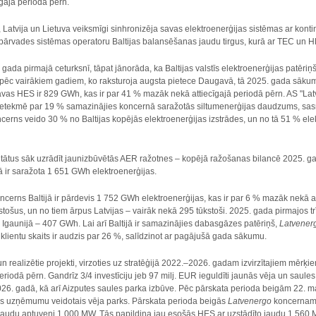
gajā periodā pērn.
, Latvija un Lietuva veiksmīgi sinhronizēja savas elektroenerģijas sistēmas ar kon
s pārvades sistēmas operatoru Baltijas balansēšanas jaudu tirgus, kurā ar TEC un 
 gada pirmajā ceturksnī, tāpat jānorāda, ka Baltijas valstīs elektroenerģijas patēri
t pēc vairākiem gadiem, ko raksturoja augsta pietece Daugavā, tā 2025. gada sākumā
vas HES ir 829 GWh, kas ir par 41 % mazāk nekā attiecīgajā periodā pērn. AS "La
 ietekmē par 19 % samazinājies koncernā saražotās siltumenerģijas daudzums, sas
cerns veido 30 % no Baltijas kopējās elektroenerģijas izstrādes, un no tā 51 % el
ultātus sāk uzrādīt jaunizbūvētās AER ražotnes – kopējā ražošanas bilancē 2025. g
 ir saražota 1 651 GWh elektroenerģijas.
ncerns Baltijā ir pārdevis 1 752 GWh elektroenerģijas, kas ir par 6 % mazāk nekā att
stošus, un no tiem ārpus Latvijas – vairāk nekā 295 tūkstoši. 2025. gada pirmajos 
 Igaunijā – 407 GWh. Lai arī Baltijā ir samazinājies dabasgāzes patēriņš,
Latvene
lientu skaits ir audzis par 26 %, salīdzinot ar pagājušā gada sākumu.
 realizētie projekti, virzoties uz stratēģijā 2022.–2026. gadam izvirzītajiem mērķie
eriodā pērn. Gandrīz 3/4 investīciju jeb 97 milj. EUR ieguldīti jaunās vēja un saules
026. gadā, kā arī Aizputes saules parka izbūve. Pēc pārskata perioda beigām 22. m
vijas uzņēmumu veidotais vēja parks. Pārskata perioda beigās
Latvenergo
koncernam B
o jaudu aptuveni 1 000 MW. Tās papildina jau esošās HES ar uzstādīto jaudu 1 560