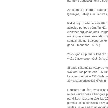
par 55 % augstāka nekā attiecī
2025. gada 9. februārī Igaunija
Igaunijas, Latvijas un Lietuva
Raksturojot darbības vidi 2025.
attiecīgo periodu pērn. Turklā
elektroenerģijas apjoms Dauga
mazāk, un siltāku laikapstākļu
samazinājumu,
Latvenergo
kon
gada 3 mēnešos – 61 %).
2025. gads ir pirmais, kad rez
visās
Latvenergo
ražotnēs kopā
Šī gada sākumā
Latvenergo
ko
skaitam. Tas pārsniedz 906 tūk
Latvijas: Lietuvā – 452 GWh un
39 %, sasniedzot 633 GWh, un k
Redzami augušas investīcijas un
reizes vairāk nekā attiecīgajā p
parki, kas ražošanu sāks jau 2
pirmais un lielākais tikai Lat
saules un vēja parki ar kopēj