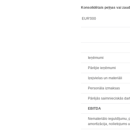
Konsolidētais peļņas vai zau
EUR'000
Ieņēmumi
Pārējie ieņēmumi
Izejvielas un materiāli
Personāla izmaksas
Pārējās saimnieciskās da
EBITDA
Nemateriālo ieguldījumu, pa
amortizācija, nolietojums