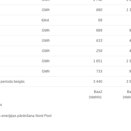
GWh
880
1 
tūkst.
68
GWh
889
GWh
633
GWh
256
GWh
1 651
2 
GWh
733
a perioda beigās
3 440
3 
Baa2
B
(stabils)
(stab
ņu
tās enerģijas pārdošana
Nord Pool