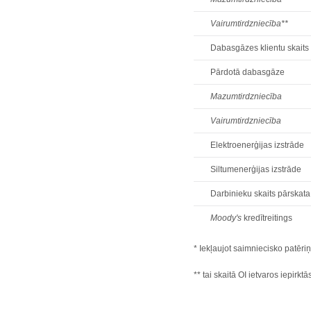
Vairumtirdzniecība**
Dabasgāzes klientu skaits
Pārdotā dabasgāze
Mazumtirdzniecība
Vairumtirdzniecība
Elektroenerģijas izstrāde
Siltumenerģijas izstrāde
Darbinieku skaits pārskat
Moody's
kredītreitings
* Iekļaujot saimniecisko patēri
** tai skaitā OI ietvaros iepirk