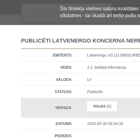
Šīs tīmekļa vietnes satura kvalitātes
Oficiālā regulētās informācijas
sīkdatnes - tai skaitā arī trešo pušu s
centralizētā glabāšanas sistēma
PUBLICĒTI LATVENERGO KONCERNA NEREV
EMITENTS
Latvenergo, AS (213800DJR
VEIDS
2.2. Iekšējā informācija
VALODA
LV
STATUSS
Publicēts
Aktuālā (1)
VERSIJA
DATUMS
2025-05-30 06:34:34
PERIODS