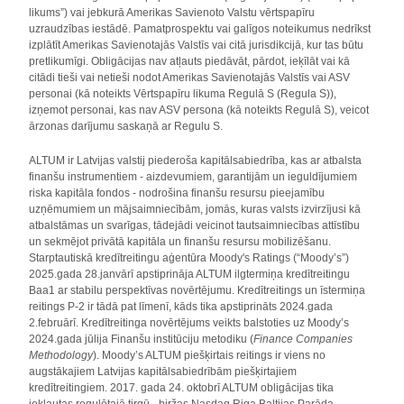
likums”) vai jebkurā Amerikas Savienoto Valstu vērtspapīru
uzraudzības iestādē. Pamatprospektu vai galīgos noteikumus nedrīkst
izplātīt Amerikas Savienotajās Valstīs vai citā jurisdikcijā, kur tas būtu
pretlikumīgi. Obligācijas nav atļauts piedāvāt, pārdot, ieķīlāt vai kā
citādi tieši vai netieši nodot Amerikas Savienotajās Valstīs vai ASV
personai (kā noteikts Vērtspapīru likuma Regulā S (Regula S)),
izņemot personai, kas nav ASV persona (kā noteikts Regulā S), veicot
ārzonas darījumu saskaņā ar Regulu S.
ALTUM ir Latvijas valstij piederoša kapitālsabiedrība, kas ar atbalsta
finanšu instrumentiem - aizdevumiem, garantijām un ieguldījumiem
riska kapitāla fondos - nodrošina finanšu resursu pieejamību
uzņēmumiem un mājsaimniecībām, jomās, kuras valsts izvirzījusi kā
atbalstāmas un svarīgas, tādejādi veicinot tautsaimniecības attīstību
un sekmējot privātā kapitāla un finanšu resursu mobilizēšanu.
Starptautiskā kredītreitingu aģentūra Moody's Ratings (“Moody’s”)
2025.gada 28.janvārī apstiprināja ALTUM ilgtermiņa kredītreitingu
Baa1 ar stabilu perspektīvas novērtējumu. Kredītreitings un īstermiņa
reitings P-2 ir tādā pat līmenī, kāds tika apstiprināts 2024.gada
2.februārī. Kredītreitinga novērtējums veikts balstoties uz Moody’s
2024.gada jūlija Finanšu institūciju metodiku (
Finance Companies
Methodology
). Moody’s ALTUM piešķirtais reitings ir viens no
augstākajiem Latvijas kapitālsabiedrībām piešķirtajiem
kredītreitingiem. 2017. gada 24. oktobrī ALTUM obligācijas tika