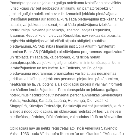
Pamatprospekta un jebkuru galīgo noteikumu izplatīšana atsevišķās
jurisdikcijās var būt ierobežota ar likumu, un pamatprospekts un
jebkuri galīgie noteikumi nevar tikt izmantoti jebkāda piedāvājuma
izteikšanai jebkurā jurisdikcijā, kurā šāda piedāvājuma izteikšana nav
atļauta, vai jebkurai personai, kurai šāda piedāvājuma izteikšana ir
pretlikumīga. Nevienā jurisdikcijā, izņemot Latvijas Republiku,
Igaunijas Republiku un Lietuvas Republiku, nav veiktas darbības, lai
reģistrētu obligācijas vai kā citādi atļautu obligāciju publisku
piedāvājumu. AS “Attīistības finanšu institūcija Altum” (“Emitents”),
Luminor Bank AS (“Obligāciju piedāvājuma programmas organizators”
un “Izplatītājs”) sagaida, ka personas, kuru rīcībā nonāk
pamatprospekts vai jebkuri galīgie noteikumi, ir informētas par šiem
ierobežojumiem un tos ievēro. Ne Emitents, ne Obligāciju
piedāvājuma programmas organizators vai Izplatītājs neuzņemas
juridisku atbildību par jebkuras personas pieļautiem pārkāpumiem,
neatkarīgi no tā, vai potenciālais obligāciju pircējs ir vai nav informēts
par šādiem ierobežojumiem. Pamatprospektu un jebkurus galīgos
noteikumus nedrīkst nosūtīt nevienai persona Amerikas Savienotajās
Valstīs, Austrālijā, Kanādā, Japānā, Honkongā, Dienvidāfrikā,
Singapūrā, Krievijas Federācija, Baltkrievijā vai citā jurisdikcijā, kurā ir
aizliegts nodot obligācijas, un obligācijas nedrīkst tikt tieši vai netieši
piedāvātas, pārdotas, tālākpārdotas, vai nodotas kādā no šīm valstīm.
Obligācijas nav un netiks reģistrētas atbilstoši Amerikas Savienoto
Valstu 1933. gada Vērtspapīru likumam (ar grozījumiem) (“Vērtspapīru