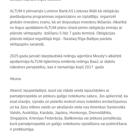
ALTUM ir pilnvarojis Luminor Bank AS Lietuvas filiāli kā obligāciju
piedāvājuma programmas organizatoru un izplatītāju organizēt
globālo investoru zvanu, kā arī divpusējas investoru tikšanās. Atkarībā
no tirgus apstākļiem ALTUM plāno izlaist pirmo obligāciju emisiju ar
plānoto vērtspapīru dzēšanu 5 līdz 7 gadu termiņā. Obligācijas
plānots iekļaut regulētajā tirgū - Nasdaq Rīga Baltijas parāda
vērtspapīru sarakstā.
2025.gada janvārī starptautiskā reitingu aģentūra Moody’s atkārtoti
apstiprināja ALTUM ilgtermiņa emitenta reitingu Baa1 ar stabilu
nākotnes perspektīvu, kas ir nemainīgs kopš 2017. gada.
Atruna
Atverot, lejupielādējot, lasot vai citādā veidā iepazīstoties ar
pamatprospekta un jebkuru galīgo noteikumu saturu, Jūs apliecināt, ka
esat izlasījis, izpratis un piekritis ievērot visus noteiktos ierobežojumus
un ka Jūsu mītnes valsts un atrašanās vieta nav Amerikas Savienotās
Valstis, Austrālija, Kanāda, Japāna, Honkonga, Dienvidāfrika,
Singapūra, Krievijas Federācija, Baltkrievija vai jebkura jurisdikcija,
kurā pamatprospekta un galīgo noteikumu izplatīšana vai publicēšana
ir pretlikumīga.