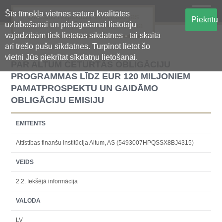
Šīs tīmekļa vietnes satura kvalitātes
Oficiālā regulētās informācijas
Piekrītu
uzlabošanai un pielāgošanai lietotāju
centralizētā glabāšanas sistēma
vajadzībām tiek lietotas sīkdatnes - tai skaitā
arī trešo pušu sīkdatnes. Turpinot lietot šo
vietni Jūs piekrītat sīkdatņu lietošanai.
PAR ALTUM CETURTĀS OBLIGĀCIJU
PROGRAMMAS LĪDZ EUR 120 MILJONIEM
PAMATPROSPEKTU UN GAIDĀMO
OBLIGĀCIJU EMISIJU
EMITENTS
Attīstības finanšu institūcija Altum, AS (5493007HPQSSX8BJ4315)
VEIDS
2.2. Iekšējā informācija
VALODA
LV