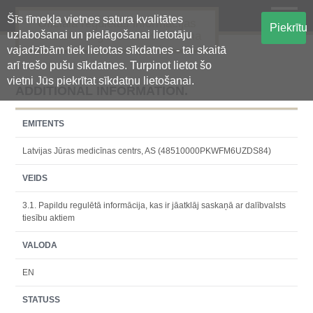
Šīs tīmekļa vietnes satura kvalitātes
Oficiālā regulētās informācijas
Piekrītu
uzlabošanai un pielāgošanai lietotāju
centralizētā glabāšanas sistēma
vajadzībām tiek lietotas sīkdatnes - tai skaitā
arī trešo pušu sīkdatnes. Turpinot lietot šo
vietni Jūs piekrītat sīkdatņu lietošanai.
ADDITIONAL INFORMATION.
EMITENTS
Latvijas Jūras medicīnas centrs, AS (48510000PKWFM6UZDS84)
VEIDS
3.1. Papildu regulētā informācija, kas ir jāatklāj saskaņā ar dalībvalsts
tiesību aktiem
VALODA
EN
STATUSS