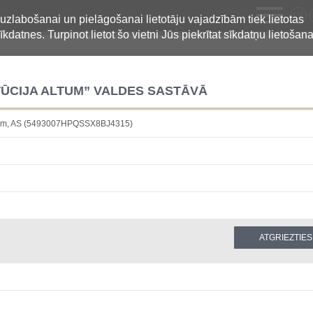
LV
 uzlabošanai un pielāgošanai lietotāju vajadzībām tiek lietotas
īkdatnes. Turpinot lietot šo vietni Jūs piekrītat sīkdatņu lietošana
ITŪCIJA ALTUM” VALDES SASTĀVĀ
a Altum, AS (5493007HPQSSX8BJ4315)