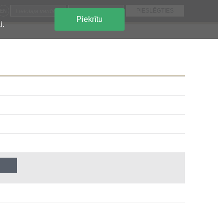
EN
Piekrītu
i.