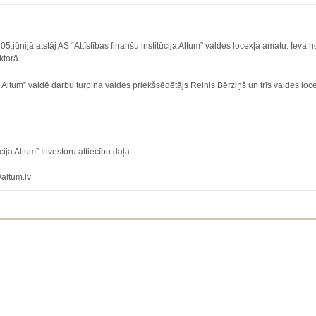
jūnijā atstāj AS “Attīstības finanšu institūcija Altum” valdes locekļa amatu. Ieva n
ktorā.
ja Altum” valdē darbu turpina valdes priekšsēdētājs Reinis Bērziņš un trīs valdes loc
ija Altum” Investoru attiecību daļa
ltum.lv