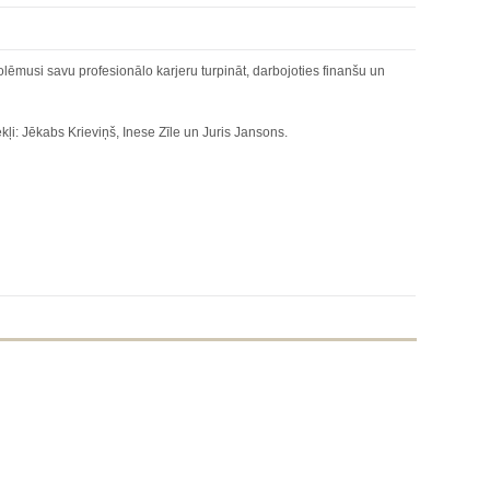
olēmusi savu profesionālo karjeru turpināt, darbojoties finanšu un
ekļi: Jēkabs Krieviņš, Inese Zīle un Juris Jansons.