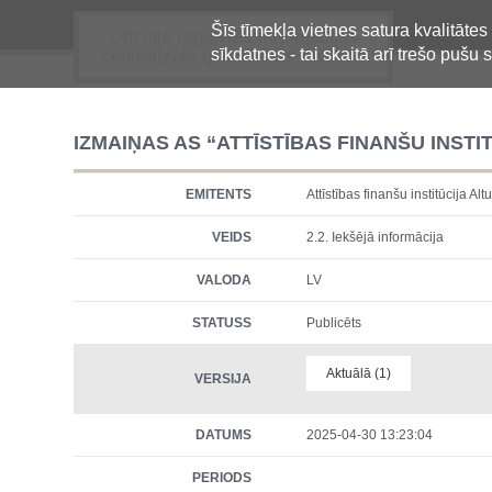
Šīs tīmekļa vietnes satura kvalitātes
Oficiālā regulētās informācijas
sīkdatnes - tai skaitā arī trešo pušu s
centralizētā glabāšanas sistēma
IZMAIŅAS AS “ATTĪSTĪBAS FINANŠU INST
EMITENTS
Attīstības finanšu institūcij
VEIDS
2.2. Iekšējā informācija
VALODA
LV
STATUSS
Publicēts
Aktuālā (1)
VERSIJA
DATUMS
2025-04-30 13:23:04
PERIODS