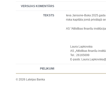
VERSIJAS KOMENTĀRS
TEKSTS
Ieva Jansone-Buka 2025.gada 05.
riska kapitāla jomā privātajā se
AS “Attīstības finanšu institūci
Laura Lapkovska
AS „Attīstības finanšu institūc
Tel.: 26165699
E-pasts: Laura.Lapkovska@a
PIELIKUMI
© 2026 Latvijas Banka