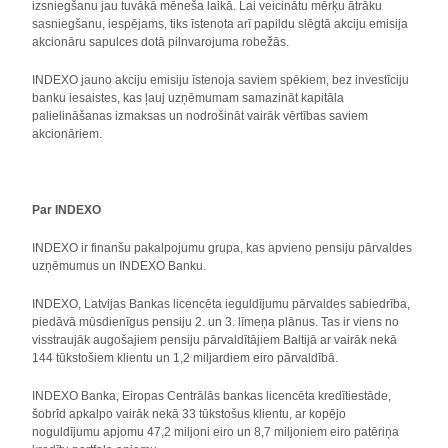
izsniegšanu jau tuvākā mēneša laikā. Lai veicinātu mērķu ātrāku
sasniegšanu, iespējams, tiks īstenota arī papildu slēgtā akciju emisija
akcionāru sapulces dotā pilnvarojuma robežās.
INDEXO jauno akciju emisiju īstenoja saviem spēkiem, bez investīciju
banku iesaistes, kas ļauj uzņēmumam samazināt kapitāla
palielināšanas izmaksas un nodrošināt vairāk vērtības saviem
akcionāriem.
Par INDEXO
INDEXO ir finanšu pakalpojumu grupa, kas apvieno pensiju pārvaldes
uzņēmumus un INDEXO Banku.
INDEXO, Latvijas Bankas licencēta ieguldījumu pārvaldes sabiedrība,
piedāvā mūsdienīgus pensiju 2. un 3. līmeņa plānus. Tas ir viens no
visstraujāk augošajiem pensiju pārvaldītājiem Baltijā ar vairāk nekā
144 tūkstošiem klientu un 1,2 miljardiem eiro pārvaldībā.
INDEXO Banka, Eiropas Centrālās bankas licencēta kredītiestāde,
šobrīd apkalpo vairāk nekā 33 tūkstošus klientu, ar kopējo
noguldījumu apjomu 47,2 miljoni eiro un 8,7 miljoniem eiro patēriņa