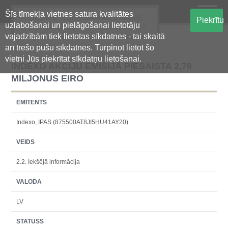
Šīs tīmekļa vietnes satura kvalitātes
Oficiālā regulētās informācijas
Piekrītu
uzlabošanai un pielāgošanai lietotāju
centralizētā glabāšanas sistēma
vajadzībām tiek lietotas sīkdatnes - tai skaitā
arī trešo pušu sīkdatnes. Turpinot lietot šo
vietni Jūs piekrītat sīkdatņu lietošanai.
INDEXO AKCIJU EMISIJĀ PIESAISTA 2,76
MILJONUS EIRO
EMITENTS
Indexo, IPAS (875500AT8JI5HU41AY20)
VEIDS
2.2. Iekšējā informācija
VALODA
LV
STATUSS