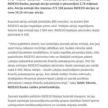
INDEXO Banku, jaunajā akciju emisijā ir piesaistījusi 2,76 miljonus
eiro. Akciju emisijā tiks izlaistas 272 108 jaunas INDEXO akcijas ar
cenu 10,15 eiro par akciju.
Kopumā akciju emisijā piedalījās 985 investori, no kuriem 694
INDEXO akcijas iegādājas pirmo reizi. Vidējais akciju ieguldījuma
lielums šajā emisijā bija 2 804 eiro. INDEXO kopējais akcionāru skaits
pārsniedz 6 400.
“Vēlos pateikties visiem, kuri piedalījās jaunajā akciju emisijā, kas ļauj
spert mūsu nākamo nozīmīgo attīstības soli, tuvākā mēneša laikā
uzsākot hipotekāro kreditēšanu. Ar katru kapitāla piesaistes kārtu, mēs
paplašinām INDEXO akcionāru loku un tādējādi veidojam patiesi
Latvijas sabiedrībai piederošu finanšu pakalpojumu grupu. Pēc šīs
akciju emisijas INDEXO kopējais akcionāru skaits sasniegs jau vairāk
nekā 6 400. Mūsu mērķis – būvēt Latvijas iedzīvotājiem piederošu
finanšu pakalpojumu grupu, kas strādā vietējo cilvēku interesēs,
stratēģiskos lēmumus pieņem tepat Latvijā un panāk pozitīvas
pārmaiņas Latvijas finanšu pakalpojumu tirgū,” saka
Valdis Siksnis,
INDEXO Banka valdes priekšsēdētājs.
Jaunais kapitāls palīdzēs INDEXO Bankai turpināt izaugsmi, lai jau
šogad sasniegtu bezzaudējumu punktu grupas darbības līmenī (pirms
uzkrājumiem kredītzaudējumiem) un uzsāktu mājokļu kredītu