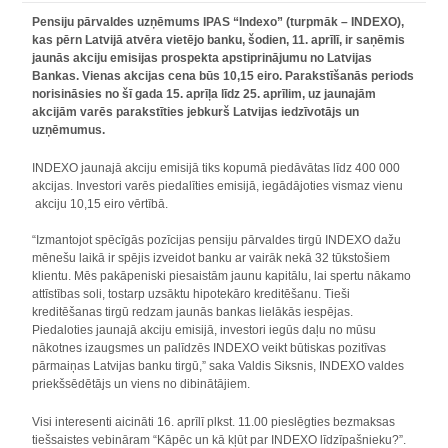
Pensiju pārvaldes uzņēmums IPAS “Indexo” (turpmāk – INDEXO),
kas pērn Latvijā atvēra vietējo banku, šodien, 11. aprīlī, ir saņēmis
jaunās akciju emisijas prospekta apstiprinājumu no Latvijas
Bankas. Vienas akcijas cena būs 10,15 eiro. Parakstīšanās periods
norisināsies no šī gada 15. aprīļa līdz 25. aprīlim, uz jaunajām
akcijām varēs parakstīties jebkurš Latvijas iedzīvotājs un
uzņēmumus.
INDEXO jaunajā akciju emisijā tiks kopumā piedāvātas līdz 400 000
akcijas. Investori varēs piedalīties emisijā, iegādājoties vismaz vienu
akciju 10,15 eiro vērtībā.
“Izmantojot spēcīgās pozīcijas pensiju pārvaldes tirgū INDEXO dažu
mēnešu laikā ir spējis izveidot banku ar vairāk nekā 32 tūkstošiem
klientu. Mēs pakāpeniski piesaistām jaunu kapitālu, lai spertu nākamo
attīstības soli, tostarp uzsāktu hipotekāro kreditēšanu. Tieši
kreditēšanas tirgū redzam jaunās bankas lielākās iespējas.
Piedaloties jaunajā akciju emisijā, investori iegūs daļu no mūsu
nākotnes izaugsmes un palīdzēs INDEXO veikt būtiskas pozitīvas
pārmaiņas Latvijas banku tirgū,” saka Valdis Siksnis, INDEXO valdes
priekšsēdētājs un viens no dibinātājiem.
Visi interesenti aicināti 16. aprīlī plkst. 11.00 pieslēgties bezmaksas
tiešsaistes vebināram “Kāpēc un kā kļūt par INDEXO līdzīpašnieku?”.