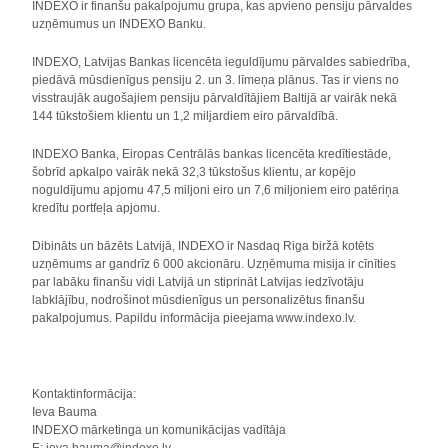
INDEXO ir finanšu pakalpojumu grupa, kas apvieno pensiju pārvaldes
uzņēmumus un INDEXO Banku.
INDEXO, Latvijas Bankas licencēta ieguldījumu pārvaldes sabiedrība,
piedāvā mūsdienīgus pensiju 2. un 3. līmeņa plānus. Tas ir viens no
visstraujāk augošajiem pensiju pārvaldītājiem Baltijā ar vairāk nekā
144 tūkstošiem klientu un 1,2 miljardiem eiro pārvaldībā.
INDEXO Banka, Eiropas Centrālās bankas licencēta kredītiestāde,
šobrīd apkalpo vairāk nekā 32,3 tūkstošus klientu, ar kopējo
noguldījumu apjomu 47,5 miljoni eiro un 7,6 miljoniem eiro patēriņa
kredītu portfeļa apjomu.
Dibināts un bāzēts Latvijā, INDEXO ir Nasdaq Riga biržā kotēts
uzņēmums ar gandrīz 6 000 akcionāru. Uzņēmuma misija ir cīnīties
par labāku finanšu vidi Latvijā un stiprināt Latvijas iedzīvotāju
labklājību, nodrošinot mūsdienīgus un personalizētus finanšu
pakalpojumus. Papildu informācija pieejama www.indexo.lv.
Kontaktinformācija:
Ieva Bauma
INDEXO mārketinga un komunikācijas vadītāja