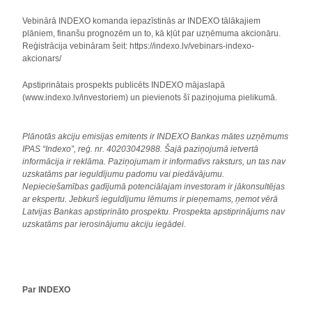
Vebinārā INDEXO komanda iepazīstinās ar INDEXO tālākajiem
plāniem, finanšu prognozēm un to, kā kļūt par uzņēmuma akcionāru.
Reģistrācija vebināram šeit: https://indexo.lv/vebinars-indexo-
akcionars/
Apstiprinātais prospekts publicēts INDEXO mājaslapā
(www.indexo.lv/investoriem) un pievienots šī paziņojuma pielikumā.
Plānotās akciju emisijas emitents ir INDEXO Bankas mātes uzņēmums
IPAS “Indexo”, reģ. nr. 40203042988. Šajā paziņojumā ietvertā
informācija ir reklāma. Paziņojumam ir informatīvs raksturs, un tas nav
uzskatāms par ieguldījumu padomu vai piedāvājumu.
Nepieciešamības gadījumā potenciālajam investoram ir jākonsultējas
ar ekspertu. Jebkurš ieguldījumu lēmums ir pieņemams, ņemot vērā
Latvijas Bankas apstiprināto prospektu. Prospekta apstiprinājums nav
uzskatāms par ierosinājumu akciju iegādei.
Par INDEXO