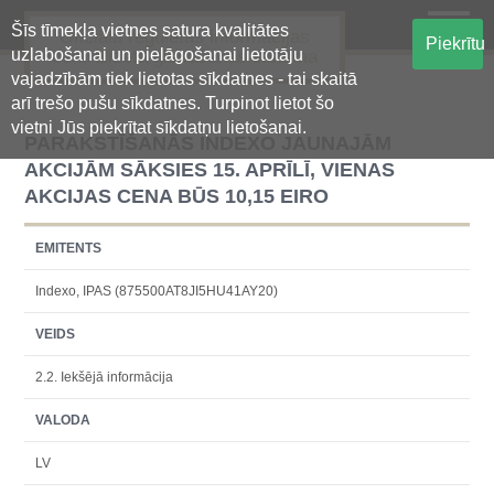
Šīs tīmekļa vietnes satura kvalitātes
Oficiālā regulētās informācijas
Piekrītu
uzlabošanai un pielāgošanai lietotāju
centralizētā glabāšanas sistēma
vajadzībām tiek lietotas sīkdatnes - tai skaitā
arī trešo pušu sīkdatnes. Turpinot lietot šo
vietni Jūs piekrītat sīkdatņu lietošanai.
PARAKSTĪŠANĀS INDEXO JAUNAJĀM
AKCIJĀM SĀKSIES 15. APRĪLĪ, VIENAS
AKCIJAS CENA BŪS 10,15 EIRO
EMITENTS
Indexo, IPAS (875500AT8JI5HU41AY20)
VEIDS
2.2. Iekšējā informācija
VALODA
LV