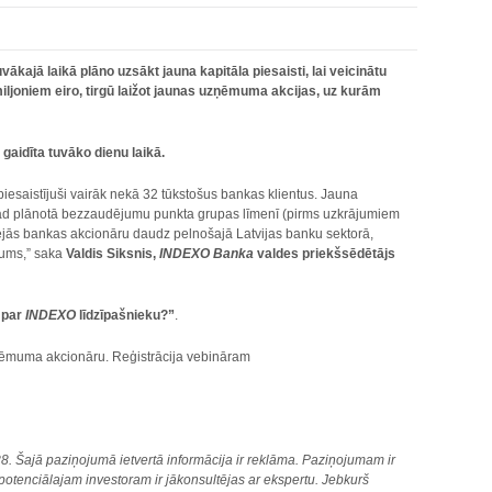
tuvākajā laikā plāno uzsākt jauna kapitāla piesaisti, lai veicinātu
miljoniem eiro, tirgū laižot jaunas uzņēmuma akcijas, uz kurām
gaidīta tuvāko dienu laikā.
piesaistījuši vairāk nekā 32 tūkstošus bankas klientus. Jauna
 šogad plānotā bezzaudējumu punkta grupas līmenī (pirms uzkrājumiem
tējās bankas akcionāru daudz pelnošajā Latvijas banku sektorā,
mums,” saka
Valdis Siksnis,
INDEXO Banka
valdes priekšsēdētājs
t par
INDEXO
līdzīpašnieku?”
.
zņēmuma akcionāru. Reģistrācija vebināram
 Šajā paziņojumā ietvertā informācija ir reklāma. Paziņojumam ir
tenciālajam investoram ir jākonsultējas ar ekspertu. Jebkurš