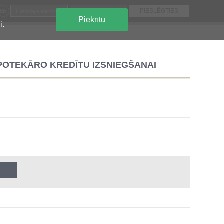
EN
Piekrītu
i.
IPOTEKĀRO KREDĪTU IZSNIEGŠANAI