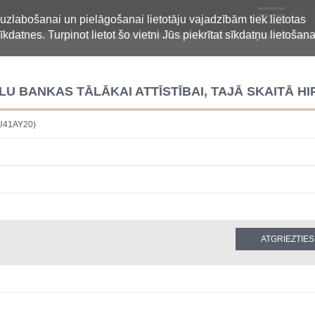
LV
 uzlabošanai un pielāgošanai lietotāju vajadzībām tiek lietotas
īkdatnes. Turpinot lietot šo vietni Jūs piekrītat sīkdatņu lietošana
LU BANKAS TĀLĀKAI ATTĪSTĪBAI, TAJĀ SKAITĀ H
HU41AY20)