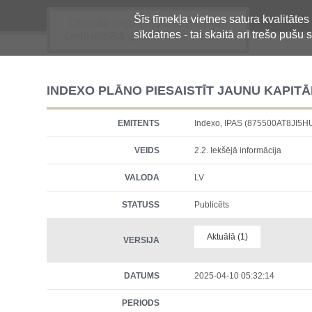
Šīs tīmekļa vietnes satura kvalitātes
Oficiālā regulētās informācijas
sīkdatnes - tai skaitā arī trešo pušu s
centralizētā glabāšanas sistēma
INDEXO PLĀNO PIESAISTĪT JAUNU KAPITĀ
EMITENTS
Indexo, IPAS (875500AT8JI5
VEIDS
2.2. Iekšējā informācija
VALODA
LV
STATUSS
Publicēts
Aktuālā (1)
VERSIJA
DATUMS
2025-04-10 05:32:14
PERIODS