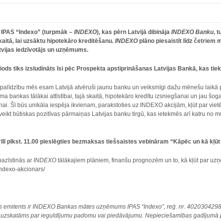
 IPAS “Indexo” (turpmāk –
INDEXO
), kas pērn Latvijā dibināja
INDEXO Banku
, 
skaitā, lai uzsāktu hipotekāro kreditēšanu.
INDEXO
plāno piesaistīt līdz četriem 
tvijas iedzīvotājs un uzņēmums.
ods tiks izsludināts īsi pēc Prospekta apstiprināšanas Latvijas Bankā, kas tiek 
la palīdzību mēs esam Latvijā atvēruši jaunu banku un veiksmīgi dažu mēnešu laikā 
šama bankas tālākai attīstībai, tajā skaitā, hipotekāro kredītu izsniegšanai un jau
i. Šī būs unikāla iespēja ikvienam, parakstoties uz INDEXO akcijām, kļūt par vie
eikt būtiskas pozitīvas pārmaiņas Latvijas banku tirgū, kas ietekmēs arī katru no 
aprīlī plkst. 11.00 pieslēgties bezmaksas tiešsaistes vebināram “Kāpēc un kā kļū
azīstinās ar
INDEXO
tālākajiem plāniem, finanšu prognozēm un to, kā kļūt par u
-indexo-akcionars/
as emitents ir INDEXO Bankas mātes uzņēmums IPAS “Indexo”, reģ. nr. 40203042988.
av uzskatāms par ieguldījumu padomu vai piedāvājumu. Nepieciešamības gadījumā po