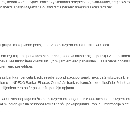
s, ņemot vērā Latvijas Bankas apstiprināto prospektu. Apstiprinātais prospekts t
rospekta apstiprinājums nav uzskatāms par ierosinājumu akciju iegādei.
mu grupa, kas apvieno pensiju pārvaldes uzņēmumus un INDEXO Banku.
ēta ieguldījumu pārvaldes sabiedrība, piedāvā mūsdienīgus pensiju 2. un 3. līmeņa
k nekā 144 tūkstošiem klientu un 1,2 miljardiem eiro pārvaldībā. Tas ir viens no vis
ardiem eiro pārvaldībā.
s bankas licencēta kredītiestāde, šobrīd apkalpo vairāk nekā 32,2 tūkstošus klien
 apjomu. INDEXO Banka, Eiropas Centrālās bankas licencēta kredītiestāde, šobrīd a
4 miljoniem eiro patēriņa kredītu portfeļa apjomu.
EXO ir Nasdaq Riga biržā kotēts uzņēmums ar gandrīz 6 000 akcionāru. Uzņēmuma misi
inot mūsdienīgus un personalizētus finanšu pakalpojumus. Papildu informācija pie