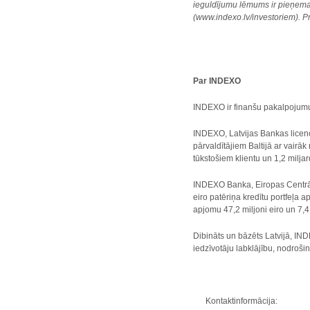
ieguldījumu lēmums ir pieņemam
(
www.indexo.lv/investoriem
).
P
Par INDEXO
INDEXO ir finanšu pakalpoju
INDEXO, Latvijas Bankas licenc
pārvaldītājiem Baltijā ar vairā
tūkstošiem klientu un 1,2 milj
INDEXO Banka, Eiropas Centrālā
eiro patēriņa kredītu portfeļa
apjomu 47,2 miljoni eiro un 7,
Dibināts un bāzēts Latvijā, IND
iedzīvotāju labklājību, nodroš
Kontaktinformācija: