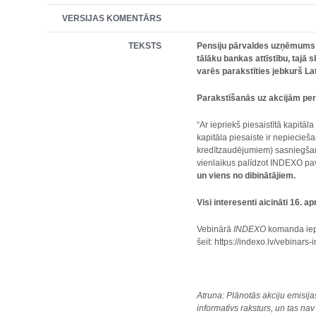
VERSIJAS KOMENTĀRS
TEKSTS
Pensiju pārvaldes uzņēmums
tālāku bankas attīstību, tajā 
varēs parakstīties jebkurš La
Parakstīšanās uz akcijām peri
“Ar iepriekš piesaistītā kapitā
kapitāla piesaiste ir nepiecie
kredītzaudējumiem) sasniegšana
vienlaikus palīdzot INDEXO pav
un viens no dibinātājiem.
Visi interesenti aicināti 16. 
Vebinārā
INDEXO
komanda iep
šeit: https://indexo.lv/vebinars
Atruna:
Plānotās akciju emisij
informatīvs raksturs, un tas n