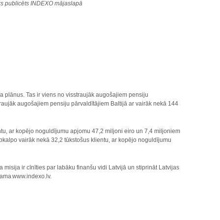
iks publicēts INDEXO mājaslapā
 plānus. Tas ir viens no visstraujāk augošajiem pensiju
straujāk augošajiem pensiju pārvaldītājiem Baltijā ar vairāk nekā 144
tu, ar kopējo noguldījumu apjomu 47,2 miljoni eiro un 7,4 miljoniem
pkalpo vairāk nekā 32,2 tūkstošus klientu, ar kopējo noguldījumu
ja ir cīnīties par labāku finanšu vidi Latvijā un stiprināt Latvijas
ejama www.indexo.lv.