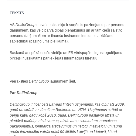
TEKSTS
AS
DelfinGroup
no valdes locekļa ir saņēmis paziņojumu par personu
darījumiem, kas veic pārvaldības pienākumus un ar tām cieši saistīto
personu darījumu/iem ar finanšu instrumentiem un to atklāšanu
sabiedrībai (paziņojums pielikumā).
Saskaņā ar spēkā esošo vietējo un ES vērtspapīru tirgus regulējumu,
pircējs ir uzskatāms par iekšējās informācijas turētāju.
Pieraksties
DelfinGroup
jaunumiem šeit.
Par
DelfinGroup
DelfinGroup ir licencēts Latvijas fintech uzņēmums, kas dibināts 2009.
gadā un strādā ar zīmoliem Banknote un VIZIA. Uzņēmums strādā ar
peļņu katru gadu kopš 2010. gada. DelfinGroup pastāvīgi attīsta un
piedāvā patēriņa aizdevumus, aizdevumus senioriem, nomaksas
pakalpojumus, lombarda aizdevumus un lietotu, mazlietotu un jaunu
preču tirdzniecību vairāk nekā 90 filiālēs Latvijā un Lietuvā, kā arī