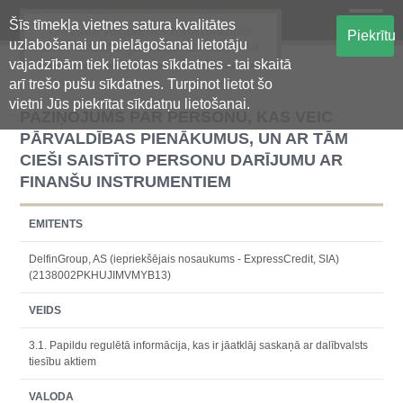
Šīs tīmekļa vietnes satura kvalitātes
Oficiālā regulētās informācijas
Piekrītu
uzlabošanai un pielāgošanai lietotāju
centralizētā glabāšanas sistēma
vajadzībām tiek lietotas sīkdatnes - tai skaitā
arī trešo pušu sīkdatnes. Turpinot lietot šo
vietni Jūs piekrītat sīkdatņu lietošanai.
PAZIŅOJUMS PAR PERSONU, KAS VEIC
PĀRVALDĪBAS PIENĀKUMUS, UN AR TĀM
CIEŠI SAISTĪTO PERSONU DARĪJUMU AR
FINANŠU INSTRUMENTIEM
EMITENTS
DelfinGroup, AS (iepriekšējais nosaukums - ExpressCredit, SIA)
(2138002PKHUJIMVMYB13)
VEIDS
3.1. Papildu regulētā informācija, kas ir jāatklāj saskaņā ar dalībvalsts
tiesību aktiem
VALODA