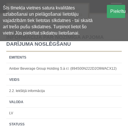
Šīs tīmekļa vietnes satura kvalitātes
Oficiālā regulētās informācijas
Piekrītu
uzlabošanai un pielāgošanai lietotāju
centralizētā glabāšanas sistēma
vajadzībām tiek lietotas sīkdatnes - tai skaitā
arī trešo pušu sīkdatnes. Turpinot lietot šo
vietni Jūs piekrītat sīkdatņu lietošanai.
INFORMĀCIJA PAR NOZĪMĪGA APJOMA
DARĪJUMA NOSLĒGŠANU
EMITENTS
Amber Beverage Group Holding S.à r.l. (894500N222D2O9WACX12)
VEIDS
2.2. Iekšējā informācija
VALODA
LV
STATUSS