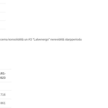
cerna konsolidētā un AS "Latvenergo" nerevidētā starpperiodu
/01-
2023
 716
 861