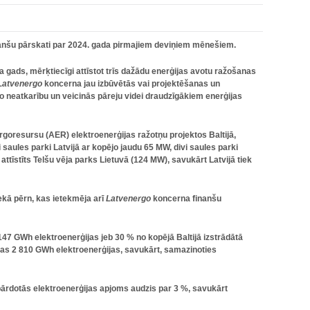
inanšu pārskati par 2024. gada pirmajiem deviņiem mēnešiem.
gads, mērķtiecīgi attīstot trīs dažādu enerģijas avotu ražošanas
Latvenergo
koncerna jau izbūvētās vai projektēšanas un
o neatkarību un veicinās pāreju videi draudzīgākiem enerģijas
ergoresursu (AER) elektroenerģijas ražotņu projektos Baltijā,
 saules parki Latvijā ar kopējo jaudu 65 MW, divi saules parki
ttīstīts Telšu vēja parks Lietuvā (124 MW), savukārt Latvijā tiek
kā pērn, kas ietekmēja arī
Latvenergo
koncerna finanšu
147 GWh elektroenerģijas jeb 30 % no kopējā Baltijā izstrādātā
tas 2 810 GWh elektroenerģijas, savukārt, samazinoties
 pārdotās elektroenerģijas apjoms audzis par 3 %, savukārt