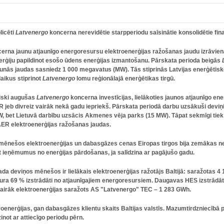
licēti
Latvenergo
koncerna nerevidētie starpperiodu saīsinātie konsolidētie f
erna jaunu atjaunīgo energoresursu elektroenerģijas ražošanas jaudu izrāviena 
enerģiju papildinot esošo ūdens enerģijas izmantošanu. Pārskata perioda beigās
aunās jaudas sasniedz 1 000 megavatus (MW). Tās stiprinās Latvijas enerģētisk
aikus stiprinot
Latvenergo
lomu reģionālajā enerģētikas tirgū.
iski augušas
Latvenergo
koncerna investīcijas, lielākoties jaunos atjaunīgo en
UR
jeb divreiz vairāk nekā gadu iepriekš. Pārskata periodā darbu uzsākuši deviņi
W, bet Lietuvā darbību uzsācis Akmenes vēja parks (15 MW). Tāpat sekmīgi tiek a
ER elektroenerģijas ražošanas jaudas.
mēnešos elektroenerģijas un dabasgāzes cenas Eiropas tirgos bija zemākas ne
 ieņēmumus no enerģijas pārdošanas, ja salīdzina ar pagājušo gadu.
da deviņos mēnešos ir lielākais elektroenerģijas ražotājs Baltijā: saražotas 4 
kura 69 % izstrādāti no atjaunīgajiem energoresursiem. Daugavas HES izstrādā
airāk elektroenerģijas saražots AS "Latvenergo" TEC – 1 283 GWh.
oenerģijas, gan dabasgāzes klientu skaits Baltijas valstīs. Mazumtirdzniecībā
not ar attiecīgo periodu pērn.