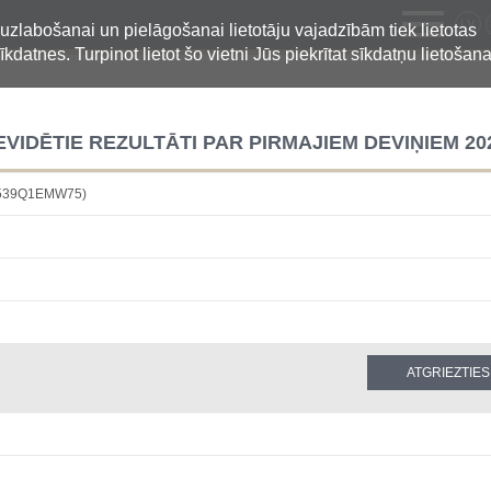
LV
 uzlabošanai un pielāgošanai lietotāju vajadzībām tiek lietotas
īkdatnes. Turpinot lietot šo vietni Jūs piekrītat sīkdatņu lietošana
IDĒTIE REZULTĀTI PAR PIRMAJIEM DEVIŅIEM 20
B539Q1EMW75)