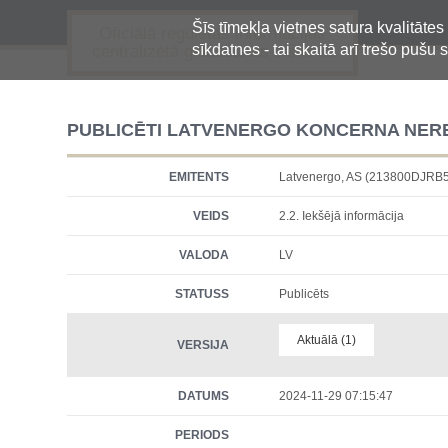
Šīs tīmekļa vietnes satura kvalitātes
Oficiālā regulētās informācijas
sīkdatnes - tai skaitā arī trešo pušu s
centralizētā glabāšanas sistēma
PUBLICĒTI LATVENERGO KONCERNA NEREV
EMITENTS
Latvenergo, AS (213800DJR
VEIDS
2.2. Iekšējā informācija
VALODA
LV
STATUSS
Publicēts
Aktuālā (1)
VERSIJA
DATUMS
2024-11-29 07:15:47
PERIODS