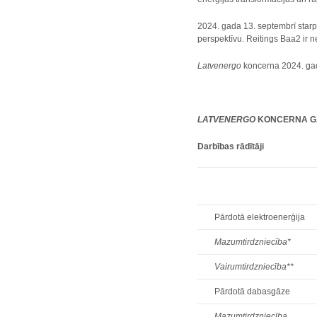
2024. gada 13. septembrī starp
perspektīvu. Reitings Baa2 ir n
Latvenergo
koncerna 2024. gada
LATVENERGO
KONCERNA GA
Darbības rādītāji
Pārdotā elektroenerģija
Mazumtirdzniecība*
Vairumtirdzniecība**
Pārdotā dabasgāze
Mazumtirdzniecība