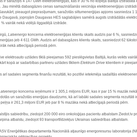
ās ir saražojis 4 147 GWh elektroenerģijas, kas ir 30 % no kopējā Baltijā izstrādātā
. Jau minētā dabasgāzes cenas samazināšanās veicināja elektroenerģijas izstrādi
 Savukārt, pieaugot pieprasījumam, saražotās siltumenerģijas apjoms sasniedza 1 1
 Daugavā, joprojām Daugavas HES saglabājies samērā augsts izstrādātās elektro
3 % vairāk nekā vidējā ilggadējā izstrāde.
irgū,
Latvenergo
koncerna elektroenerģijas klientu skaits audzis par 6 %, sasniedzo
enerģijas jeb 4 611 GWh. Audzis arī dabasgāzes klientu skaits, sasniedzot 62 tūkst
irāk nekā attiecīgajā periodā pērn.
ive
elektroauto uzlādes tīklā pieejamas 592 pieslēgvietas Baltijā, kurās veikts va
ārt kopā ar sadarbības partneru uzlādes tīkliem
Elektrum Drive
klientiem ir pieeja
s arī sadales segmenta finanšu rezultāti, ko pozitīvi ietekmēja sadalītās elektroene
Latvenergo
koncerna ieņēmumi ir 1 305,1 miljons EUR, kas ir par 15 % mazāk ne
otās un saražotās enerģijas daudzums, kā arī labāki sadales segmenta rezultāti 
eļņa ir 261,3 miljoni EUR jeb par 8 % mazāka nekā attiecīgajā periodā pērn.
lstījis sabiedrību, ziedojot 200 000 eiro onkoloģijas pacientu atbalstam Ziedot.lv 
turpina atbalstu, ziedojot 93 transportlīdzekļus Ukrainas sabiedrības atbalstam.
SV Enerģētikas departamenta Nacionālā atjaunīgo energoresursu laboratorija (NREL
pnieciskās pētniecības projektu.