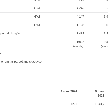
GWh
1 218
GWh
4 147
3 
GWh
1 128
1 
a perioda beigās
3 484
3 
Baa2
Ba
(stabils)
(stabi
ņu
tās enerģijas pārdošana
Nord Pool
9 mēn. 2024
9 mēn.
2023
1 305,1
1 543,7