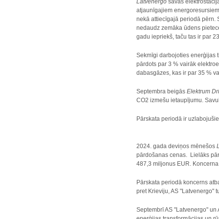
Latvenergo
savās elektrostacij
atjaunīgajiem energoresursiem
nekā attiecīgajā periodā pērn.
nedaudz zemāka ūdens pietece
gadu iepriekš, taču tas ir par 2
Sekmīgi darbojoties enerģijas t
pārdots par 3 % vairāk elektro
dabasgāzes, kas ir par 35 % va
Septembra beigās
Elektrum Dr
CO2 izmešu ietaupījumu. Savuk
Pārskata periodā ir uzlabojušie
2024. gada deviņos mēnešos
pārdošanas cenas. Lielāks pārd
487,3 miljonus EUR. Koncerna p
Pārskata periodā koncerns atba
pret Krieviju, AS "Latvenergo" 
Septembrī AS "Latvenergo" un A
enerģijas transformācijas un rū