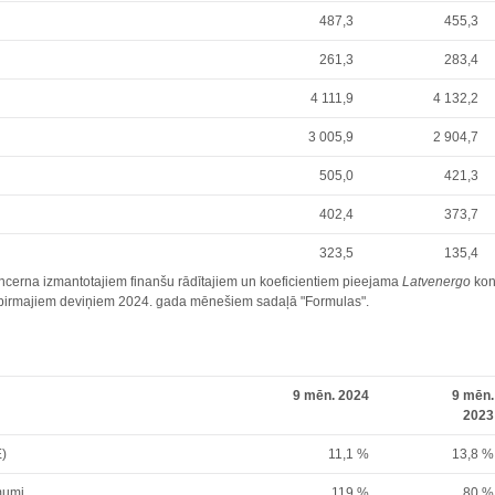
487,3
455,3
261,3
283,4
4 111,9
4 132,2
3 005,9
2 904,7
505,0
421,3
402,4
373,7
323,5
135,4
cerna izmantotajiem finanšu rādītajiem un koeficientiem pieejama
Latvenergo
kon
r pirmajiem deviņiem 2024. gada mēnešiem sadaļā "Formulas".
9 mēn. 2024
9 mēn.
2023
E)
11,1 %
13,8 %
mumi
119 %
80 %