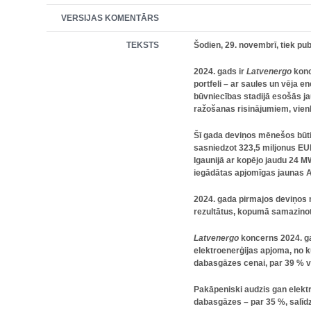
VERSIJAS KOMENTĀRS
TEKSTS
Šodien, 29. novembrī, tiek pub
2024. gads ir
Latvenergo
konc
portfeli – ar saules un vēja 
būvniecības stadijā esošās j
ražošanas risinājumiem, vienl
Šī gada deviņos mēnešos būt
sasniedzot 323,5
miljonus E
Igaunijā ar kopējo jaudu 24 M
iegādātas apjomīgas jaunas A
2024. gada pirmajos deviņos 
rezultātus, kopumā samazinot
Latvenergo
koncerns 2024. ga
elektroenerģijas apjoma, no 
dabasgāzes cenai, par 39 % v
Pakāpeniski audzis gan elektr
dabasgāzes – par 35 %, salīdzi