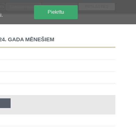
EN
Piekrītu
i.
24. GADA MĒNEŠIEM