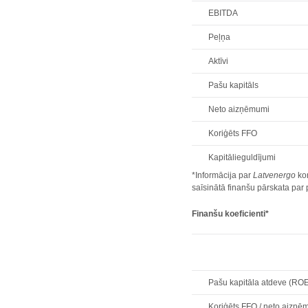
EBITDA
Peļņa
Aktīvi
Pašu kapitāls
Neto aizņēmumi
Koriģēts FFO
Kapitālieguldījumi
*Informācija par
Latvenergo
kon
saīsinātā finanšu pārskata pa
Finanšu koeficienti*
Pašu kapitāla atdeve (RO
Koriģēts FFO / neto aizņē