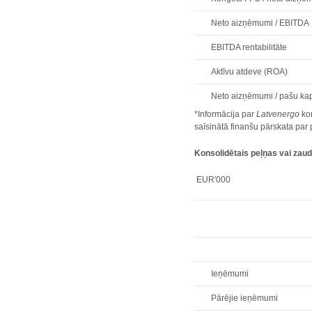
Neto aizņēmumi / EBITDA
EBITDA rentabilitāte
Aktīvu atdeve (ROA)
Neto aizņēmumi / pašu kap
*Informācija par
Latvenergo
kon
saīsinātā finanšu pārskata pa
Konsolidētais peļņas vai zau
EUR'000
Ieņēmumi
Pārējie ieņēmumi