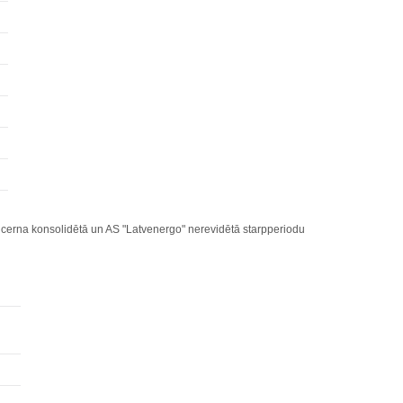
cerna konsolidētā un AS "Latvenergo" nerevidētā starpperiodu