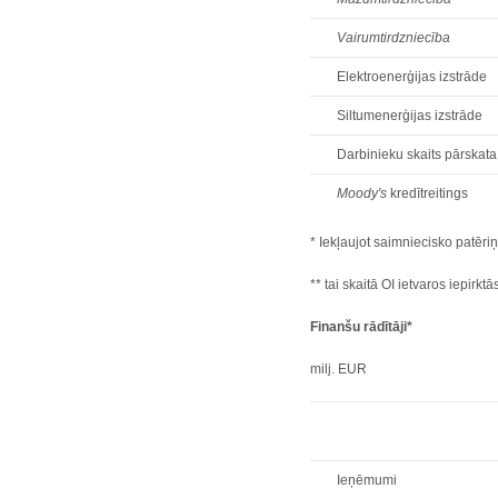
Vairumtirdzniecība
Elektroenerģijas izstrāde
Siltumenerģijas izstrāde
Darbinieku skaits pārskat
Moody's
kredītreitings
* Iekļaujot saimniecisko patēri
** tai skaitā OI ietvaros iepirk
Finanšu rādītāji*
milj. EUR
Ieņēmumi