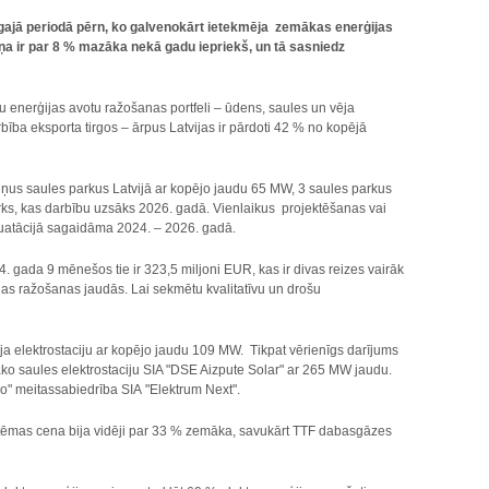
īgajā periodā pērn, ko galvenokārt ietekmēja zemākas enerģijas
a ir par 8 % mazāka nekā gadu iepriekš, un tā sasniedz
u enerģijas avotu ražošanas portfeli – ūdens, saules un vēja
bība eksporta tirgos – ārpus Latvijas ir pārdoti 42 % no kopējā
us saules parkus Latvijā ar kopējo jaudu 65 MW, 3 saules parkus
arks, kas darbību uzsāks 2026. gadā. Vienlaikus projektēšanas vai
luatācijā sagaidāma 2024. – 2026. gadā.
4. gada 9 mēnešos tie ir 323,5 miljoni EUR, kas ir divas reizes vairāk
jas ražošanas jaudās. Lai sekmētu kvalitatīvu un drošu
ja elektrostaciju ar kopējo jaudu 109 MW. Tikpat vērienīgs darījums
āko saules elektrostaciju SIA "DSE Aizpute Solar" ar 265 MW jaudu.
go" meitassabiedrība SIA "Elektrum Next".
stēmas cena bija vidēji par 33 % zemāka, savukārt TTF dabasgāzes