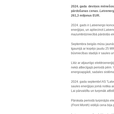
2024. gada deviņos mēnešos
pārdošanas cenas.
Latvener
261,3 miljonus EUR.
2024. gads ir
Latvenergo
konce
enerģijas, un apliecinot
Latven
mazumtirdzniecībā pārdotās el
Septembra beigās mūsu jaunās 
Igaunijā ar kopējo jaudu 25 MW
būvniecības stadijā ir saules 
Līdz ar atjaunīgo elektroenerģi
nekā attiecīgajā periodā pērn.
energoapgādi, sadales sistēmas
2024. gada septembrī AS "Latve
saules enerģijas jomā notika a
Lai pārvaldītu un turpmāk attīs
Pārskata periodā turpinājās e
(
Front Month
) vidējā cena bij