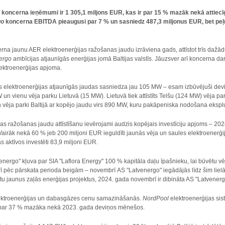
 koncerna ieņēmumi ir
1 305,1 miljons EUR,
kas ir par 15 % mazāk nekā attiec
go
koncerna EBITDA pieaugusi par 7 % un sasniedz 487,3 miljonus EUR, bet peļņ
rna jaunu AER elektroenerģijas ražošanas jaudu izrāviena gads, attīstot trīs dažād
ergo
ambīcijas atjaunīgās enerģijas jomā Baltijas valstīs. Jāuzsver arī koncerna dar
ektroenerģijas apjoma.
elektroenerģijas atjaunīgās jaudas sasniedza jau 105 MW – esam izbūvējuši deviņ
 un vienu vēja parku Lietuvā (15 MW). Lietuvā tiek attīstīts Telšu (124 MW) vēja p
un vēja parki Baltijā ar kopējo jaudu virs 890 MW, kuru pakāpeniska nodošana eksp
jas ražošanas jaudu attīstīšanu ievērojami audzis kopējais investīciju apjoms – 202
 Vairāk nekā 60 % jeb 200 miljoni EUR ieguldīti jaunās vēja un saules elektroenerģi
 aktīvos investēti 83,9 miljoni EUR.
nergo" kļuva par SIA "Laflora Energy" 100 % kapitāla daļu īpašnieku, lai būvētu vē
rī pēc pārskata perioda beigām – novembrī AS "Latvenergo" iegādājās līdz šim liel
tītu jaunus zaļās enerģijas projektus, 2024. gada novembrī ir dibināta AS "Latvener
lektroenerģijas un dabasgāzes cenu samazināšanās.
NordPool
elektroenerģijas si
a par 37 % mazāka nekā 2023. gada deviņos mēnešos.