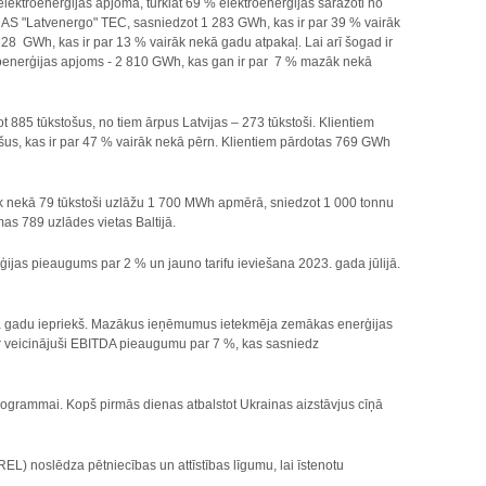
 elektroenerģijas apjoma, turklāt 69 % elektroenerģijas saražoti no
 AS "Latvenergo" TEC, sasniedzot 1 283 GWh, kas ir par 39 % vairāk
28 GWh, kas ir par 13 % vairāk nekā gadu atpakaļ. Lai arī šogad ir
enerģijas apjoms - 2 810 GWh, kas gan ir par 7 % mazāk nekā
t 885 tūkstošus, no tiem ārpus Latvijas – 273 tūkstoši. Klientiem
ošus, kas ir par 47 % vairāk nekā pērn. Klientiem pārdotas 769 GWh
irāk nekā 79 tūkstoši uzlāžu 1 700 MWh apmērā, sniedzot 1 000 tonnu
mas 789 uzlādes vietas Baltijā.
rģijas pieaugums par 2 % un jauno tarifu ieviešana 2023. gada jūlijā.
kā gadu iepriekš. Mazākus ieņēmumus ietekmēja zemākas enerģijas
ir veicinājuši EBITDA pieaugumu par 7 %, kas sasniedz
programmai. Kopš pirmās dienas atbalstot Ukrainas aizstāvjus cīņā
) noslēdza pētniecības un attīstības līgumu, lai īstenotu