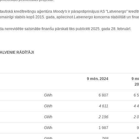
tautiskā kredītreitingu aģentūra
Moody's
ir pārapstiprinājusi AS "Latvenergo" kredīt
emainīgi stabils kopš 2015. gada, apliecinot
Latvenergo
koncerna stabilitāti un fin
 nerevidētie saīsinātie finanšu pārskati tiks publicēti 2025. gada 28. februārī.
LVENIE RĀDĪTĀJI
9 mēn. 2024
9 m
2
GWh
6 807
6 
GWh
4 611
4 
GWh
2 196
2 
GWh
1 987
GWh
769