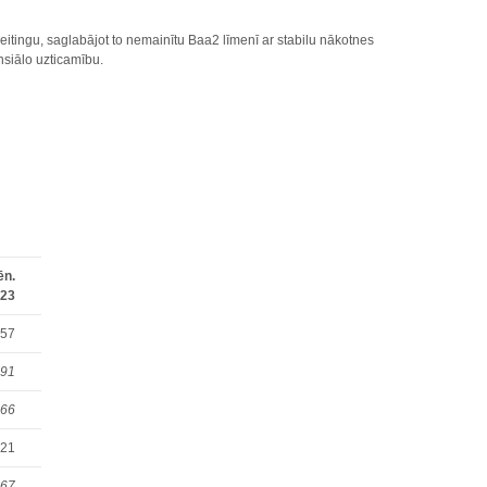
reitingu, saglabājot to nemainītu Baa2 līmenī ar stabilu nākotnes
ansiālo uzticamību.
ēn.
023
557
491
066
921
567