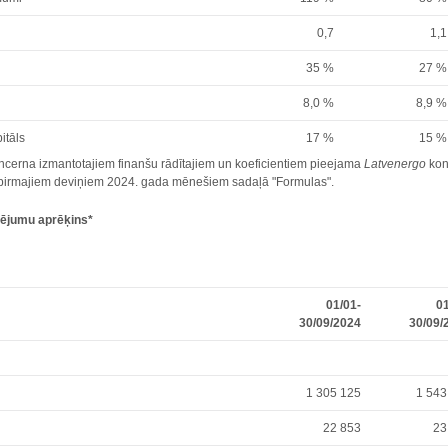
0,7
1,1
35 %
27 %
8,0 %
8,9 %
itāls
17 %
15 %
cerna izmantotajiem finanšu rādītajiem un koeficientiem pieejama
Latvenergo
kon
r pirmajiem deviņiem 2024. gada mēnešiem sadaļā "Formulas".
dējumu aprēķins
*
01/01-
01
30/09/2024
30/09/
1 305 125
1 543
22 853
23