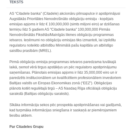
TEKSTS
AS “Citadele banka” (Citadele) akcionāru pilnsapulce ir apstiprinājusi
Augstākās Prioritātes Nenodrošināto obligāciju emisiju - kopējais
emisijas apjoms ir līdz € 100,000,000 (simts miljoni eiro) ar dzēšanas
termiņu līdz 5 gadiem AS "Citadele banka" 100,000,000 Pirmās
Nenodrošinātās Fiksētās/Mainīgās likmes obligāciju programmas
ietvaros. Ieņēmumi no obligāciju emisijas tiks izmantoti, lai izpildītu
regulatoru noteikto atbilstību Minimālā pašu kapitāla un atbilstīgo
saistību prasībām (MREL).
Pirmā obligāciju emisija programmas ietvaros paredzama tuvākajā
laikā, ņemot vērā tirgus apstākļus un pēc regulatoro apstiprinājumu
saņemšanas. Plānotais emisijas apjoms ir līdz 35,000,000 eiro un ir
paredzēts institucionāliem un kvalificētiem profesionāliem investoriem
Baltijas valstīs un Eiropas Ekonomikas zonā (“EEZ”). Obligācijas
plānots kotēt regulētajā tirgū – AS Nasdaq Rīga oficiālajā obligāciju
sarakstā (Baltijas obligāciju saraksts).
Sīkāka informācija sekos pēc prospekta apstiprināšanas vai gadījumā,
kad turpmāka informācijas sniegšana ir saskaņā ar piemērojamiem
tiesību aktiem.
Par Citadeles Grupu