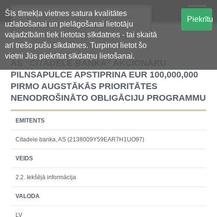
Šīs tīmekļa vietnes satura kvalitātes
Oficiālā regulētās informācijas
Piekrītu
uzlabošanai un pielāgošanai lietotāju
centralizētā glabāšanas sistēma
vajadzībām tiek lietotas sīkdatnes - tai skaitā
arī trešo pušu sīkdatnes. Turpinot lietot šo
vietni Jūs piekrītat sīkdatņu lietošanai.
AS “CITADELE BANKA” AKCIONĀRU
PILNSAPULCE APSTIPRINA EUR 100,000,000
PIRMO AUGSTĀKĀS PRIORITĀTES
NENODROŠINĀTO OBLIGĀCIJU PROGRAMMU
EMITENTS
Citadele banka, AS (2138009Y59EAR7H1UO97)
VEIDS
2.2. Iekšējā informācija
VALODA
LV