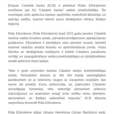
Eiropas Centrālā banka (ECB) ir piekritusi Rūtas Ežerskienes
iecelšanai par AS “Citadele banka” valdes priekšsēdētāju. Šis
nozīmīgais solis apliecina bankas apņēmību nodrošināt tālredzīgu un
spēcīgu vadību, turpinot īstenot savus stratēģiskos mērķus Baltijas
reģionā.
Rūta Ežerskiene (Rūta Ežerskienė) kopš 2021.gada janvāra Citadelē
ieņēma valdes locekles amatu, pārvaldot privātpersonu apkalpošanas
jautājumus. Ežerskiene ir pierādījusi savu pieredzi nozarē, iepriekš
ieņemot vadošus amatus finanšu un apdrošināšanas jomās. Viņas
līderība un stratēģiskais redzējums ir būtiski Citadeles panākumu
virzītāji, un paaugstināšana valdes priekšsēdētājas un izpilddirektores
amatā apliecina viņas spējas.
“Man ir gods uzņemties bankas Citadele valdes priekšsēdētājas
amatu. Neizsakāmi lepojos ar līdz šim kopīgi sasniegtajiem
panākumiem un ar iedvesmu raugos uz izaugsmes iespējām, kas
mums vēl priekšā. Esmu pārliecināta, ka, pateicoties Citadeles
aizrautīgajai komandai, mēs veiksmīgi pārvarēsim jebkurus
izaicinājumus un turpināsim sniegt izcilu vērtību mūsu klientiem,
akcionāriem un Baltijas sabiedrībai kopumā,” ECB lēmuma
saņemšanu komentē
Rūta Ežerskiene
.
Rūta Ežerskiene stājas Johana Akerbloma (Johan Åkerblom) vietā,