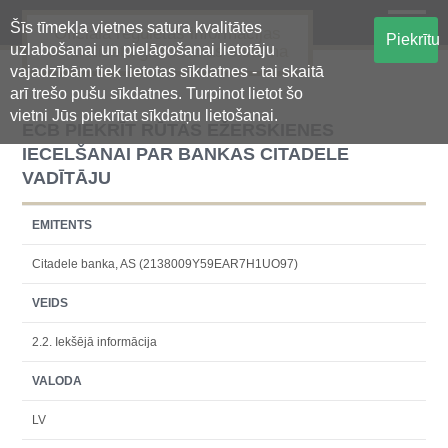
Šīs tīmekļa vietnes satura kvalitātes
Oficiālā regulētās informācijas
Piekrītu
uzlabošanai un pielāgošanai lietotāju
centralizētā glabāšanas sistēma
vajadzībām tiek lietotas sīkdatnes - tai skaitā
arī trešo pušu sīkdatnes. Turpinot lietot šo
vietni Jūs piekrītat sīkdatņu lietošanai.
ECB PIEKRĪT RŪTAS EŽERSKIENES
IECELŠANAI PAR BANKAS CITADELE
VADĪTĀJU
EMITENTS
Citadele banka, AS (2138009Y59EAR7H1UO97)
VEIDS
2.2. Iekšējā informācija
VALODA
LV