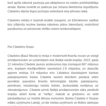
kurš aprīļa sākumā paziņoja par atkāpšanos no valdes priekšsēdētāja
amata. Banka novērtē un pateicas par Johana Akerbloma ieguldījumu
Citadeles stiprās tirgus pozīcijas veidošanā viņa pilnvaru laikā.
Citadeles mērķis ir turpināt iesākto izaugsmi, un Ežerskienes vadībai
būs izšķiroša nozīme bankas nākotnes plānu īstenošanā, nodrošinot
panākumus un pievienoto vērtību visiem ieinteresētajiem.
Par Citadeles Grupu
Citadeles (Baa2 Moody’s) misija ir modernizēt finanšu nozari un sniegt
privātpersonām un uzņēmējiem visā Baltijā vairāk iespēju. 2023. gada
12 mēnešos Citadele jaunos aizdevumos bija izsniegusi 897 miljonus
eiro, kopējam kredītportfelim sasniedzot 2.9 miljardus, un depozītu
apjoms veidoja 3.8 miljardus eiro. Līdztekus klasiskajiem bankas
pakalpojumiem banka Citadele saviem klientiem piedāvā virkni
jaunākās paaudzes finanšu tehnoloģijās bāzētu pakalpojumu,
piemēram, mūsdienīgu mobilo lietotni, bezkontakta norēķinus un
zibmaksājumus. Citadele pirmā Baltijā privātpersonām sāka piedāvāt
iespēju atvērt kontu ar “selfiju”, maksāt ar gredzenu un veikt
pārskaitījumus uz mobilā tālruņa numuriem. Banka Citadele ir Grupas
mātes uzņēmums Latvijā, un tās meitas uzņēmumi un filiāles darbojas