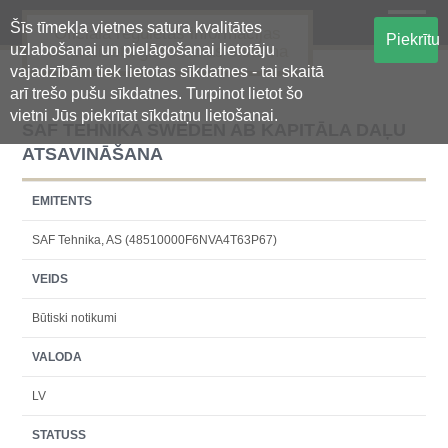
Šīs tīmekļa vietnes satura kvalitātes
Oficiālā regulētās informācijas
Piekrītu
uzlabošanai un pielāgošanai lietotāju
centralizētā glabāšanas sistēma
vajadzībām tiek lietotas sīkdatnes - tai skaitā
arī trešo pušu sīkdatnes. Turpinot lietot šo
vietni Jūs piekrītat sīkdatņu lietošanai.
SAF TEHNIKA SWEDEN AB KAPITĀLA DAĻU
ATSAVINĀŠANA
EMITENTS
SAF Tehnika, AS (48510000F6NVA4T63P67)
VEIDS
Būtiski notikumi
VALODA
LV
STATUSS