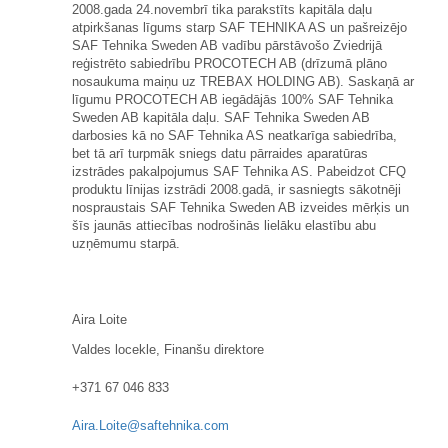
2008.gada 24.novembr
ī
tika parakst
ī
ts kapit
ā
la da
ļ
u
atpirk
š
anas l
ī
gums starp SAF TEHNIKA AS un pa
š
reiz
ē
jo
SAF Tehnika Sweden AB vad
ī
bu p
ā
rst
ā
vo
š
o Zviedrij
ā
re
ģ
istr
ē
to sabiedr
ī
bu PROCOTECH AB (dr
ī
zum
ā
pl
ā
no
nosaukuma mai
ņ
u uz TREBAX HOLDING AB). Saska
ņā
ar
l
ī
gumu PROCOTECH AB ieg
ā
d
ā
j
ā
s 100% SAF Tehnika
Sweden AB kapit
ā
la da
ļ
u. SAF Tehnika Sweden AB
darbosies k
ā
no SAF Tehnika AS neatkar
ī
ga sabiedr
ī
ba,
bet t
ā
ar
ī
turpm
ā
k sniegs datu p
ā
rraides aparat
ū
ras
izstr
ā
des pakalpojumus SAF Tehnika AS. Pabeidzot CFQ
produktu l
ī
nijas izstr
ā
di 2008.gad
ā
, ir sasniegts s
ā
kotn
ē
ji
nospraustais SAF Tehnika Sweden AB izveides m
ē
r
ķ
is un
šī
s jaun
ā
s attiec
ī
ba
s
nodro
š
in
ā
s liel
ā
ku elast
ī
bu abu
uz
ņē
mumu starp
ā
.
Aira Loite
Valdes locekle, Finanšu direktore
+371 67 046 833
Aira.Loite@saftehnika.com