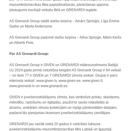
mazumtirdzniecības tīkla paplašināšanās, pārdošanas apjoma
pieaugums esošajā veikalu tīklā un GRENARDI iegāde.
AS Grenardi Group valdē darbu turpina – Ainārs Spriņģis, Līga Emma
Gulbe un Marta Andersone.
AS Grenardi Group padomē darbu turpina – Alīna Spriņģe, Māris Keišs
un Alberts Pole.
Par AS Grenardi Group:
AS Grenardi Group ir GIVEN un GRENARDI mātesuzņēmums Baltijā.
Uz 2024.gada pirmā ceturkšņa beigām AS Grenardi Group ir 84 veikali
– no tiem 77 ir GIVEN un 7 GRENARDI zīmola veikali. Grupai ir pieci
interneta veikali: www.given.lv, www.given.ee, www.given.lt,
www.grenardi.lv un www.grenardi.ee.
GIVEN ir juvelierizstrādājumu zīmols, kas simbolizē prieku, skaistumu,
mīlestību, radošumu un ilgtspēju, paužot to savās rotaslietās ar
dizainu, unikālām zīmolu kolekcijām un rūpīgi pārdomātām detaļām,
padarot tās pieejamas ikvienam juvelierizstrādājumu cienītājam.
GRENARDI jau vairāk nekā 20 gadus ir vadošais luksusa
juvelierizstrādājumu mazumtirdzniecības tīkls Latvijā un Igaunijā.