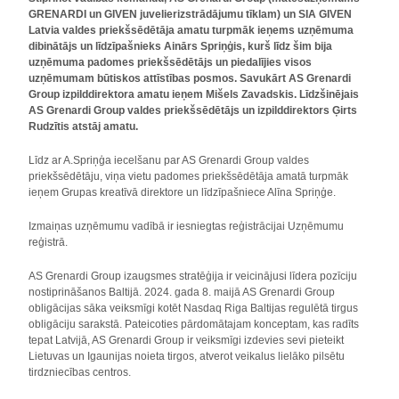
GRENARDI un GIVEN juvelierizstrādājumu tīklam) un SIA GIVEN
Latvia valdes priekšsēdētāja amatu turpmāk ieņems uzņēmuma
dibinātājs un līdzīpašnieks Ainārs Spriņģis, kurš līdz šim bija
uzņēmuma padomes priekšsēdētājs un piedalījies visos
uzņēmumam būtiskos attīstības posmos. Savukārt AS Grenardi
Group izpilddirektora amatu ieņem Mišels Zavadskis. Līdzšinējais
AS Grenardi Group valdes priekšsēdētājs un izpilddirektors Ģirts
Rudzītis atstāj amatu.
Līdz ar A.Spriņģa iecelšanu par AS Grenardi Group valdes
priekšsēdētāju, viņa vietu padomes priekšsēdētāja amatā turpmāk
ieņem Grupas kreatīvā direktore un līdzīpašniece Alīna Spriņģe.
Izmaiņas uzņēmumu vadībā ir iesniegtas reģistrācijai Uzņēmumu
reģistrā.
AS Grenardi Group izaugsmes stratēģija ir veicinājusi līdera pozīciju
nostiprināšanos Baltijā. 2024. gada 8. maijā AS Grenardi Group
obligācijas sāka veiksmīgi kotēt Nasdaq Riga Baltijas regulētā tirgus
obligāciju sarakstā. Pateicoties pārdomātajam konceptam, kas radīts
tepat Latvijā, AS Grenardi Group ir veiksmīgi izdevies sevi pieteikt
Lietuvas un Igaunijas noieta tirgos, atverot veikalus lielāko pilsētu
tirdzniecības centros.