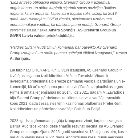
“Līdz ar trešo obligāciju emisiju, Grenardi Group ir uzņēmusi
apgriezienus, un plāno turpināt stiprināt savas pozīcijas Baltijas
reģionā, ka arī ārpus tā. Tāpēc šis ir loģisks solis, līdzīgi kā 2018.
gadā, kad izveidojām GIVEN zīmolu, pievienoties uzņēmuma
operacionālajai vadībai, lai pāršķirtu jaunu nodaļu Grenardi Group
veiksmes stāstā,”
saka
Ainārs Spriņģis
,
AS Grenardi Group un
GIVEN Latvia valdes priekšsēdētājs.
“
Paldies Ģirtam Rudzītim un komandai par paveikto AS Grenardi
Group izaugsmē un radīto pamatu spēcīgai tālākai izaugsmei,”
uzsver
A. Spriņģis.
Lai turpinātu GRENARDI un GIVEN izaugsmi, AS Grenardi Group ir
izvēlējusies jaunu izpilddirektoru Mišelu Zavadski. Viņam ir
ievērojama profesionālā pieredze pārmaiņu vadībā, pārdošanā un e-
komercijā, kā arī uzņēmuma produktu virzīšanā starptautiskos tirgos.
Pirms šī amata ieņemšanas no 2014. līdz 2021. gadam M. Zavadskis
bija Storent Group pārdošanas un klientu servisa vadītājs, savukārt
kopš 2021. gada tiešsaistes tehnikas nomas platformas PreferRent
izpilddirektors un pārdošanas vadītājs Baltijā un Polijā.
2023. gads uzņēmumam pagāja izaugsmes zīmē, turpinot izaugsmi
Baltijā. Auditētie konsolidētie finanšu rezultāti liecina, ka AS Grenardi
Group neto apgrozījums 2023. gadā sasniedza 18 miljonus eiro, kas ir
par 40% vairāk nekā 2022. gadā. Apgrozījuma pieaugumu veicināja