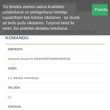
Šīs tīmekļa vietnes satura kvalitātes
Oficiālā regulētās informācijas
Piekrītu
uzlabošanai un pielāgošanai lietotāju
centralizētā glabāšanas sistēma
vajadzībām tiek lietotas sīkdatnes - tai skaitā
arī trešo pušu sīkdatnes. Turpinot lietot šo
vietni Jūs piekrītat sīkdatņu lietošanai.
AS GRENARDI GROUP STIPRINA VADĪBAS
KOMANDU
EMITENTS
Grenardi Group AS (9845008F599B95980934)
VEIDS
2.2. Iekšējā informācija
VALODA
LV
STATUSS