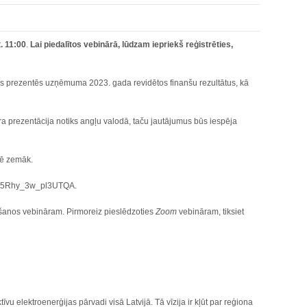
t. 11:00
.
Lai piedalītos vebinārā, lūdzam iepriekš reģistrēties,
āns prezentēs uzņēmuma 2023. gada revidētos finanšu rezultātus, kā
āra prezentācija notiks angļu valodā, taču jautājumus būs iespēja
tē zemāk.
nYN5Rhy_3w_pl3UTQA.
ēgšanos vebināram. Pirmoreiz pieslēdzoties
Zoom
vebināram, tiksiet
vu elektroenerģijas pārvadi visā Latvijā. Tā vīzija ir kļūt par reģiona