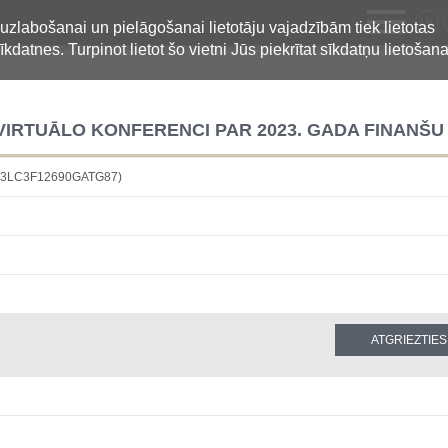
LV
 uzlabošanai un pielāgošanai lietotāju vajadzībām tiek lietotas
īkdatnes. Turpinot lietot šo vietni Jūs piekrītat sīkdatņu lietošana
 VIRTUĀLO KONFERENCI PAR 2023. GADA FINANŠU
4883LC3F12690GATG87)