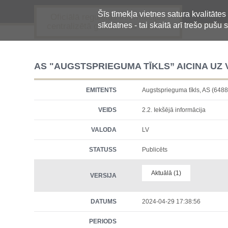
Šīs tīmekļa vietnes satura kvalitātes
Oficiālā regulētās informācijas
sīkdatnes - tai skaitā arī trešo pušu s
centralizētā glabāšanas sistēma
AS "AUGSTSPRIEGUMA TĪKLS” AICINA UZ
EMITENTS
Augstsprieguma tīkls, AS (6
VEIDS
2.2. Iekšējā informācija
VALODA
LV
STATUSS
Publicēts
Aktuālā (1)
VERSIJA
DATUMS
2024-04-29 17:38:56
PERIODS