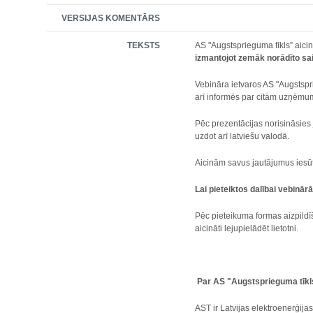
VERSIJAS KOMENTĀRS
TEKSTS
AS "Augstsprieguma tīkls” aicin
izmantojot zemāk norādīto sait
Vebināra ietvaros AS "Augstspr
arī informēs par citām uzņēmum
Pēc prezentācijas norisināsies 
uzdot arī latviešu valodā.
Aicinām savus jautājumus iesūt
Lai pieteiktos dalībai vebinārā
Pēc pieteikuma formas aizpildī
aicināti lejupielādēt lietotni.
Par AS "Augstsprieguma tīkl
AST ir Latvijas elektroenerģijas