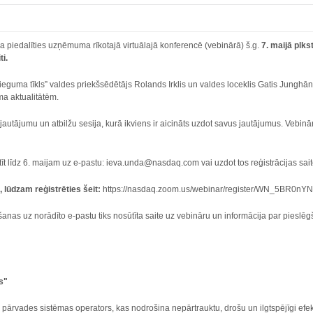
a piedalīties uzņēmuma rīkotajā virtuālajā konferencē (vebinārā) š.g.
7. maijā plks
i.
ieguma tīkls” valdes priekšsēdētājs Rolands Irklis un valdes loceklis Gatis Jungh
a aktualitātēm.
jautājumu un atbilžu sesija, kurā ikviens ir aicināts uzdot savus jautājumus. Vebin
īt līdz 6. maijam uz e-pastu: ieva.unda@nasdaq.com vai uzdot tos reģistrācijas sai
, lūdzam reģistrēties šeit:
https://nasdaq.zoom.us/webinar/register/WN_5BR0
šanas uz norādīto e-pastu tiks nosūtīta saite uz vebināru un informācija par piesl
s"
 pārvades sistēmas operators, kas nodrošina nepārtrauktu, drošu un ilgtspējīgi efektī