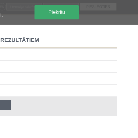
EN
Piekrītu
i.
 REZULTĀTIEM