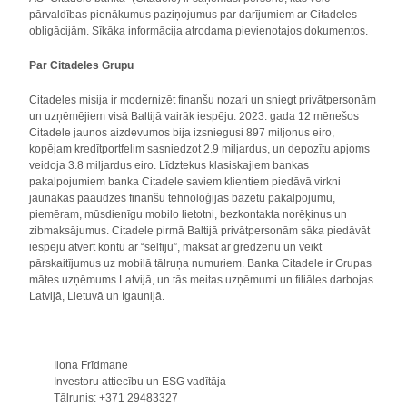
pārvaldības pienākumus paziņojumus par darījumiem ar Citadeles
obligācijām. Sīkāka informācija atrodama pievienotajos dokumentos.
Par Citadeles Grupu
Citadeles misija ir modernizēt finanšu nozari un sniegt privātpersonām
un uzņēmējiem visā Baltijā vairāk iespēju. 2023. gada 12 mēnešos
Citadele jaunos aizdevumos bija izsniegusi 897 miljonus eiro,
kopējam kredītportfelim sasniedzot 2.9 miljardus, un depozītu apjoms
veidoja 3.8 miljardus eiro. Līdztekus klasiskajiem bankas
pakalpojumiem banka Citadele saviem klientiem piedāvā virkni
jaunākās paaudzes finanšu tehnoloģijās bāzētu pakalpojumu,
piemēram, mūsdienīgu mobilo lietotni, bezkontakta norēķinus un
zibmaksājumus. Citadele pirmā Baltijā privātpersonām sāka piedāvāt
iespēju atvērt kontu ar “selfiju”, maksāt ar gredzenu un veikt
pārskaitījumus uz mobilā tālruņa numuriem. Banka Citadele ir Grupas
mātes uzņēmums Latvijā, un tās meitas uzņēmumi un filiāles darbojas
Latvijā, Lietuvā un Igaunijā.
Ilona Frīdmane
Investoru attiecību un ESG vadītāja
Tālrunis: +371 29483327