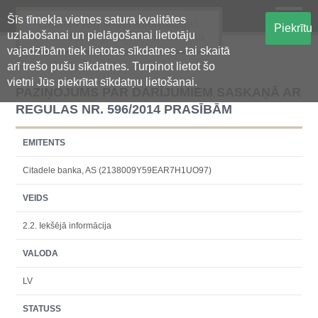
Šīs tīmekļa vietnes satura kvalitātes
Oficiālā regulētās informācijas
Piekrītu
uzlabošanai un pielāgošanai lietotāju
centralizētā glabāšanas sistēma
vajadzībām tiek lietotas sīkdatnes - tai skaitā
arī trešo pušu sīkdatnes. Turpinot lietot šo
vietni Jūs piekrītat sīkdatņu lietošanai.
PAZIŅOJUMS PAR DARĪJUMIEM SASKAŅĀ AR
REGULAS NR. 596/2014 PRASĪBĀM
EMITENTS
Citadele banka, AS (2138009Y59EAR7H1UO97)
VEIDS
2.2. Iekšējā informācija
VALODA
LV
STATUSS