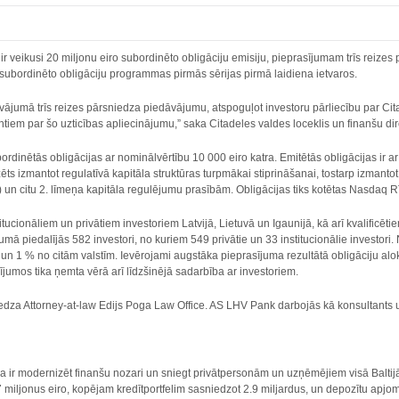
ir veikusi 20 miljonu eiro subordinēto obligāciju emisiju, pieprasījumam trīs reiz
subordinēto obligāciju programmas pirmās sērijas pirmā laidiena ietvaros.
vājumā trīs reizes pārsniedza piedāvājumu, atspoguļot investoru pārliecību par Cit
ntiem par šo uzticības apliecinājumu,” saka Citadeles valdes loceklis un finanšu di
rdinētās obligācijas ar nominālvērtību 10 000 eiro katra. Emitētās obligācijas ir 
 izmantot regulatīvā kapitāla struktūras turpmākai stiprināšanai, tostarp izmantot C
un citu 2. līmeņa kapitāla regulējumu prasībām. Obligācijas tiks kotētas Nasdaq Rīg
titucionāliem un privātiem investoriem Latvijā, Lietuvā un Igaunijā, kā arī kvalifi
ā piedalījās 582 investori, no kuriem 549 privātie un 33 institucionālie investori.
un 1 % no citām valstīm. Ievērojami augstāka pieprasījuma rezultātā obligāciju alok
dījumos tika ņemta vērā arī līdzšinējā sadarbība ar investoriem.
niedza Attorney-at-law Edijs Poga Law Office. AS LHV Pank darbojās kā konsultants
a ir modernizēt finanšu nozari un sniegt privātpersonām un uzņēmējiem visā Balti
miljonus eiro, kopējam kredītportfelim sasniedzot 2.9 miljardus, un depozītu apjom