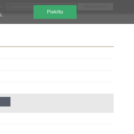
EN
Piekrītu
i.