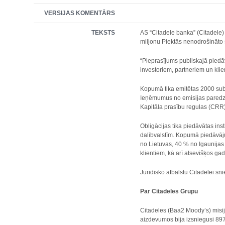
VERSIJAS KOMENTĀRS
TEKSTS
AS “Citadele banka” (Citadele) 
miljonu Piektās nenodrošināto 
“Pieprasījums publiskajā piedā
investoriem, partneriem un klie
Kopumā tika emitētas 2000 subo
Ieņēmumus no emisijas paredzēts
Kapitāla prasību regulas (CRR) 
Obligācijas tika piedāvātas ins
dalībvalstīm. Kopumā piedāvājum
no Lietuvas, 40 % no Igaunijas 
klientiem, kā arī atsevišķos ga
Juridisko atbalstu Citadelei s
Par Citadeles Grupu
Citadeles (Baa2 Moody’s) misij
aizdevumos bija izsniegusi 897 