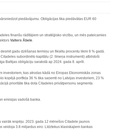
es pārsniedzot piedāvājumu. Obligācijas tika piedāvātas EUR 60
adeles finanšu rādītājiem un stratēģisko virzību, un mēs pateicamies
rektors
Valters Ābele
.
ar desmit gadu dzēšanas termiņu un fiksētu procentu likmi 8 % gadā.
itadeles subordinēto kapitālu (2. līmeņa instrumenti) atbilstoši
a Baltijas obligāciju sarakstā ap 2024. gada 8. aprīli.
cētiem investoriem, kas atrodas kādā no Eiropas Ekonomiskās zonas
 No kopējā portfeļa 36 % tika saņemti no Latvijas investoriem, 23 %
ācijā prioritāte tika dota Citadeles privātpersonu segmenta
 un emisijas vadošā banka.
jā vairāk iespēju. 2023. gada 12 mēnešos Citadele jaunos
s veidoja 3.8 miljardus eiro. Līdztekus klasiskajiem bankas