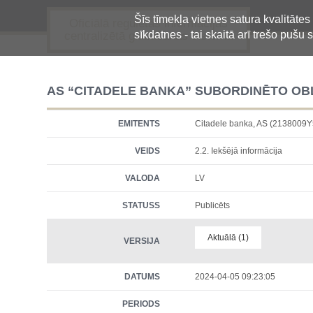
Šīs tīmekļa vietnes satura kvalitātes
Oficiālā regulētās informācijas
sīkdatnes - tai skaitā arī trešo pušu s
centralizētā glabāšanas sistēma
AS “CITADELE BANKA” SUBORDINĒTO OB
EMITENTS
Citadele banka, AS (213800
VEIDS
2.2. Iekšējā informācija
VALODA
LV
STATUSS
Publicēts
Aktuālā (1)
VERSIJA
DATUMS
2024-04-05 09:23:05
PERIODS