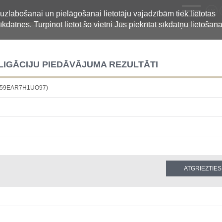
LV
 uzlabošanai un pielāgošanai lietotāju vajadzībām tiek lietotas
īkdatnes. Turpinot lietot šo vietni Jūs piekrītat sīkdatņu lietošana
LIGĀCIJU PIEDĀVĀJUMA REZULTĀTI
9Y59EAR7H1UO97)