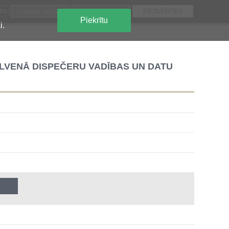
EN
Piekrītu
i.
LVENĀ DISPEČERU VADĪBAS UN DATU