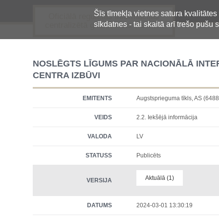
Šīs tīmekļa vietnes satura kvalitātes
Oficiālā regulētās informācijas
sīkdatnes - tai skaitā arī trešo pušu s
centralizētā glabāšanas sistēma
NOSLĒGTS LĪGUMS PAR NACIONĀLĀ INTE
CENTRA IZBŪVI
EMITENTS
Augstsprieguma tīkls, AS (6
VEIDS
2.2. Iekšējā informācija
VALODA
LV
STATUSS
Publicēts
Aktuālā (1)
VERSIJA
DATUMS
2024-03-01 13:30:19