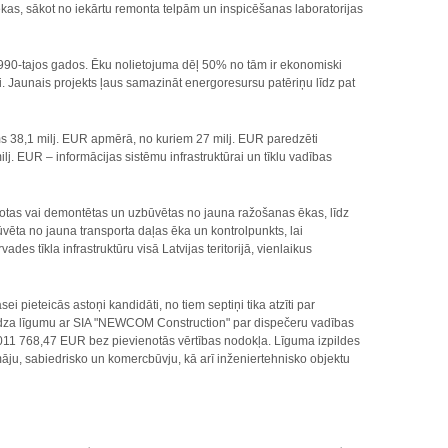
 ēkas, sākot no iekārtu remonta telpām un inspicēšanas laboratorijas
90-tajos gados. Ēku nolietojuma dēļ 50% no tām ir ekonomiski
i. Jaunais projekts ļaus samazināt energoresursu patēriņu līdz pat
s 38,1 milj. EUR apmērā, no kuriem 27 milj. EUR paredzēti
j. EUR – informācijas sistēmu infrastruktūrai un tīklu vadības
notas vai demontētas un uzbūvētas no jauna ražošanas ēkas, līdz
vēta no jauna transporta daļas ēka un kontrolpunkts, lai
es tīkla infrastruktūru visā Latvijas teritorijā, vienlaikus
 pieteicās astoņi kandidāti, no tiem septiņi tika atzīti par
slēdza līgumu ar SIA "NEWCOM Construction" par dispečeru vadības
 011 768,47 EUR bez pievienotās vērtības nodokļa. Līguma izpildes
ju, sabiedrisko un komercbūvju, kā arī inženiertehnisko objektu