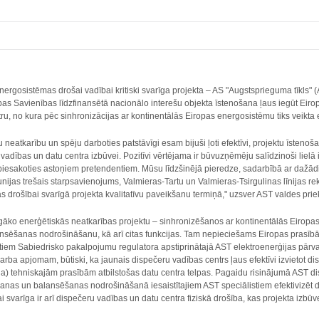
energosistēmas drošai vadībai kritiski svarīga projekta – AS "Augstsprieguma tīkls"
as Savienības līdzfinansētā nacionālo interešu objekta īstenošana ļaus iegūt Eirop
ru, no kura pēc sinhronizācijas ar kontinentālās Eiropas energosistēmu tiks veik
 neatkarību un spēju darboties patstāvīgi esam bijuši ļoti efektīvi, projektu īsteno
dības un datu centra izbūvei. Pozitīvi vērtējama ir būvuzņēmēju salīdzinoši lielā i
ai piesakoties astoņiem pretendentiem. Mūsu līdzšinējā pieredze, sadarbībā ar dažā
nijas trešais starpsavienojums, Valmieras-Tartu un Valmieras-Tsirgulinas līnijas r
s drošībai svarīgā projekta kvalitatīvu paveikšanu termiņā," uzsver AST valdes prie
enīgāko enerģētiskās neatkarības projektu – sinhronizēšanos ar kontinentālās Eiropas 
sēšanas nodrošināšanu, kā arī citas funkcijas. Tam nepieciešams Eiropas prasībām 
ktiem Sabiedrisko pakalpojumu regulatora apstiprinātajā AST elektroenerģijas pārva
arba apjomam, būtiski, ka jaunais dispečeru vadības centrs ļaus efektīvi izvietot 
la) tehniskajām prasībām atbilstošas datu centra telpas. Pagaidu risinājumā AST d
nas un balansēšanas nodrošināšanā iesaistītajiem AST speciālistiem efektivizēt dar
svarīga ir arī dispečeru vadības un datu centra fiziskā drošība, kas projekta izbūve