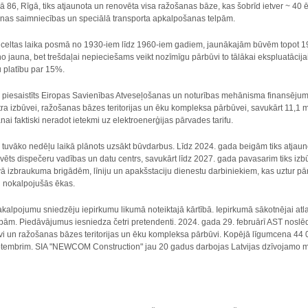
ā 86, Rīgā, tiks atjaunota un renovēta visa ražošanas bāze, kas šobrīd ietver ~ 40
īšanas saimniecības un speciālā transporta apkalpošanas telpām.
 celtas laika posmā no 1930-iem līdz 1960-iem gadiem, jaunākajām būvēm topot 19
 jauna, bet trešdaļai nepieciešams veikt nozīmīgu pārbūvi to tālākai ekspluatācija
 platību par 15%.
i piesaistīts Eiropas Savienības Atveseļošanas un noturības mehānisma finansējum
a izbūvei, ražošanas bāzes teritorijas un ēku kompleksa pārbūvei, savukārt 11,1 mil
šanai faktiski neradot ietekmi uz elektroenerģijas pārvades tarifu.
 tuvāko nedēļu laikā plānots uzsākt būvdarbus. Līdz 2024. gada beigām tiks atjau
ēts dispečeru vadības un datu centrs, savukārt līdz 2027. gada pavasarim tiks izbū
ā izbraukuma brigādēm, līniju un apakšstaciju dienestu darbiniekiem, kas uztur pārvad
u nokalpojušās ēkas.
kalpojumu sniedzēju iepirkumu likumā noteiktajā kārtībā. Iepirkumā sākotnējai atlasei
asībām. Piedāvājumus iesniedza četri pretendenti. 2024. gada 29. februārī AST no
vi un ražošanas bāzes teritorijas un ēku kompleksa pārbūvi. Kopējā līgumcena 44
ptembrim. SIA "NEWCOM Construction" jau 20 gadus darbojas Latvijas dzīvojamo mā