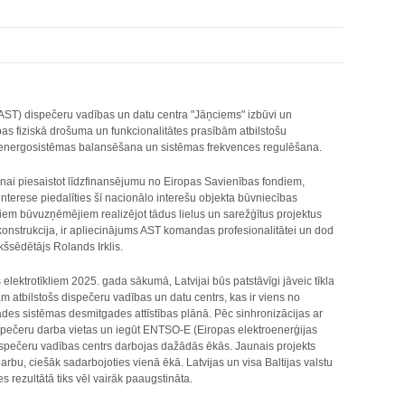
 (AST) dispečeru vadības un datu centra "Jāņciems" izbūvi un
as fiziskā drošuma un funkcionalitātes prasībām atbilstošu
ta energosistēmas balansēšana un sistēmas frekvences regulēšana.
šanai piesaistot līdzfinansējumu no Eiropas Savienības fondiem,
nterese piedalīties šī nacionālo interešu objekta būvniecības
diem būvuzņēmējiem realizējot tādus lielus un sarežģītus projektus
ekonstrukcija, ir apliecinājums AST komandas profesionalitātei un dod
kšsēdētājs Rolands Irklis.
elektrotīkliem 2025. gada sākumā, Latvijai būs patstāvīgi jāveic tīkla
atbilstošs dispečeru vadības un datu centrs, kas ir viens no
des sistēmas desmitgades attīstības plānā. Pēc sinhronizācijas ar
dispečeru darba vietas un iegūt ENTSO-E (Eiropas elektroenerģijas
ispečeru vadības centrs darbojas dažādās ēkās. Jaunais projekts
bu, ciešāk sadarbojoties vienā ēkā. Latvijas un visa Baltijas valstu
s rezultātā tiks vēl vairāk paaugstināta.