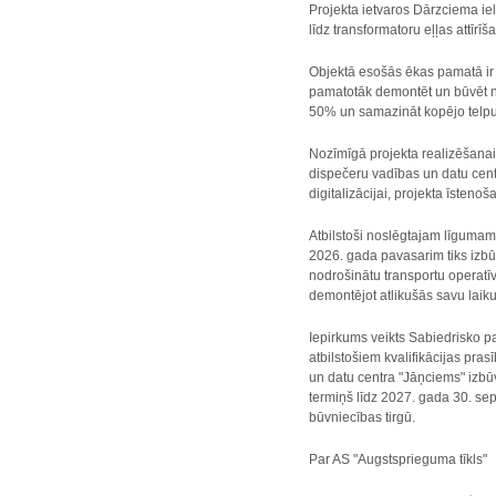
Projekta ietvaros Dārzciema iel
līdz transformatoru eļļas attīr
Objektā esošās ēkas pamatā ir
pamatotāk demontēt un būvēt no
50% un samazināt kopējo telpu
Nozīmīgā projekta realizēšana
dispečeru vadības un datu centr
digitalizācijai, projekta īsteno
Atbilstoši noslēgtajam līgumam
2026. gada pavasarim tiks izbūv
nodrošinātu transportu operatīv
demontējot atlikušās savu laik
Iepirkums veikts Sabiedrisko pa
atbilstošiem kvalifikācijas pr
un datu centra "Jāņciems" izbū
termiņš līdz 2027. gada 30. se
būvniecības tirgū.
Par AS "Augstsprieguma tīkls"