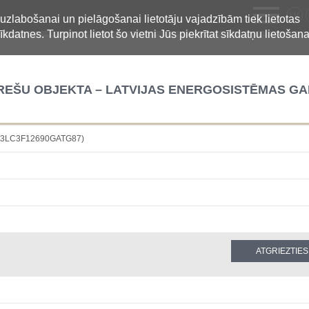
LV
 uzlabošanai un pielāgošanai lietotāju vajadzībām tiek lietotas
īkdatnes. Turpinot lietot šo vietni Jūs piekrītat sīkdatņu lietošana
REŠU OBJEKTA – LATVIJAS ENERGOSISTĒMAS GA
4883LC3F12690GATG87)