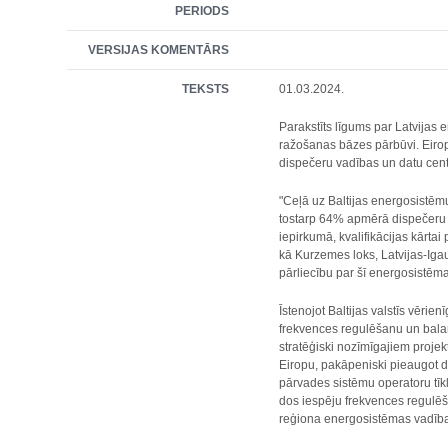
PERIODS
VERSIJAS KOMENTĀRS
TEKSTS
01.03.2024.
Parakstīts līgums par Latvijas 
ražošanas bāzes pārbūvi. Eirop
dispečeru vadības un datu cent
"Ceļā uz Baltijas energosistēmu
tostarp 64% apmērā dispečeru va
iepirkumā, kvalifikācijas kārt
kā Kurzemes loks, Latvijas-Igau
pārliecību par šī energosistēma
Īstenojot Baltijas valstīs vēri
frekvences regulēšanu un balan
stratēģiski nozīmīgajiem proje
Eiropu, pakāpeniski pieaugot d
pārvades sistēmu operatoru tīk
dos iespēju frekvences regulēša
reģiona energosistēmas vadībai 