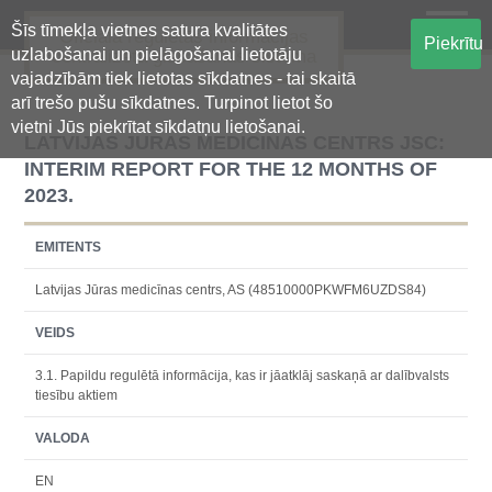
Šīs tīmekļa vietnes satura kvalitātes
Oficiālā regulētās informācijas
Piekrītu
uzlabošanai un pielāgošanai lietotāju
centralizētā glabāšanas sistēma
vajadzībām tiek lietotas sīkdatnes - tai skaitā
arī trešo pušu sīkdatnes. Turpinot lietot šo
vietni Jūs piekrītat sīkdatņu lietošanai.
LATVIJAS JURAS MEDICINAS CENTRS JSC:
INTERIM REPORT FOR THE 12 MONTHS OF
2023.
EMITENTS
Latvijas Jūras medicīnas centrs, AS (48510000PKWFM6UZDS84)
VEIDS
3.1. Papildu regulētā informācija, kas ir jāatklāj saskaņā ar dalībvalsts
tiesību aktiem
VALODA
EN