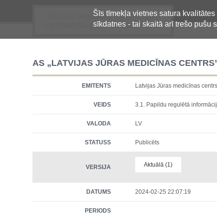
Šīs tīmekļa vietnes satura kvalitātes
Oficiālā regulētās informācijas
sīkdatnes - tai skaitā arī trešo pušu s
centralizētā glabāšanas sistēma
AS „LATVIJAS JŪRAS MEDICĪNAS CENTRS
EMITENTS
Latvijas Jūras medicīnas ce
VEIDS
3.1. Papildu regulētā informācij
VALODA
LV
STATUSS
Publicēts
Aktuālā (1)
VERSIJA
DATUMS
2024-02-25 22:07:19
PERIODS