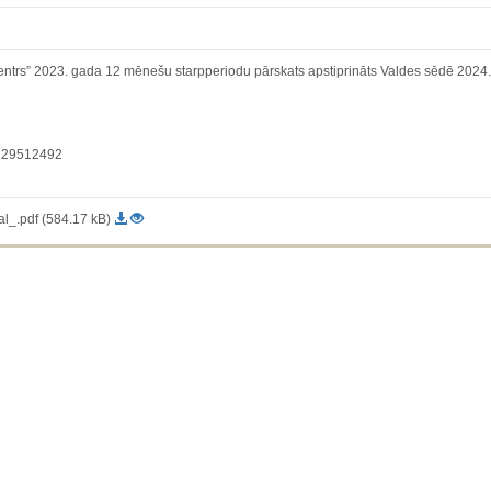
entrs” 2023. gada 12 mēnešu starpperiodu pārskats apstiprināts Valdes sēdē 2024. 
l. 29512492
_.pdf (584.17 kB)