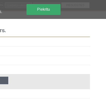
EN
Piekrītu
i.
TS.