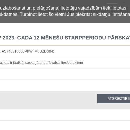
LV
 uzlabošanai un pielāgošanai lietotāju vajadzībām tiek lietotas
īkdatnes. Turpinot lietot šo vietni Jūs piekrītat sīkdatņu lietošana
” 2023. GADA 12 MĒNEŠU STARPPERIODU PĀRSKA
ntrs, AS (48510000PKWFM6UZDS84)
a, kas ir jāatklāj saskaņā ar dalībvalsts tiesību aktiem