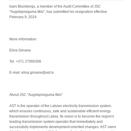
Ivars Blumbergs, a member of the Audit Committee of JSC
"Augstsprieguma tīkls", has submitted his resignation effective
February 9, 2024.
More information:
Elina Grivane
Tel. +371 27060306
E-mail: elina.grivane@ast.lv
About JSC "Augstsprieguma tīkls"
AST is the operator of the Latvian electricity transmission system,
which ensures continuous, safe and sustainable efficient energy
transmission throughout Latvia. Its vision is to become the region's
leading transmission system operator that immediately and
successfully implements development-oriented changes. AST owns