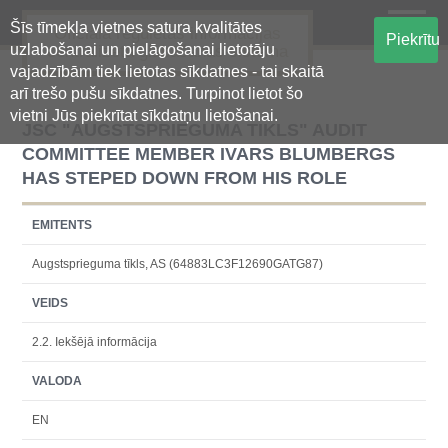
Šīs tīmekļa vietnes satura kvalitātes
Oficiālā regulētās informācijas
Piekrītu
uzlabošanai un pielāgošanai lietotāju
centralizētā glabāšanas sistēma
vajadzībām tiek lietotas sīkdatnes - tai skaitā
arī trešo pušu sīkdatnes. Turpinot lietot šo
vietni Jūs piekrītat sīkdatņu lietošanai.
JSC "AUGSTSPRIEGUMA TIKLS" AUDIT
COMMITTEE MEMBER IVARS BLUMBERGS
HAS STEPED DOWN FROM HIS ROLE
EMITENTS
Augstsprieguma tīkls, AS (64883LC3F12690GATG87)
VEIDS
2.2. Iekšējā informācija
VALODA
EN