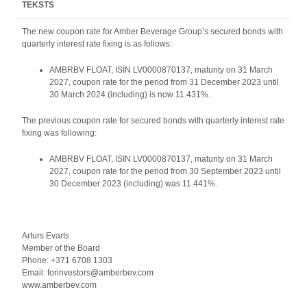
TEKSTS
The new coupon rate for Amber Beverage Group’s secured bonds with
quarterly interest rate fixing is as follows:
AMBRBV FLOAT, ISIN LV0000870137, maturity on 31 March
2027, coupon rate for the period from 31 December 2023 until
30 March 2024 (including) is now 11.431%.
The previous coupon rate for secured bonds with quarterly interest rate
fixing was following:
AMBRBV FLOAT, ISIN LV0000870137, maturity on 31 March
2027, coupon rate for the period from 30 September 2023 until
30 December 2023 (including) was 11.441%.
Arturs Evarts
Member of the Board
Phone: +371 6708 1303
Email: forinvestors@amberbev.com
www.amberbev.com