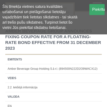
Šīs tīmekļa vietnes satura kvalitātes
Oficiālā regulētās informācijas
Piekrītu
uzlabošanai un pielāgošanai lietotāju
centralizētā glabāšanas sistēma
vajadzībām tiek lietotas sīkdatnes - tai skaitā
arī trešo pušu sīkdatnes. Turpinot lietot šo
vietni Jūs piekrītat sīkdatņu lietošanai.
AMBER BEVERAGE GROUP ANNOUNCES
FIXING COUPON RATE FOR A FLOATING-
RATE BOND EFFECTIVE FROM 31 DECEMBER
2023
EMITENTS
Amber Beverage Group Holding S.à r.l. (894500N222D2O9WACX12)
VEIDS
2.2. Iekšējā informācija
VALODA
EN