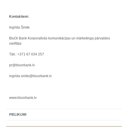
Kontaktiem:
Ingrīda Šmite
BluOr Bank Korporatīvās komunikācijas un mārketinga pārvaldes
vadītāja
Tālr.: +371 67 034 257
pr@bluorbank.lv
ingrida.smite@bluorbank.lv
www.bluorbank.lv
PIELIKUMI