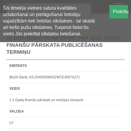
Šīs tīmekļa vietnes satura kvalitātes
Oficiālā regulētās informācijas
Piekrītu
uzlabošanai un pielāgošanai lietotāju
centralizētā glabāšanas sistēma
vajadzībām tiek lietotas sīkdatnes - tai skaitā
arī trešo pušu sīkdatnes. Turpinot lietot šo
vietni Jūs piekrītat sīkdatņu lietošanai.
BLUOR BANK AS INFORMĒ PAR 2023. GADA
FINANŠU PĀRSKATA PUBLICĒŠANAS
TERMIŅU
EMITENTS
BluOr Bank, AS (54930080G2M7EJ097A27)
VEIDS
1.1 Gada finanšu pārskati un revīzijas ziņojumi
VALODA
LV