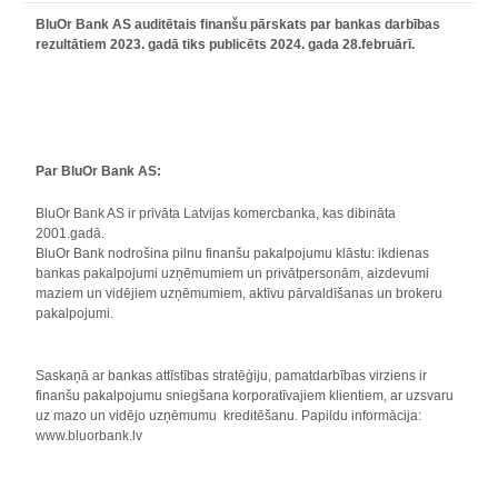
BluOr Bank AS auditētais finanšu pārskats par bankas darbības
rezultātiem 2023. gadā tiks publicēts 2024. gada 28.februārī.
Par BluOr Bank AS:
BluOr Bank AS ir privāta Latvijas komercbanka, kas dibināta
2001.gadā.
BluOr Bank nodrošina pilnu finanšu pakalpojumu klāstu: ikdienas
bankas pakalpojumi uzņēmumiem un privātpersonām, aizdevumi
maziem un vidējiem uzņēmumiem, aktīvu pārvaldīšanas un brokeru
pakalpojumi.
Saskaņā ar bankas attīstības stratēģiju, pamatdarbības virziens ir
finanšu pakalpojumu sniegšana korporatīvajiem klientiem, ar uzsvaru
uz mazo un vidējo uzņēmumu kreditēšanu. Papildu informācija:
www.bluorbank.lv