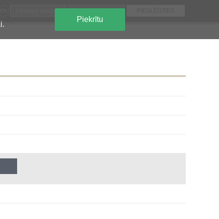
EN
Piekrītu
i.