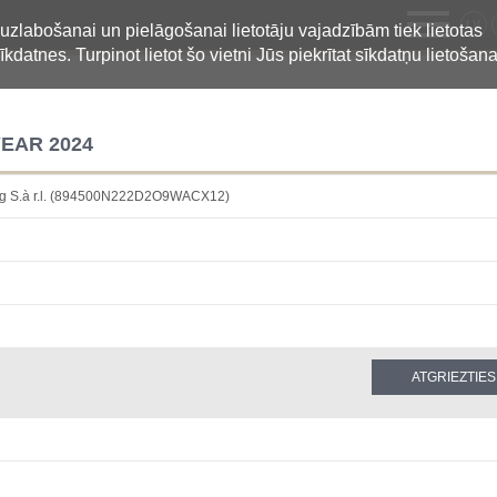
LV
 uzlabošanai un pielāgošanai lietotāju vajadzībām tiek lietotas
īkdatnes. Turpinot lietot šo vietni Jūs piekrītat sīkdatņu lietošana
EAR 2024
ng S.à r.l. (894500N222D2O9WACX12)