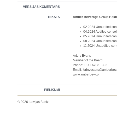
VERSIJAS KOMENTĀRS
TEKSTS
Amber Beverage Group Holding 
02.2024 Unaudited cond
04.2024 Audited consoli
05.2024 Unaudited cond
08.2024 Unaudited cond
11.2024 Unaudited cond
Arturs Evarts
Member of the Board
Phone: +371 6708 1303
Email: forinvestors@amberbev
www.amberbev.com
PIELIKUMI
© 2026 Latvijas Banka