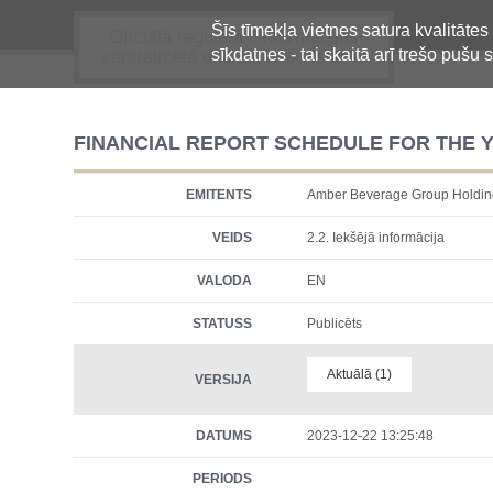
Šīs tīmekļa vietnes satura kvalitātes
Oficiālā regulētās informācijas
sīkdatnes - tai skaitā arī trešo pušu s
centralizētā glabāšanas sistēma
FINANCIAL REPORT SCHEDULE FOR THE Y
EMITENTS
Amber Beverage Group Holdi
VEIDS
2.2. Iekšējā informācija
VALODA
EN
STATUSS
Publicēts
Aktuālā (1)
VERSIJA
DATUMS
2023-12-22 13:25:48
PERIODS