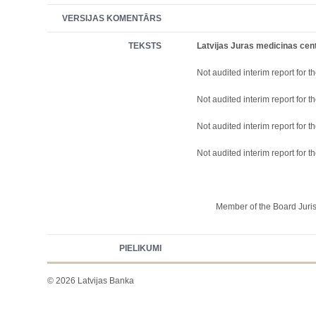
VERSIJAS KOMENTĀRS
TEKSTS
Latvijas Juras medicinas centr
Not audited interim report for
Not audited interim report for
Not audited interim report for
Not audited interim report for
Member of the Board Juris
PIELIKUMI
© 2026 Latvijas Banka