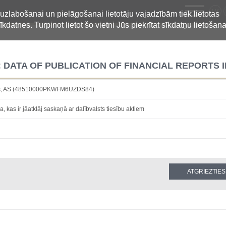
LV
 uzlabošanai un pielāgošanai lietotāju vajadzībām tiek lietotas
īkdatnes. Turpinot lietot šo vietni Jūs piekrītat sīkdatņu lietošana
 DATA OF PUBLICATION OF FINANCIAL REPORTS I
ntrs, AS (48510000PKWFM6UZDS84)
a, kas ir jāatklāj saskaņā ar dalībvalsts tiesību aktiem