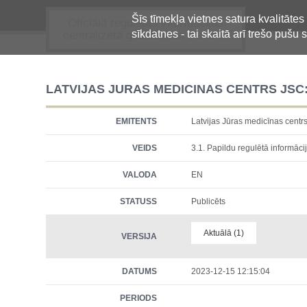
Šīs tīmekļa vietnes satura kvalitātes
Oficiālā regulētās informācijas
sīkdatnes - tai skaitā arī trešo pušu s
centralizētā glabāšanas sistēma
LATVIJAS JURAS MEDICINAS CENTRS JSC:
EMITENTS
Latvijas Jūras medicīnas ce
VEIDS
3.1. Papildu regulētā informācij
VALODA
EN
STATUSS
Publicēts
Aktuālā (1)
VERSIJA
DATUMS
2023-12-15 12:15:04
PERIODS