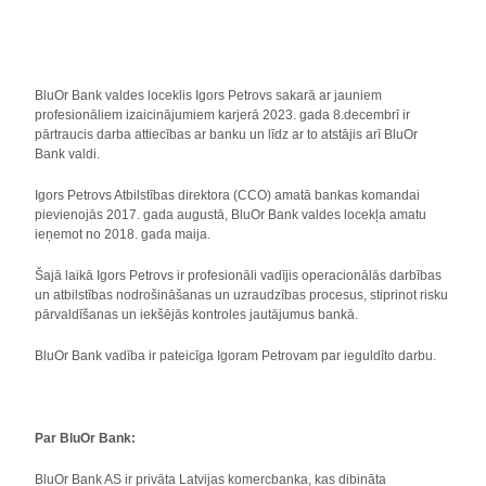
BluOr Bank valdes loceklis Igors Petrovs sakarā ar jauniem
profesionāliem izaicinājumiem karjerā 2023. gada 8.decembrī ir
pārtraucis darba attiecības ar banku un līdz ar to atstājis arī BluOr
Bank valdi.
Igors Petrovs Atbilstības direktora (CCO) amatā bankas komandai
pievienojās 2017. gada augustā, BluOr Bank valdes locekļa amatu
ieņemot no 2018. gada maija.
Šajā laikā Igors Petrovs ir profesionāli vadījis operacionālās darbības
un atbilstības nodrošināšanas un uzraudzības procesus, stiprinot risku
pārvaldīšanas un iekšējās kontroles jautājumus bankā.
BluOr Bank vadība ir pateicīga Igoram Petrovam par ieguldīto darbu.
Par BluOr Bank:
BluOr Bank AS ir privāta Latvijas komercbanka, kas dibināta