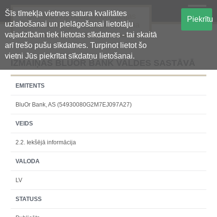
Šīs tīmekļa vietnes satura kvalitātes
Oficiālā regulētās informācijas
Piekrītu
uzlabošanai un pielāgošanai lietotāju
centralizētā glabāšanas sistēma
vajadzībām tiek lietotas sīkdatnes - tai skaitā
arī trešo pušu sīkdatnes. Turpinot lietot šo
vietni Jūs piekrītat sīkdatņu lietošanai.
IZMAIŅAS BLUOR BANK VALDES SASTĀVĀ
EMITENTS
BluOr Bank, AS (54930080G2M7EJ097A27)
VEIDS
2.2. Iekšējā informācija
VALODA
LV
STATUSS