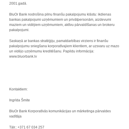
2001.gadā.
BluOr Bank nodrošina pilnu finanšu pakalpojumu klāstu: ikdienas
bankas pakalpojumi uzņēmumiem un privātpersonām, aizdevumi
maziem un vidējiem uzņēmumiem, aktīvu pārvaldīšanas un brokeru
pakalpojumi.
Saskaņā ar bankas stratēģiju, pamatdarbības virziens ir finanšu
pakalpojumu sniegšana korporatīvajiem klientiem, ar uzsvaru uz mazo
un vidējo uzņēmumu kreditēšanu. Papildu informācija:
www.bluorbank.lv
Kontaktiem:
Ingrīda Šmite
BluOr Bank Korporatīvās komunikācijas un mārketinga pārvaldes
vadītāja
Tālr.: +371 67 034 257