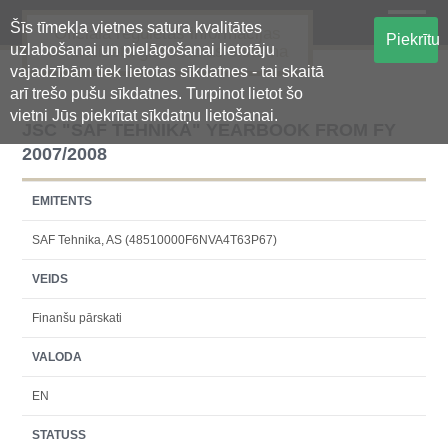
Šīs tīmekļa vietnes satura kvalitātes
Oficiālā regulētās informācijas
Piekrītu
uzlabošanai un pielāgošanai lietotāju
centralizētā glabāšanas sistēma
vajadzībām tiek lietotas sīkdatnes - tai skaitā
arī trešo pušu sīkdatnes. Turpinot lietot šo
vietni Jūs piekrītat sīkdatņu lietošanai.
JSC "SAF TEHNIKA" YEARBOOK FROM FY
2007/2008
EMITENTS
SAF Tehnika, AS (48510000F6NVA4T63P67)
VEIDS
Finanšu pārskati
VALODA
EN
STATUSS