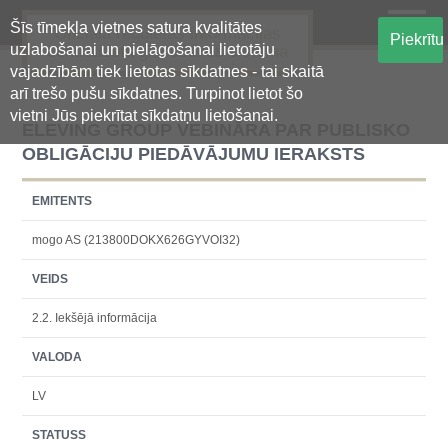
Šīs tīmekļa vietnes satura kvalitātes
Oficiālā regulētās informācijas
Piekrītu
uzlabošanai un pielāgošanai lietotāju
centralizētā glabāšanas sistēma
vajadzībām tiek lietotas sīkdatnes - tai skaitā
arī trešo pušu sīkdatnes. Turpinot lietot šo
vietni Jūs piekrītat sīkdatņu lietošanai.
ELEVING GROUP VEBINĀRA PAR PUBLISKO
OBLIGĀCIJU PIEDĀVĀJUMU IERAKSTS
EMITENTS
mogo AS (213800DOKX626GYVOI32)
VEIDS
2.2. Iekšējā informācija
VALODA
LV
STATUSS