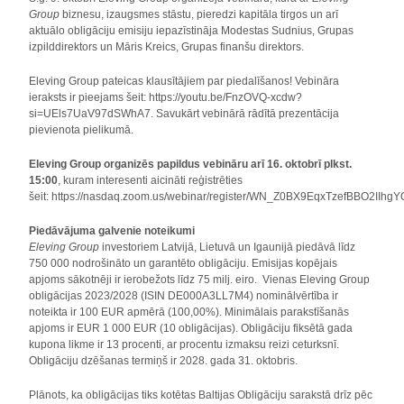
Group
biznesu, izaugsmes stāstu, pieredzi kapitāla tirgos un arī
aktuālo obligāciju emisiju iepazīstināja Modestas Sudnius, Grupas
izpilddirektors un Māris Kreics, Grupas finanšu direktors.
Eleving Group pateicas klausītājiem par piedalīšanos! Vebināra
ieraksts ir pieejams šeit: https://youtu.be/FnzOVQ-xcdw?
si=UEls7UaV97dSWhA7. Savukārt vebinārā rādītā prezentācija
pievienota pielikumā.
Eleving Group organizēs papildus vebināru arī 16. oktobrī plkst.
15:00
, kuram interesenti aicināti reģistrēties
šeit: https://nasdaq.zoom.us/webinar/register/WN_Z0BX9EqxTzefBBO2IIhgY
Piedāvājuma galvenie noteikumi
Eleving Group
investoriem Latvijā, Lietuvā un Igaunijā piedāvā līdz
750 000 nodrošināto un garantēto obligāciju. Emisijas kopējais
apjoms sākotnēji ir ierobežots līdz 75 milj. eiro. Vienas Eleving Group
obligācijas 2023/2028 (ISIN DE000A3LL7M4) nominālvērtība ir
noteikta ir 100 EUR apmērā (100,00%). Minimālais parakstīšanās
apjoms ir EUR 1 000 EUR (10 obligācijas). Obligāciju fiksētā gada
kupona likme ir 13 procenti, ar procentu izmaksu reizi ceturksnī.
Obligāciju dzēšanas termiņš ir 2028. gada 31. oktobris.
Plānots, ka obligācijas tiks kotētas Baltijas Obligāciju sarakstā drīz pēc