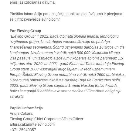
emisijas izdošanas datuma.
Plašāka informācija par obligāciju publisko piedāvājumu ir pieejama
šeit: https://invest.eleving.com/
Par Eleving Group
"Eleving Group" ir 2012. gadā dibināta globāla finanšu tehnoloģiju
uzņēmumu grupa, kas darbojas transportlīdzekļu un patēriņa
finansēšanas segmentos. Šobrīd uzņēmums darbojas 16 tirgos un trīs
kontinentos. Uzņēmumam ir vairāk nekā 500 000 vēsturisko klientu
visā pasaulē, un izsniegto aizdevumu kopējais apjoms pārsniedz 1,5
miljardus eiro. 2020. un 2021. gadā Financial Times ierindoja Eleving
Group starp 1000 visstraujāk augošajiem FinTech uzņēmumiem
Eiropā. Šobrīd Eleving Group nodarbina vairāk nekā 2600 darbinieku.
Uzņēmuma obligācijas ir kotētas Nasdaq Riga un Frankfurtes biržā.
2023. gadā Eleving Group saņēma 1. vietu Nasdaq Baltic Awards
balvu kategorijā "Labākās investoru attiecības" First North obligāciju
sarakstā.
Papildu informācija
Arturs Cakars,
Eleving Group Chief Corporate Affairs Officer
arturs.cakars@eleving.com
+371 25940357